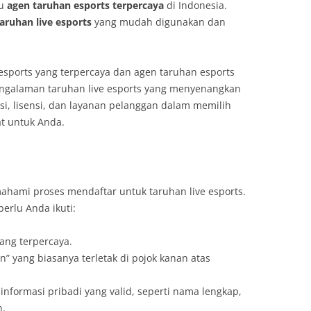
tu
agen taruhan esports terpercaya
di Indonesia.
aruhan live esports
yang mudah digunakan dan
esports yang terpercaya dan agen taruhan esports
engalaman taruhan live esports yang menyenangkan
asi, lisensi, dan layanan pelanggan dalam memilih
at untuk Anda.
hami proses mendaftar untuk taruhan live esports.
erlu Anda ikuti:
yang terpercaya.
un” yang biasanya terletak di pojok kanan atas
informasi pribadi yang valid, seperti nama lengkap,
n.