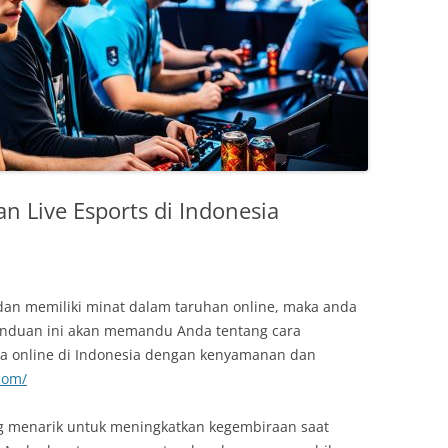
 Live Esports di Indonesia
dan memiliki minat dalam taruhan online, maka anda
Panduan ini akan memandu Anda tentang cara
a online di Indonesia dengan kenyamanan dan
com/
g menarik untuk meningkatkan kegembiraan saat