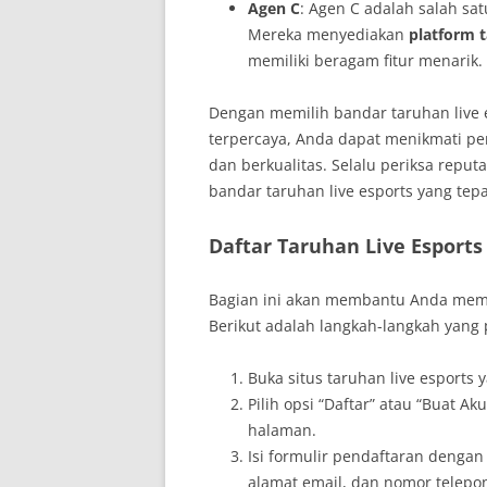
Agen C
: Agen C adalah salah sa
Mereka menyediakan
platform t
memiliki beragam fitur menarik.
Dengan memilih bandar taruhan live 
terpercaya, Anda dapat menikmati p
dan berkualitas. Selalu periksa reput
bandar taruhan live esports yang tep
Daftar Taruhan Live Esports
Bagian ini akan membantu Anda mema
Berikut adalah langkah-langkah yang p
Buka situs taruhan live esports 
Pilih opsi “Daftar” atau “Buat Ak
halaman.
Isi formulir pendaftaran dengan 
alamat email, dan nomor telepo