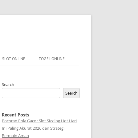
SLOT ONLINE
TOGEL ONLINE
Search
Search
Recent Posts
Bocoran Pola Gacor Slot Sizzling Hot Hari
Ini Paling Akurat 2026 dan Strategi
Bermain Aman