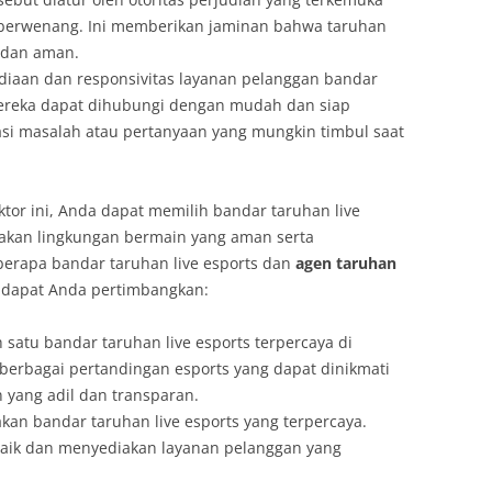
 berwenang. Ini memberikan jaminan bahwa taruhan
l dan aman.
ediaan dan responsivitas layanan pelanggan bandar
 mereka dapat dihubungi dengan mudah dan siap
 masalah atau pertanyaan yang mungkin timbul saat
or ini, Anda dapat memilih bandar taruhan live
iakan lingkungan bermain yang aman serta
berapa bandar taruhan live esports dan
agen taruhan
 dapat Anda pertimbangkan:
h satu bandar taruhan live esports terpercaya di
erbagai pertandingan esports yang dapat dinikmati
 yang adil dan transparan.
kan bandar taruhan live esports yang terpercaya.
baik dan menyediakan layanan pelanggan yang