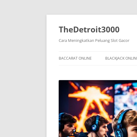
TheDetroit3000
Cara Meningkatkan Peluang Slot Gacor
BACCARAT ONLINE
BLACKJACK ONLIN