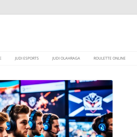
Skip
to
E
JUDI ESPORTS
JUDI OLAHRAGA
ROULETTE ONLINE
content