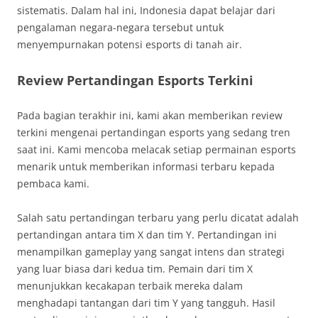
sistematis. Dalam hal ini, Indonesia dapat belajar dari
pengalaman negara-negara tersebut untuk
menyempurnakan potensi esports di tanah air.
Review Pertandingan Esports Terkini
Pada bagian terakhir ini, kami akan memberikan review
terkini mengenai pertandingan esports yang sedang tren
saat ini. Kami mencoba melacak setiap permainan esports
menarik untuk memberikan informasi terbaru kepada
pembaca kami.
Salah satu pertandingan terbaru yang perlu dicatat adalah
pertandingan antara tim X dan tim Y. Pertandingan ini
menampilkan gameplay yang sangat intens dan strategi
yang luar biasa dari kedua tim. Pemain dari tim X
menunjukkan kecakapan terbaik mereka dalam
menghadapi tantangan dari tim Y yang tangguh. Hasil