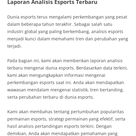
Laporan Analisis Esports Terbaru
Dunia esports terus mengalami perkembangan yang pesat
dalam beberapa tahun terakhir. Sebagai salah satu
industri global yang paling berkembang, analisis esports
menjadi kunci dalam memahami tren dan perubahan yang
terjadi.
Pada bagian ini, kami akan memberikan laporan analisis
terbaru mengenai dunia esports. Berdasarkan data terkini,
kami akan mengungkapkan informasi mengenai
perkembangan esports saat ini. Anda akan mendapatkan
wawasan mendalam mengenai statistik, tren bertanding,
serta perubahan terbaru di dunia esports.
Kami akan membahas tentang pertumbuhan popularitas
permainan esports, strategi permainan yang efektif, serta
hasil analisis pertandingan esports terkini. Dengan
demikian, Anda akan mendapatkan pemahaman yang