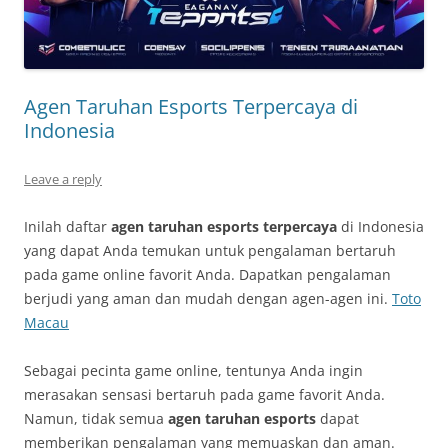
Agen Taruhan Esports Terpercaya di
Indonesia
Leave a reply
Inilah daftar
agen taruhan esports terpercaya
di Indonesia
yang dapat Anda temukan untuk pengalaman bertaruh
pada game online favorit Anda. Dapatkan pengalaman
berjudi yang aman dan mudah dengan agen-agen ini.
Toto
Macau
Sebagai pecinta game online, tentunya Anda ingin
merasakan sensasi bertaruh pada game favorit Anda.
Namun, tidak semua
agen taruhan esports
dapat
memberikan pengalaman yang memuaskan dan aman.