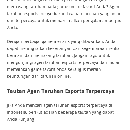
memasang taruhan pada game online favorit Anda? Agen
taruhan esports menyediakan layanan taruhan yang aman
dan terpercaya untuk memaksimalkan pengalaman berjudi
Anda.
Dengan berbagai game menarik yang ditawarkan, Anda
dapat meningkatkan kesenangan dan kegembiraan ketika
bermain dan memasang taruhan. Jangan ragu untuk
mengunjungi agen taruhan esports terpercaya dan mulai
memainkan game favorit Anda sekaligus meraih
keuntungan dari taruhan online.
Tautan Agen Taruhan Esports Terpercaya
Jika Anda mencari agen taruhan esports terpercaya di
Indonesia, berikut adalah beberapa tautan yang dapat
Anda kunjungi: