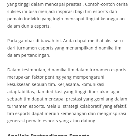
yang tinggi dalam mencapai prestasi. Contoh-contoh cerita
sukses ini bisa menjadi inspirasi bagi tim esports dan
pemain individu yang ingin mencapai tingkat keunggulan
dalam dunia esports.
Pada gambar di bawah ini, Anda dapat melihat aksi seru
dari turnamen esports yang menampilkan dinamika tim
dalam pertandingan.
Dalam kesimpulan, dinamika tim dalam turnamen esports
merupakan faktor penting yang mempengaruhi
kesuksesan sebuah tim. Kerjasama, komunikasi,
adaptabilitas, dan dedikasi yang tinggi diperlukan agar
sebuah tim dapat mencapai prestasi yang gemilang dalam
turnamen esports. Melalui strategi kolaboratif yang efektif,
tim esports dapat meraih kemenangan dan menginspirasi
generasi pemain esports yang akan datang.
Analisis Pertandingan Esports