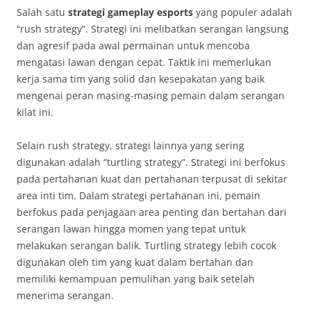
Salah satu
strategi gameplay esports
yang populer adalah
“rush strategy”. Strategi ini melibatkan serangan langsung
dan agresif pada awal permainan untuk mencoba
mengatasi lawan dengan cepat. Taktik ini memerlukan
kerja sama tim yang solid dan kesepakatan yang baik
mengenai peran masing-masing pemain dalam serangan
kilat ini.
Selain rush strategy, strategi lainnya yang sering
digunakan adalah “turtling strategy”. Strategi ini berfokus
pada pertahanan kuat dan pertahanan terpusat di sekitar
area inti tim. Dalam strategi pertahanan ini, pemain
berfokus pada penjagaan area penting dan bertahan dari
serangan lawan hingga momen yang tepat untuk
melakukan serangan balik. Turtling strategy lebih cocok
digunakan oleh tim yang kuat dalam bertahan dan
memiliki kemampuan pemulihan yang baik setelah
menerima serangan.