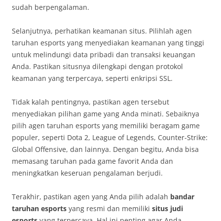
sudah berpengalaman.
Selanjutnya, perhatikan keamanan situs. Pilihlah agen
taruhan esports yang menyediakan keamanan yang tinggi
untuk melindungi data pribadi dan transaksi keuangan
Anda. Pastikan situsnya dilengkapi dengan protokol
keamanan yang terpercaya, seperti enkripsi SSL.
Tidak kalah pentingnya, pastikan agen tersebut
menyediakan pilihan game yang Anda minati. Sebaiknya
pilih agen taruhan esports yang memiliki beragam game
populer, seperti Dota 2, League of Legends, Counter-Strike:
Global Offensive, dan lainnya. Dengan begitu, Anda bisa
memasang taruhan pada game favorit Anda dan
meningkatkan keseruan pengalaman berjudi.
Terakhir, pastikan agen yang Anda pilih adalah
bandar
taruhan esports
yang resmi dan memiliki
situs judi
esports
yang terpercaya. Hal ini penting agar Anda