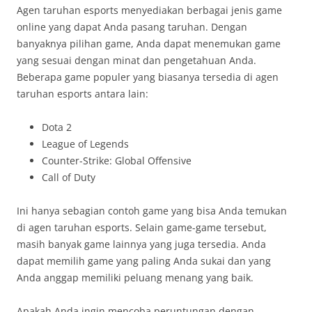
Agen taruhan esports menyediakan berbagai jenis game
online yang dapat Anda pasang taruhan. Dengan
banyaknya pilihan game, Anda dapat menemukan game
yang sesuai dengan minat dan pengetahuan Anda.
Beberapa game populer yang biasanya tersedia di agen
taruhan esports antara lain:
Dota 2
League of Legends
Counter-Strike: Global Offensive
Call of Duty
Ini hanya sebagian contoh game yang bisa Anda temukan
di agen taruhan esports. Selain game-game tersebut,
masih banyak game lainnya yang juga tersedia. Anda
dapat memilih game yang paling Anda sukai dan yang
Anda anggap memiliki peluang menang yang baik.
Apakah Anda ingin mencoba peruntungan dengan