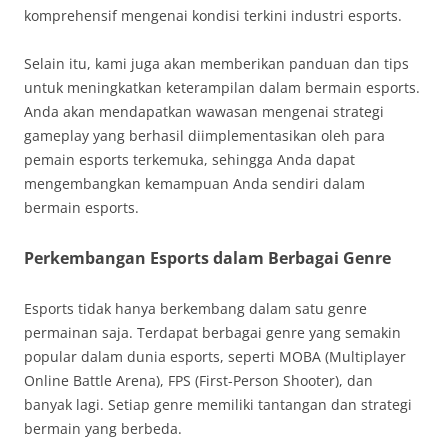
komprehensif mengenai kondisi terkini industri esports.
Selain itu, kami juga akan memberikan panduan dan tips
untuk meningkatkan keterampilan dalam bermain esports.
Anda akan mendapatkan wawasan mengenai strategi
gameplay yang berhasil diimplementasikan oleh para
pemain esports terkemuka, sehingga Anda dapat
mengembangkan kemampuan Anda sendiri dalam
bermain esports.
Perkembangan Esports dalam Berbagai Genre
Esports tidak hanya berkembang dalam satu genre
permainan saja. Terdapat berbagai genre yang semakin
popular dalam dunia esports, seperti MOBA (Multiplayer
Online Battle Arena), FPS (First-Person Shooter), dan
banyak lagi. Setiap genre memiliki tantangan dan strategi
bermain yang berbeda.