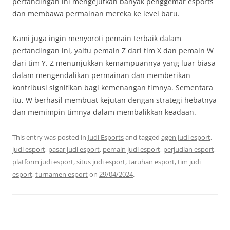
pertandingan ini mengejutkan banyak penggemar esports
dan membawa permainan mereka ke level baru.
Kami juga ingin menyoroti pemain terbaik dalam
pertandingan ini, yaitu pemain Z dari tim X dan pemain W
dari tim Y. Z menunjukkan kemampuannya yang luar biasa
dalam mengendalikan permainan dan memberikan
kontribusi signifikan bagi kemenangan timnya. Sementara
itu, W berhasil membuat kejutan dengan strategi hebatnya
dan memimpin timnya dalam membalikkan keadaan.
This entry was posted in
Judi Esports
and tagged
agen judi esport
,
judi esport
,
pasar judi esport
,
pemain judi esport
,
perjudian esport
,
platform judi esport
,
situs judi esport
,
taruhan esport
,
tim judi
esport
,
turnamen esport
on
29/04/2024
.