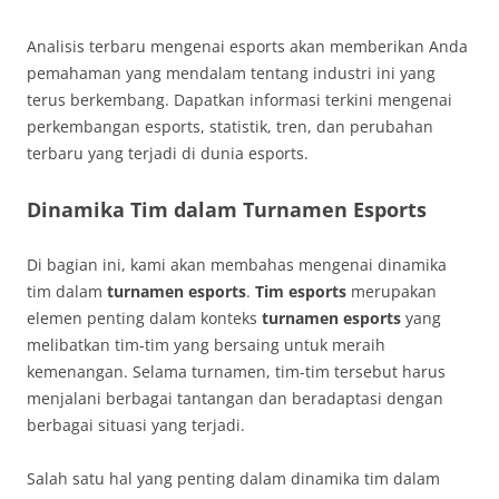
Analisis terbaru mengenai esports akan memberikan Anda
pemahaman yang mendalam tentang industri ini yang
terus berkembang. Dapatkan informasi terkini mengenai
perkembangan esports, statistik, tren, dan perubahan
terbaru yang terjadi di dunia esports.
Dinamika Tim dalam Turnamen Esports
Di bagian ini, kami akan membahas mengenai dinamika
tim dalam
turnamen esports
.
Tim esports
merupakan
elemen penting dalam konteks
turnamen esports
yang
melibatkan tim-tim yang bersaing untuk meraih
kemenangan. Selama turnamen, tim-tim tersebut harus
menjalani berbagai tantangan dan beradaptasi dengan
berbagai situasi yang terjadi.
Salah satu hal yang penting dalam dinamika tim dalam