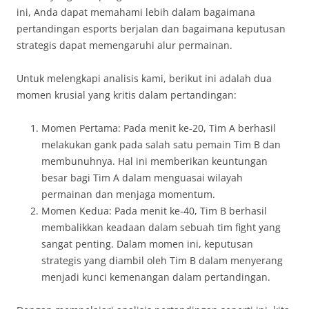
ini, Anda dapat memahami lebih dalam bagaimana
pertandingan esports berjalan dan bagaimana keputusan
strategis dapat memengaruhi alur permainan.
Untuk melengkapi analisis kami, berikut ini adalah dua
momen krusial yang kritis dalam pertandingan:
Momen Pertama: Pada menit ke-20, Tim A berhasil
melakukan gank pada salah satu pemain Tim B dan
membunuhnya. Hal ini memberikan keuntungan
besar bagi Tim A dalam menguasai wilayah
permainan dan menjaga momentum.
Momen Kedua: Pada menit ke-40, Tim B berhasil
membalikkan keadaan dalam sebuah tim fight yang
sangat penting. Dalam momen ini, keputusan
strategis yang diambil oleh Tim B dalam menyerang
menjadi kunci kemenangan dalam pertandingan.