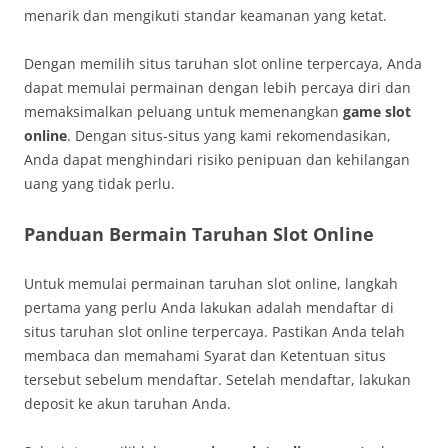
menarik dan mengikuti standar keamanan yang ketat.
Dengan memilih situs taruhan slot online terpercaya, Anda
dapat memulai permainan dengan lebih percaya diri dan
memaksimalkan peluang untuk memenangkan
game slot
online
. Dengan situs-situs yang kami rekomendasikan,
Anda dapat menghindari risiko penipuan dan kehilangan
uang yang tidak perlu.
Panduan Bermain Taruhan Slot Online
Untuk memulai permainan taruhan slot online, langkah
pertama yang perlu Anda lakukan adalah mendaftar di
situs taruhan slot online terpercaya. Pastikan Anda telah
membaca dan memahami Syarat dan Ketentuan situs
tersebut sebelum mendaftar. Setelah mendaftar, lakukan
deposit ke akun taruhan Anda.