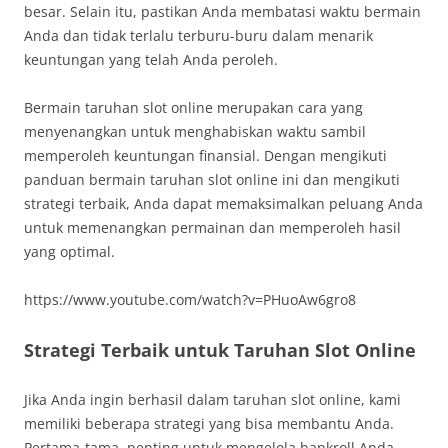
besar. Selain itu, pastikan Anda membatasi waktu bermain
Anda dan tidak terlalu terburu-buru dalam menarik
keuntungan yang telah Anda peroleh.
Bermain taruhan slot online merupakan cara yang
menyenangkan untuk menghabiskan waktu sambil
memperoleh keuntungan finansial. Dengan mengikuti
panduan bermain taruhan slot online ini dan mengikuti
strategi terbaik, Anda dapat memaksimalkan peluang Anda
untuk memenangkan permainan dan memperoleh hasil
yang optimal.
https://www.youtube.com/watch?v=PHuoAw6gro8
Strategi Terbaik untuk Taruhan Slot Online
Jika Anda ingin berhasil dalam taruhan slot online, kami
memiliki beberapa strategi yang bisa membantu Anda.
Pertama-tama, penting untuk mengelola bankroll Anda