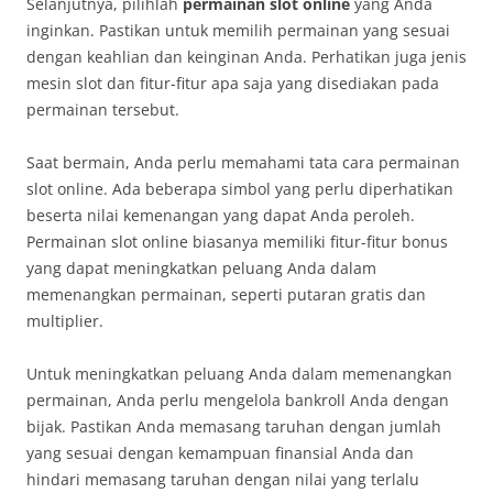
Selanjutnya, pilihlah
permainan slot online
yang Anda
inginkan. Pastikan untuk memilih permainan yang sesuai
dengan keahlian dan keinginan Anda. Perhatikan juga jenis
mesin slot dan fitur-fitur apa saja yang disediakan pada
permainan tersebut.
Saat bermain, Anda perlu memahami tata cara permainan
slot online. Ada beberapa simbol yang perlu diperhatikan
beserta nilai kemenangan yang dapat Anda peroleh.
Permainan slot online biasanya memiliki fitur-fitur bonus
yang dapat meningkatkan peluang Anda dalam
memenangkan permainan, seperti putaran gratis dan
multiplier.
Untuk meningkatkan peluang Anda dalam memenangkan
permainan, Anda perlu mengelola bankroll Anda dengan
bijak. Pastikan Anda memasang taruhan dengan jumlah
yang sesuai dengan kemampuan finansial Anda dan
hindari memasang taruhan dengan nilai yang terlalu