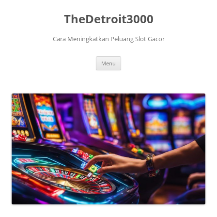
TheDetroit3000
Cara Meningkatkan Peluang Slot Gacor
Skip
Menu
to
content