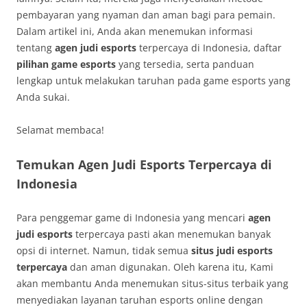
pembayaran yang nyaman dan aman bagi para pemain.
Dalam artikel ini, Anda akan menemukan informasi
tentang
agen judi esports
terpercaya di Indonesia, daftar
pilihan game esports
yang tersedia, serta panduan
lengkap untuk melakukan taruhan pada game esports yang
Anda sukai.
Selamat membaca!
Temukan Agen Judi Esports Terpercaya di
Indonesia
Para penggemar game di Indonesia yang mencari
agen
judi esports
terpercaya pasti akan menemukan banyak
opsi di internet. Namun, tidak semua
situs judi esports
terpercaya
dan aman digunakan. Oleh karena itu, Kami
akan membantu Anda menemukan situs-situs terbaik yang
menyediakan layanan taruhan esports online dengan