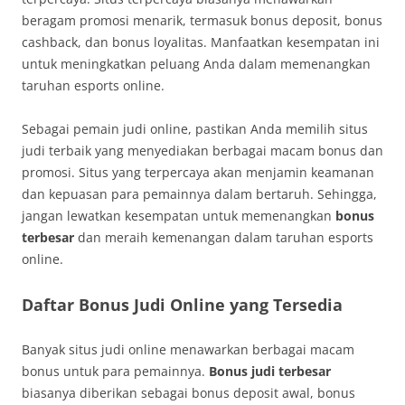
beragam promosi menarik, termasuk bonus deposit, bonus
cashback, dan bonus loyalitas. Manfaatkan kesempatan ini
untuk meningkatkan peluang Anda dalam memenangkan
taruhan esports online.
Sebagai pemain judi online, pastikan Anda memilih situs
judi terbaik yang menyediakan berbagai macam bonus dan
promosi. Situs yang terpercaya akan menjamin keamanan
dan kepuasan para pemainnya dalam bertaruh. Sehingga,
jangan lewatkan kesempatan untuk memenangkan
bonus
terbesar
dan meraih kemenangan dalam taruhan esports
online.
Daftar Bonus Judi Online yang Tersedia
Banyak situs judi online menawarkan berbagai macam
bonus untuk para pemainnya.
Bonus judi terbesar
biasanya diberikan sebagai bonus deposit awal, bonus