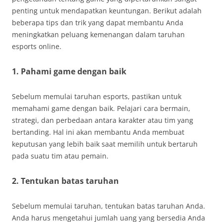
penting untuk mendapatkan keuntungan. Berikut adalah
beberapa tips dan trik yang dapat membantu Anda
meningkatkan peluang kemenangan dalam taruhan
esports online.
1. Pahami game dengan baik
Sebelum memulai taruhan esports, pastikan untuk
memahami game dengan baik. Pelajari cara bermain,
strategi, dan perbedaan antara karakter atau tim yang
bertanding. Hal ini akan membantu Anda membuat
keputusan yang lebih baik saat memilih untuk bertaruh
pada suatu tim atau pemain.
2. Tentukan batas taruhan
Sebelum memulai taruhan, tentukan batas taruhan Anda.
Anda harus mengetahui jumlah uang yang bersedia Anda