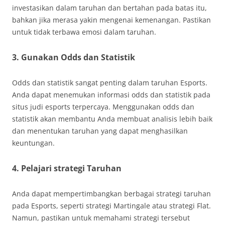
investasikan dalam taruhan dan bertahan pada batas itu,
bahkan jika merasa yakin mengenai kemenangan. Pastikan
untuk tidak terbawa emosi dalam taruhan.
3. Gunakan Odds dan Statistik
Odds dan statistik sangat penting dalam taruhan Esports.
Anda dapat menemukan informasi odds dan statistik pada
situs judi esports terpercaya. Menggunakan odds dan
statistik akan membantu Anda membuat analisis lebih baik
dan menentukan taruhan yang dapat menghasilkan
keuntungan.
4. Pelajari strategi Taruhan
Anda dapat mempertimbangkan berbagai strategi taruhan
pada Esports, seperti strategi Martingale atau strategi Flat.
Namun, pastikan untuk memahami strategi tersebut