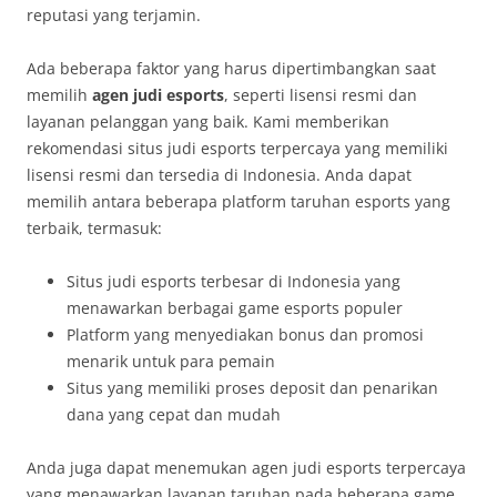
reputasi yang terjamin.
Ada beberapa faktor yang harus dipertimbangkan saat
memilih
agen judi esports
, seperti lisensi resmi dan
layanan pelanggan yang baik. Kami memberikan
rekomendasi situs judi esports terpercaya yang memiliki
lisensi resmi dan tersedia di Indonesia. Anda dapat
memilih antara beberapa platform taruhan esports yang
terbaik, termasuk:
Situs judi esports terbesar di Indonesia yang
menawarkan berbagai game esports populer
Platform yang menyediakan bonus dan promosi
menarik untuk para pemain
Situs yang memiliki proses deposit dan penarikan
dana yang cepat dan mudah
Anda juga dapat menemukan agen judi esports terpercaya
yang menawarkan layanan taruhan pada beberapa game