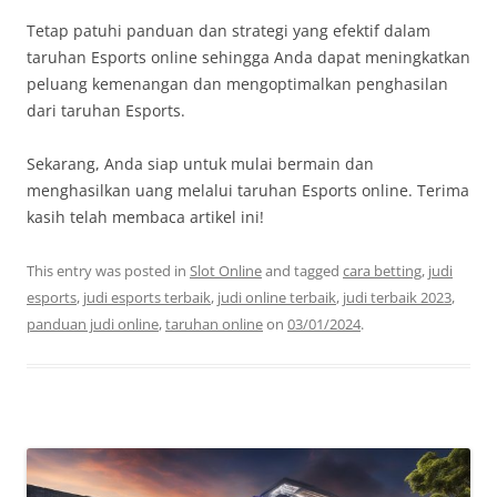
Tetap patuhi panduan dan strategi yang efektif dalam
taruhan Esports online sehingga Anda dapat meningkatkan
peluang kemenangan dan mengoptimalkan penghasilan
dari taruhan Esports.
Sekarang, Anda siap untuk mulai bermain dan
menghasilkan uang melalui taruhan Esports online. Terima
kasih telah membaca artikel ini!
This entry was posted in
Slot Online
and tagged
cara betting
,
judi
esports
,
judi esports terbaik
,
judi online terbaik
,
judi terbaik 2023
,
panduan judi online
,
taruhan online
on
03/01/2024
.