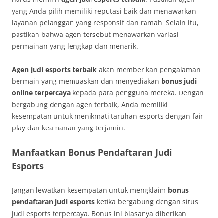
yang Anda pilih memiliki reputasi baik dan menawarkan
layanan pelanggan yang responsif dan ramah. Selain itu,
pastikan bahwa agen tersebut menawarkan variasi
permainan yang lengkap dan menarik.
Agen judi esports terbaik
akan memberikan pengalaman
bermain yang memuaskan dan menyediakan
bonus judi
online terpercaya
kepada para pengguna mereka. Dengan
bergabung dengan agen terbaik, Anda memiliki
kesempatan untuk menikmati taruhan esports dengan fair
play dan keamanan yang terjamin.
Manfaatkan Bonus Pendaftaran Judi
Esports
Jangan lewatkan kesempatan untuk mengklaim
bonus
pendaftaran judi esports
ketika bergabung dengan situs
judi esports terpercaya. Bonus ini biasanya diberikan