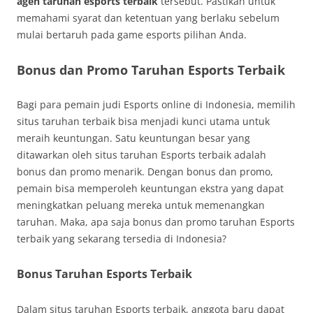
agen taruhan esports terbaik
tersebut. Pastikan untuk
memahami syarat dan ketentuan yang berlaku sebelum
mulai bertaruh pada game esports pilihan Anda.
Bonus dan Promo Taruhan Esports Terbaik
Bagi para pemain judi Esports online di Indonesia, memilih
situs taruhan terbaik bisa menjadi kunci utama untuk
meraih keuntungan. Satu keuntungan besar yang
ditawarkan oleh situs taruhan Esports terbaik adalah
bonus dan promo menarik. Dengan bonus dan promo,
pemain bisa memperoleh keuntungan ekstra yang dapat
meningkatkan peluang mereka untuk memenangkan
taruhan. Maka, apa saja bonus dan promo taruhan Esports
terbaik yang sekarang tersedia di Indonesia?
Bonus Taruhan Esports Terbaik
Dalam situs taruhan Esports terbaik, anggota baru dapat