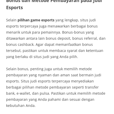
Bonus dan Metode Pembayaran pada Judi
Esports
Selain
pilihan game esports
yang lengkap, situs judi
esports terpercaya juga menawarkan berbagai bonus
menarik untuk para pemainnya. Bonus-bonus yang
ditawarkan antara lain bonus deposit, bonus referral, dan
bonus cashback. Agar dapat memanfaatkan bonus
tersebut, pastikan untuk membaca syarat dan ketentuan
yang berlaku di situs judi yang Anda pilih.
Selain bonus, penting juga untuk memilih metode
pembayaran yang nyaman dan aman saat bermain judi
esports. Situs judi esports terpercaya menyediakan
berbagai pilihan metode pembayaran seperti transfer
bank, e-wallet, dan pulsa. Pastikan untuk memilih metode
pembayaran yang Anda pahami dan sesuai dengan
kebutuhan Anda.