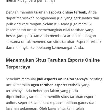
menarik bagi para pemainnya.
Dengan memilih
taruhan Esports online terbaik
, Anda
dapat merasakan pengalaman judi yang berkualitas dan
jauh dari kecurangan. Selain itu, Anda juga memiliki
kesempatan untuk memenangkan nilai taruhan yang
besar. Jadi, pastikan Anda membaca artikel ini dengan
seksama untuk menemukan situs taruhan Esports terbaik
dan meningkatkan peluang kemenangan Anda.
Menemukan Situs Taruhan Esports Online
Terpercaya
Sebelum memulai
judi esports online terpercaya
, penting
untuk memilih
agen taruhan esports terbaik
yang
terpercaya. Ada beberapa faktor yang perlu
dipertimbangkan dalam memilih situs taruhan esports
online, seperti keamanan, reputasi, pilihan game, dan
layanan pelanggan. Oleh karena itu, kami telah