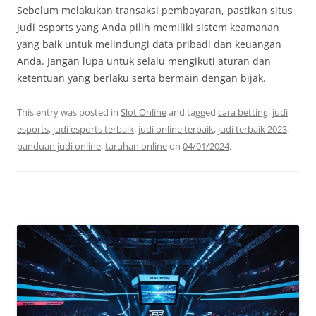
Sebelum melakukan transaksi pembayaran, pastikan situs
judi esports yang Anda pilih memiliki sistem keamanan
yang baik untuk melindungi data pribadi dan keuangan
Anda. Jangan lupa untuk selalu mengikuti aturan dan
ketentuan yang berlaku serta bermain dengan bijak.
This entry was posted in
Slot Online
and tagged
cara betting
,
judi
esports
,
judi esports terbaik
,
judi online terbaik
,
judi terbaik 2023
,
panduan judi online
,
taruhan online
on
04/01/2024
.