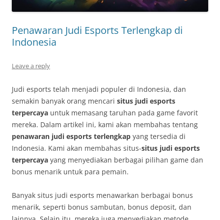
Penawaran Judi Esports Terlengkap di
Indonesia
Leave a reply
Judi esports telah menjadi populer di Indonesia, dan
semakin banyak orang mencari
situs judi esports
terpercaya
untuk memasang taruhan pada game favorit
mereka. Dalam artikel ini, kami akan membahas tentang
penawaran judi esports terlengkap
yang tersedia di
Indonesia. Kami akan membahas situs-
situs judi esports
terpercaya
yang menyediakan berbagai pilihan game dan
bonus menarik untuk para pemain.
Banyak situs judi esports menawarkan berbagai bonus
menarik, seperti bonus sambutan, bonus deposit, dan
lainnya. Selain itu, mereka juga menyediakan metode