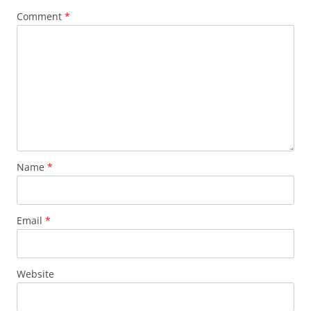
Comment
*
Name
*
Email
*
Website