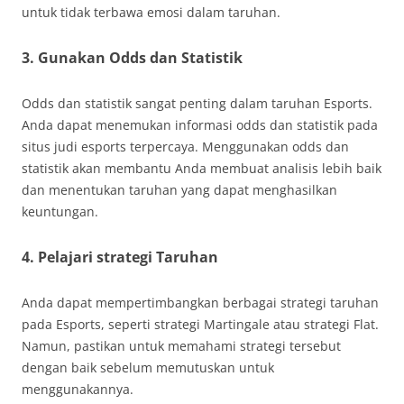
untuk tidak terbawa emosi dalam taruhan.
3. Gunakan Odds dan Statistik
Odds dan statistik sangat penting dalam taruhan Esports.
Anda dapat menemukan informasi odds dan statistik pada
situs judi esports terpercaya. Menggunakan odds dan
statistik akan membantu Anda membuat analisis lebih baik
dan menentukan taruhan yang dapat menghasilkan
keuntungan.
4. Pelajari strategi Taruhan
Anda dapat mempertimbangkan berbagai strategi taruhan
pada Esports, seperti strategi Martingale atau strategi Flat.
Namun, pastikan untuk memahami strategi tersebut
dengan baik sebelum memutuskan untuk
menggunakannya.