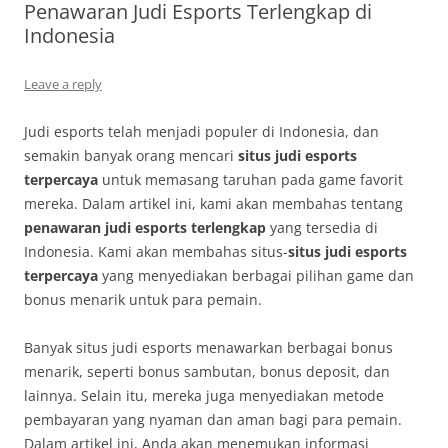
Penawaran Judi Esports Terlengkap di
Indonesia
Leave a reply
Judi esports telah menjadi populer di Indonesia, dan
semakin banyak orang mencari
situs judi esports
terpercaya
untuk memasang taruhan pada game favorit
mereka. Dalam artikel ini, kami akan membahas tentang
penawaran judi esports terlengkap
yang tersedia di
Indonesia. Kami akan membahas situs-
situs judi esports
terpercaya
yang menyediakan berbagai pilihan game dan
bonus menarik untuk para pemain.
Banyak situs judi esports menawarkan berbagai bonus
menarik, seperti bonus sambutan, bonus deposit, dan
lainnya. Selain itu, mereka juga menyediakan metode
pembayaran yang nyaman dan aman bagi para pemain.
Dalam artikel ini, Anda akan menemukan informasi