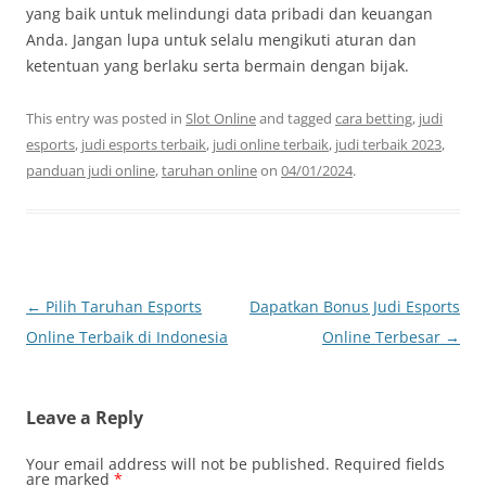
yang baik untuk melindungi data pribadi dan keuangan
Anda. Jangan lupa untuk selalu mengikuti aturan dan
ketentuan yang berlaku serta bermain dengan bijak.
This entry was posted in
Slot Online
and tagged
cara betting
,
judi
esports
,
judi esports terbaik
,
judi online terbaik
,
judi terbaik 2023
,
panduan judi online
,
taruhan online
on
04/01/2024
.
Post
←
Pilih Taruhan Esports
Dapatkan Bonus Judi Esports
navigation
Online Terbaik di Indonesia
Online Terbesar
→
Leave a Reply
Your email address will not be published.
Required fields
are marked
*