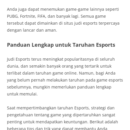
Anda juga dapat menemukan game-game lainnya seperti
PUBG, Fortnite, FIFA, dan banyak lagi. Semua game
tersebut dapat dimainkan di situs judi esports terpercaya
dengan lancar dan aman.
Panduan Lengkap untuk Taruhan Esports
Judi Esports terus meningkat popularitasnya di seluruh
dunia, dan semakin banyak orang yang tertarik untuk
terlibat dalam taruhan game online. Namun, bagi Anda
yang belum pernah melakukan taruhan pada game esports
sebelumnya, mungkin memerlukan panduan lengkap
untuk memulai.
Saat mempertimbangkan taruhan Esports, strategi dan
pengetahuan tentang game yang dipertaruhkan sangat
penting untuk mendapatkan keuntungan. Berikut adalah
beberapa tips dan trik yang dapat membantu Anda