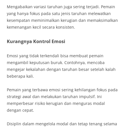
Mengabaikan variasi taruhan juga sering terjadi. Pemain
yang hanya fokus pada satu jenis taruhan melewatkan
kesempatan meminimalkan kerugian dan memaksimalkan
kemenangan kecil secara konsisten.
Kurangnya Kontrol Emosi
Emosi yang tidak terkendali bisa membuat pemain
mengambil keputusan buruk. Contohnya, mencoba
mengejar kekalahan dengan taruhan besar setelah kalah
beberapa kali.
Pemain yang terbawa emosi sering kehilangan fokus pada
strategi awal dan melakukan taruhan impulsif. Ini
memperbesar risiko kerugian dan menguras modal
dengan cepat.
Disiplin dalam mengelola modal dan tetap tenang selama