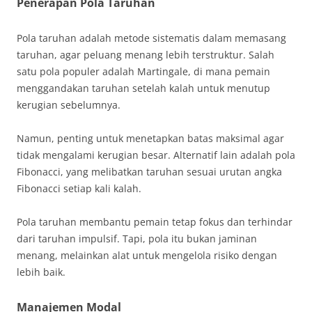
Penerapan Pola Taruhan
Pola taruhan adalah metode sistematis dalam memasang
taruhan, agar peluang menang lebih terstruktur. Salah
satu pola populer adalah Martingale, di mana pemain
menggandakan taruhan setelah kalah untuk menutup
kerugian sebelumnya.
Namun, penting untuk menetapkan batas maksimal agar
tidak mengalami kerugian besar. Alternatif lain adalah pola
Fibonacci, yang melibatkan taruhan sesuai urutan angka
Fibonacci setiap kali kalah.
Pola taruhan membantu pemain tetap fokus dan terhindar
dari taruhan impulsif. Tapi, pola itu bukan jaminan
menang, melainkan alat untuk mengelola risiko dengan
lebih baik.
Manajemen Modal