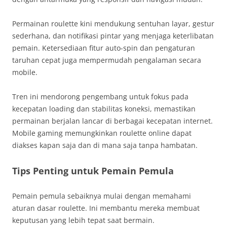
Permainan roulette kini mendukung sentuhan layar, gestur
sederhana, dan notifikasi pintar yang menjaga keterlibatan
pemain. Ketersediaan fitur auto-spin dan pengaturan
taruhan cepat juga mempermudah pengalaman secara
mobile.
Tren ini mendorong pengembang untuk fokus pada
kecepatan loading dan stabilitas koneksi, memastikan
permainan berjalan lancar di berbagai kecepatan internet.
Mobile gaming memungkinkan roulette online dapat
diakses kapan saja dan di mana saja tanpa hambatan.
Tips Penting untuk Pemain Pemula
Pemain pemula sebaiknya mulai dengan memahami
aturan dasar roulette. Ini membantu mereka membuat
keputusan yang lebih tepat saat bermain.