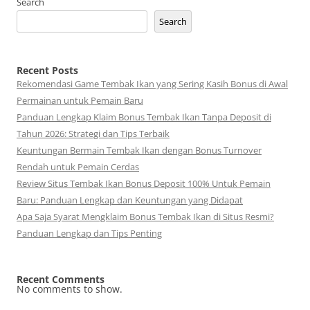
Search
Search
Recent Posts
Rekomendasi Game Tembak Ikan yang Sering Kasih Bonus di Awal
Permainan untuk Pemain Baru
Panduan Lengkap Klaim Bonus Tembak Ikan Tanpa Deposit di
Tahun 2026: Strategi dan Tips Terbaik
Keuntungan Bermain Tembak Ikan dengan Bonus Turnover
Rendah untuk Pemain Cerdas
Review Situs Tembak Ikan Bonus Deposit 100% Untuk Pemain
Baru: Panduan Lengkap dan Keuntungan yang Didapat
Apa Saja Syarat Mengklaim Bonus Tembak Ikan di Situs Resmi?
Panduan Lengkap dan Tips Penting
Recent Comments
No comments to show.