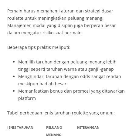
Pemain harus memahami aturan dan strategi dasar
roulette untuk meningkatkan peluang menang.
Manajemen modal yang disiplin juga berperan besar
dalam mengatur risiko saat bermain.
Beberapa tips praktis meliputi:
Memilih taruhan dengan peluang menang lebih
tinggi seperti taruhan warna atau ganjil-genap
Menghindari taruhan dengan odds sangat rendah
meskipun hadiah besar
Memanfaatkan bonus dan promosi yang ditawarkan
platform
Tabel perbedaan jenis taruhan roulette yang umum:
JENIS TARUHAN
PELUANG
KETERANGAN
MENANG