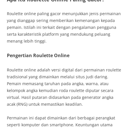
Roulette online paling gacor menunjukkan jenis permainan
yang dianggap sering memberikan kemenangan kepada
pemain. Istilah ini terkait dengan pengalaman pengguna
serta karakteristik platform yang mendukung peluang
menang lebih tinggi.
Pengertian Roulette Online
Roulette online adalah versi digital dari permainan roulette
tradisional yang dimainkan melalui situs judi daring.
Pemain memasang taruhan pada angka, warna, atau
kelompok angka kemudian roda roulette diputar secara
virtual. Hasil putaran didasarkan pada generator angka
acak (RNG) untuk memastikan keadilan.
Permainan ini dapat dimainkan dari berbagai perangkat
seperti komputer dan smartphone. Keuntungan utama