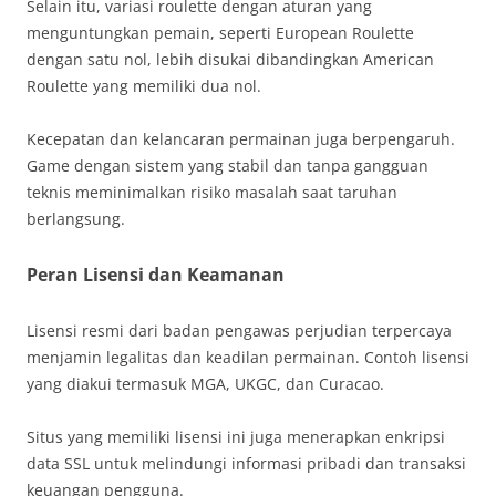
Selain itu, variasi roulette dengan aturan yang
menguntungkan pemain, seperti European Roulette
dengan satu nol, lebih disukai dibandingkan American
Roulette yang memiliki dua nol.
Kecepatan dan kelancaran permainan juga berpengaruh.
Game dengan sistem yang stabil dan tanpa gangguan
teknis meminimalkan risiko masalah saat taruhan
berlangsung.
Peran Lisensi dan Keamanan
Lisensi resmi dari badan pengawas perjudian terpercaya
menjamin legalitas dan keadilan permainan. Contoh lisensi
yang diakui termasuk MGA, UKGC, dan Curacao.
Situs yang memiliki lisensi ini juga menerapkan enkripsi
data SSL untuk melindungi informasi pribadi dan transaksi
keuangan pengguna.