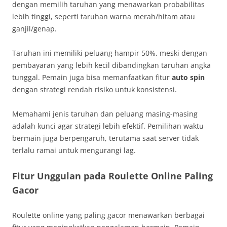
dengan memilih taruhan yang menawarkan probabilitas
lebih tinggi, seperti taruhan warna merah/hitam atau
ganjil/genap.
Taruhan ini memiliki peluang hampir 50%, meski dengan
pembayaran yang lebih kecil dibandingkan taruhan angka
tunggal. Pemain juga bisa memanfaatkan fitur
auto spin
dengan strategi rendah risiko untuk konsistensi.
Memahami jenis taruhan dan peluang masing-masing
adalah kunci agar strategi lebih efektif. Pemilihan waktu
bermain juga berpengaruh, terutama saat server tidak
terlalu ramai untuk mengurangi lag.
Fitur Unggulan pada Roulette Online Paling
Gacor
Roulette online yang paling gacor menawarkan berbagai