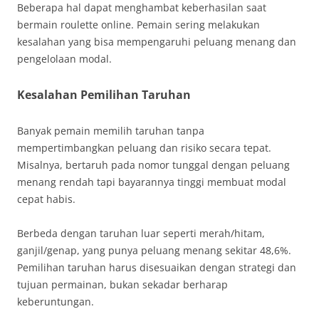
Beberapa hal dapat menghambat keberhasilan saat
bermain roulette online. Pemain sering melakukan
kesalahan yang bisa mempengaruhi peluang menang dan
pengelolaan modal.
Kesalahan Pemilihan Taruhan
Banyak pemain memilih taruhan tanpa
mempertimbangkan peluang dan risiko secara tepat.
Misalnya, bertaruh pada nomor tunggal dengan peluang
menang rendah tapi bayarannya tinggi membuat modal
cepat habis.
Berbeda dengan taruhan luar seperti merah/hitam,
ganjil/genap, yang punya peluang menang sekitar 48,6%.
Pemilihan taruhan harus disesuaikan dengan strategi dan
tujuan permainan, bukan sekadar berharap
keberuntungan.