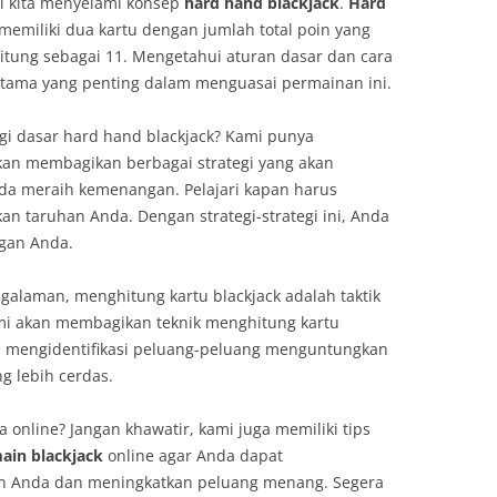
i kita menyelami konsep
hard hand blackjack
.
Hard
 memiliki dua kartu dengan jumlah total poin yang
hitung sebagai 11. Mengetahui aturan dasar dan cara
rtama yang penting dalam menguasai permainan ini.
gi dasar hard hand blackjack? Kami punya
akan membagikan berbagai strategi yang akan
a meraih kemenangan. Pelajari kapan harus
n taruhan Anda. Dengan strategi-strategi ini, Anda
gan Anda.
galaman, menghitung kartu blackjack adalah taktik
ami akan membagikan teknik menghitung kartu
 mengidentifikasi peluang-peluang menguntungkan
 lebih cerdas.
 online? Jangan khawatir, kami juga memiliki tips
main blackjack
online agar Anda dapat
 Anda dan meningkatkan peluang menang. Segera