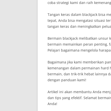
coba strategi kami dan raih kemenan
Tangan keras dalam blackjack bisa men
tepat, Anda bisa mengatasi situasi te
tangan keras dan meningkatkan pel
Bermain blackjack melibatkan unsur 
bermain memainkan peran penting, f
Pelajari bagaimana mengelola harapan
Bagaimana jika kami memberikan pa
kemenangan dalam permainan hard han
bermain, dan trik-trik hebat lainnya d
dengan panduan kami!
Artikel ini akan membantu Anda menja
dan tips yang efektif. Selamat berma
Anda!