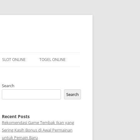
SLOT ONLINE
TOGEL ONLINE
Search
Search
Recent Posts
Rekomendasi Game Tembak Ikan yang
Sering Kasih Bonus di Awal Permainan
untuk Pemain Baru