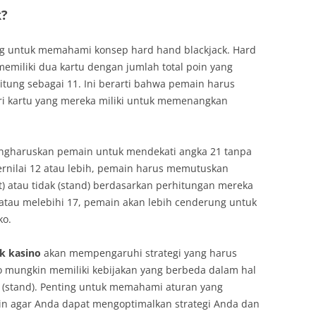
k?
ng untuk memahami konsep hard hand blackjack. Hard
memiliki dua kartu dengan jumlah total poin yang
hitung sebagai 11. Ini berarti bahwa pemain harus
i kartu yang mereka miliki untuk memenangkan
engharuskan pemain untuk mendekati angka 21 tanpa
ernilai 12 atau lebih, pemain harus memutuskan
) atau tidak (stand) berdasarkan perhitungan mereka
 atau melebihi 17, pemain akan lebih cenderung untuk
ko.
ck kasino
akan mempengaruhi strategi yang harus
o mungkin memiliki kebijakan yang berbeda dalam hal
i (stand). Penting untuk memahami aturan yang
in agar Anda dapat mengoptimalkan strategi Anda dan