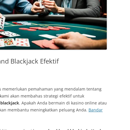
d Blackjack Efektif
ses memerlukan pemahaman yang mendalam tentang
, kami akan membahas strategi efektif untuk
blackjack
. Apakah Anda bermain di kasino online atau
an akan membantu meningkatkan peluang Anda.
Bandar