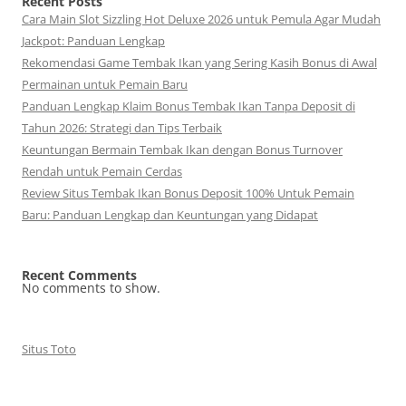
Recent Posts
Cara Main Slot Sizzling Hot Deluxe 2026 untuk Pemula Agar Mudah
Jackpot: Panduan Lengkap
Rekomendasi Game Tembak Ikan yang Sering Kasih Bonus di Awal
Permainan untuk Pemain Baru
Panduan Lengkap Klaim Bonus Tembak Ikan Tanpa Deposit di
Tahun 2026: Strategi dan Tips Terbaik
Keuntungan Bermain Tembak Ikan dengan Bonus Turnover
Rendah untuk Pemain Cerdas
Review Situs Tembak Ikan Bonus Deposit 100% Untuk Pemain
Baru: Panduan Lengkap dan Keuntungan yang Didapat
Recent Comments
No comments to show.
Situs Toto