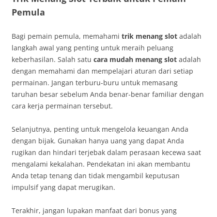
Pemula
Bagi pemain pemula, memahami
trik menang slot
adalah
langkah awal yang penting untuk meraih peluang
keberhasilan. Salah satu
cara mudah menang slot
adalah
dengan memahami dan mempelajari aturan dari setiap
permainan. Jangan terburu-buru untuk memasang
taruhan besar sebelum Anda benar-benar familiar dengan
cara kerja permainan tersebut.
Selanjutnya, penting untuk mengelola keuangan Anda
dengan bijak. Gunakan hanya uang yang dapat Anda
rugikan dan hindari terjebak dalam perasaan kecewa saat
mengalami kekalahan. Pendekatan ini akan membantu
Anda tetap tenang dan tidak mengambil keputusan
impulsif yang dapat merugikan.
Terakhir, jangan lupakan manfaat dari bonus yang