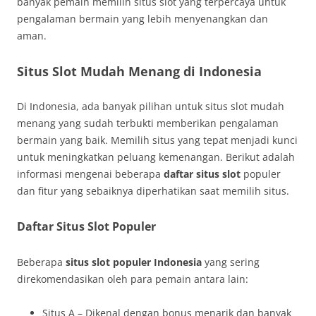
banyak pemain memilih situs slot yang terpercaya untuk
pengalaman bermain yang lebih menyenangkan dan
aman.
Situs Slot Mudah Menang di Indonesia
Di Indonesia, ada banyak pilihan untuk situs slot mudah
menang yang sudah terbukti memberikan pengalaman
bermain yang baik. Memilih situs yang tepat menjadi kunci
untuk meningkatkan peluang kemenangan. Berikut adalah
informasi mengenai beberapa
daftar situs slot
populer
dan fitur yang sebaiknya diperhatikan saat memilih situs.
Daftar Situs Slot Populer
Beberapa
situs slot populer Indonesia
yang sering
direkomendasikan oleh para pemain antara lain:
Situs A – Dikenal dengan bonus menarik dan banyak