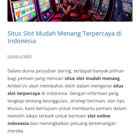
Situs Slot Mudah Menang Terpercaya di
Indonesia
Leave a reply
Dalam dunia perjudian daring, terdapat banyak pilihan
bagi pemain yang mencari
situs slot mudah menang
.
Artikel ini akan membahas lebih dalam mengenai
situs
slot terpercaya
di Indonesia. Dengan informasi yang
lengkap tentang keunggulan, strategi bermain, dan tips
khusus, kami bertujuan untuk membantu pemain dalam
memilih lokasi terbaik untuk bermain
slot online
Indonesia
dan meningkatkan peluang kemenangan
mereka.