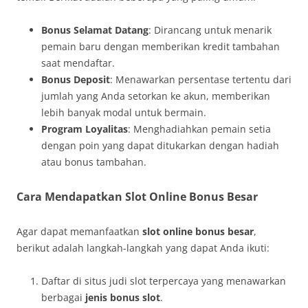
Bonus Selamat Datang
: Dirancang untuk menarik
pemain baru dengan memberikan kredit tambahan
saat mendaftar.
Bonus Deposit
: Menawarkan persentase tertentu dari
jumlah yang Anda setorkan ke akun, memberikan
lebih banyak modal untuk bermain.
Program Loyalitas
: Menghadiahkan pemain setia
dengan poin yang dapat ditukarkan dengan hadiah
atau bonus tambahan.
Cara Mendapatkan Slot Online Bonus Besar
Agar dapat memanfaatkan
slot online bonus besar
,
berikut adalah langkah-langkah yang dapat Anda ikuti:
Daftar di situs judi slot terpercaya yang menawarkan
berbagai
jenis bonus slot
.