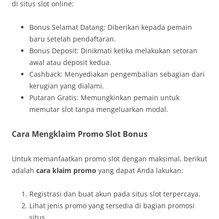
di situs slot online:
Bonus Selamat Datang: Diberikan kepada pemain
baru setelah pendaftaran.
Bonus Deposit: Dinikmati ketika melakukan setoran
awal atau deposit kedua.
Cashback: Menyediakan pengembalian sebagian dari
kerugian yang dialami.
Putaran Gratis: Memungkinkan pemain untuk
memutar slot tanpa mengeluarkan modal.
Cara Mengklaim Promo Slot Bonus
Untuk memanfaatkan promo slot dengan maksimal, berikut
adalah
cara klaim promo
yang dapat Anda lakukan:
Registrasi dan buat akun pada situs slot terpercaya.
Lihat jenis promo yang tersedia di bagian promosi
situs.