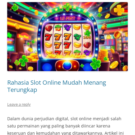
Rahasia Slot Online Mudah Menang
Terungkap
Leave a reply
Dalam dunia perjudian digital, slot online menjadi salah
satu permainan yang paling banyak diincar karena
keseruan dan kemudahan yang ditawarkannya. Artikel ini