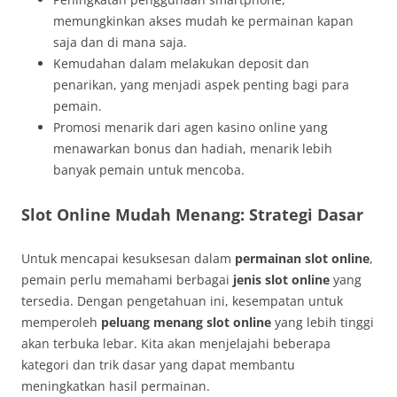
memungkinkan akses mudah ke permainan kapan
saja dan di mana saja.
Kemudahan dalam melakukan deposit dan
penarikan, yang menjadi aspek penting bagi para
pemain.
Promosi menarik dari agen kasino online yang
menawarkan bonus dan hadiah, menarik lebih
banyak pemain untuk mencoba.
Slot Online Mudah Menang: Strategi Dasar
Untuk mencapai kesuksesan dalam
permainan slot online
,
pemain perlu memahami berbagai
jenis slot online
yang
tersedia. Dengan pengetahuan ini, kesempatan untuk
memperoleh
peluang menang slot online
yang lebih tinggi
akan terbuka lebar. Kita akan menjelajahi beberapa
kategori dan trik dasar yang dapat membantu
meningkatkan hasil permainan.