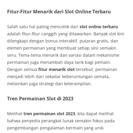
Fitur-Fitur Menarik dari Slot Online Terbaru
Salah satu hal paling mencolok dari
slot online terbaru
adalah fitur-fitur canggih yang ditawarkan. Banyak slot kini
dilengkapi dengan bonus interaktif, putaran gratis, dan
elemen permainan yang membuat setiap sesi semakin
seru. Tema-tema menarik dan variasi dalam mekanisme
permainan juga menambah daya tarik bagi pemain.
Dengan semua
fitur menarik slot
tersebut, permainan
menjadi lebih dari sekadar keberuntungan semata,
melainkan juga strategi dan keterampilan.
Tren Permainan Slot di 2023
Melihat
tren permainan slot 2023
, kita dapat melihat
bahwa penyedia perangkat lunak semakin fokus pada
pengembangan pengalaman bermain yang unik.