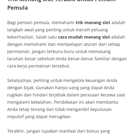
Pemula
Bagi pemain pemula, memahami
trik menang slot
adalah
langkah awal yang penting untuk meraih peluang
keberhasilan. Salah satu
cara mudah menang slot
adalah
dengan memahami dan mempelajari aturan dari setiap
permainan. Jangan terburu-buru untuk memasang
taruhan besar sebelum Anda benar-benar familiar dengan
cara kerja permainan tersebut.
Selanjutnya, penting untuk mengelola keuangan Anda
dengan bijak. Gunakan hanya uang yang dapat Anda
rugikan dan hindari terjebak dalam perasaan kecewa saat
mengalami kekalahan. Pendekatan ini akan membantu
Anda tetap tenang dan tidak mengambil keputusan
impulsif yang dapat merugikan.
Terakhir, jangan lupakan manfaat dari bonus yang