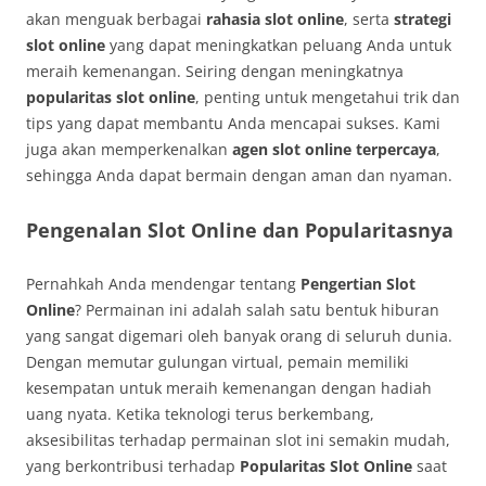
akan menguak berbagai
rahasia slot online
, serta
strategi
slot online
yang dapat meningkatkan peluang Anda untuk
meraih kemenangan. Seiring dengan meningkatnya
popularitas slot online
, penting untuk mengetahui trik dan
tips yang dapat membantu Anda mencapai sukses. Kami
juga akan memperkenalkan
agen slot online terpercaya
,
sehingga Anda dapat bermain dengan aman dan nyaman.
Pengenalan Slot Online dan Popularitasnya
Pernahkah Anda mendengar tentang
Pengertian Slot
Online
? Permainan ini adalah salah satu bentuk hiburan
yang sangat digemari oleh banyak orang di seluruh dunia.
Dengan memutar gulungan virtual, pemain memiliki
kesempatan untuk meraih kemenangan dengan hadiah
uang nyata. Ketika teknologi terus berkembang,
aksesibilitas terhadap permainan slot ini semakin mudah,
yang berkontribusi terhadap
Popularitas Slot Online
saat