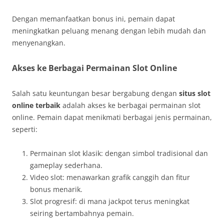
Dengan memanfaatkan bonus ini, pemain dapat
meningkatkan peluang menang dengan lebih mudah dan
menyenangkan.
Akses ke Berbagai Permainan Slot Online
Salah satu keuntungan besar bergabung dengan
situs slot
online terbaik
adalah akses ke berbagai permainan slot
online. Pemain dapat menikmati berbagai jenis permainan,
seperti:
Permainan slot klasik: dengan simbol tradisional dan
gameplay sederhana.
Video slot: menawarkan grafik canggih dan fitur
bonus menarik.
Slot progresif: di mana jackpot terus meningkat
seiring bertambahnya pemain.