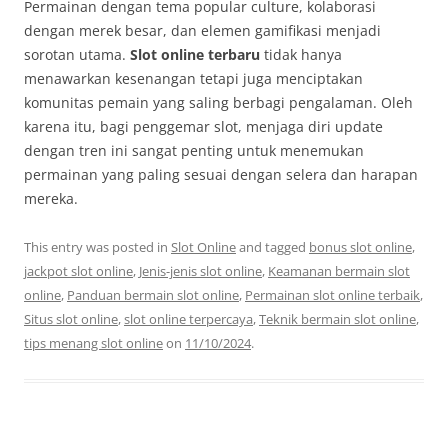
Permainan dengan tema popular culture, kolaborasi
dengan merek besar, dan elemen gamifikasi menjadi
sorotan utama.
Slot online terbaru
tidak hanya
menawarkan kesenangan tetapi juga menciptakan
komunitas pemain yang saling berbagi pengalaman. Oleh
karena itu, bagi penggemar slot, menjaga diri update
dengan tren ini sangat penting untuk menemukan
permainan yang paling sesuai dengan selera dan harapan
mereka.
This entry was posted in
Slot Online
and tagged
bonus slot online
,
jackpot slot online
,
Jenis-jenis slot online
,
Keamanan bermain slot
online
,
Panduan bermain slot online
,
Permainan slot online terbaik
,
Situs slot online
,
slot online terpercaya
,
Teknik bermain slot online
,
tips menang slot online
on
11/10/2024
.