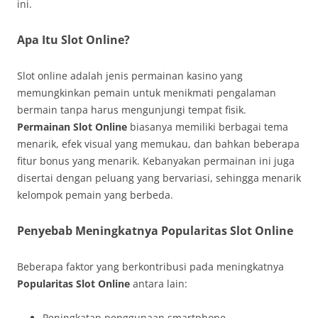
ini.
Apa Itu Slot Online?
Slot online adalah jenis permainan kasino yang
memungkinkan pemain untuk menikmati pengalaman
bermain tanpa harus mengunjungi tempat fisik.
Permainan Slot Online
biasanya memiliki berbagai tema
menarik, efek visual yang memukau, dan bahkan beberapa
fitur bonus yang menarik. Kebanyakan permainan ini juga
disertai dengan peluang yang bervariasi, sehingga menarik
kelompok pemain yang berbeda.
Penyebab Meningkatnya Popularitas Slot Online
Beberapa faktor yang berkontribusi pada meningkatnya
Popularitas Slot Online
antara lain:
Peningkatan penggunaan smartphone,