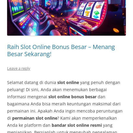
Raih Slot Online Bonus Besar – Menang
Besar Sekarang!
Leave a reply
Selamat datang di dunia
slot online
yang penuh dengan
peluang! Di sini, Anda akan menemukan berbagai
informasi mengenai
slot online bonus besar
dan
bagaimana Anda bisa meraih keuntungan maksimal dari
permainan ini. Apakah Anda ingin mencoba peruntungan
di
permainan slot online
? Kami akan memperkenalkan
Anda ke platform dan
bandar slot online resmi
yang
menjanjikan. Bersiaplah untuk mengubah pengalaman