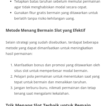
Tetapkan batas taruhan sebelum memulai permainan
agar tidak menghabiskan modal secara cepat.
Gunakan fitur gratis bermain yang ditawarkan untuk
berlatih tanpa risiko kehilangan uang.
Metode Menang Bermain Slot yang Efektif
Selain strategi yang sudah disebutkan, terdapat beberapa
metode yang dapat dimanfaatkan untuk meningkatkan
hasil permainan:
Manfaatkan bonus dan promosi yang ditawarkan oleh
situs slot untuk memperbesar modal bermain.
Pelajari pola permainan untuk menentukan saat yang
tepat untuk bermain dan menaikkan taruhan.
Jangan terburu-buru, nikmati permainan dan tetap
tenang saat mengalami kekalahan.
Trik Menang Slot Terbaik untuk Pemain