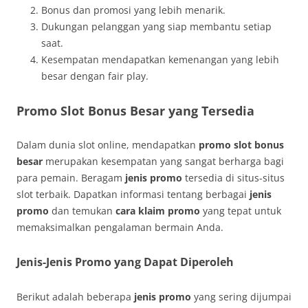
Bonus dan promosi yang lebih menarik.
Dukungan pelanggan yang siap membantu setiap
saat.
Kesempatan mendapatkan kemenangan yang lebih
besar dengan fair play.
Promo Slot Bonus Besar yang Tersedia
Dalam dunia slot online, mendapatkan
promo slot bonus
besar
merupakan kesempatan yang sangat berharga bagi
para pemain. Beragam
jenis promo
tersedia di situs-situs
slot terbaik. Dapatkan informasi tentang berbagai
jenis
promo
dan temukan
cara klaim promo
yang tepat untuk
memaksimalkan pengalaman bermain Anda.
Jenis-Jenis Promo yang Dapat Diperoleh
Berikut adalah beberapa
jenis promo
yang sering dijumpai