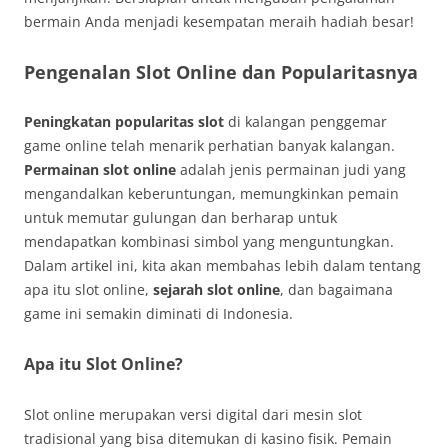
bermain Anda menjadi kesempatan meraih hadiah besar!
Pengenalan Slot Online dan Popularitasnya
Peningkatan popularitas slot
di kalangan penggemar
game online telah menarik perhatian banyak kalangan.
Permainan slot online
adalah jenis permainan judi yang
mengandalkan keberuntungan, memungkinkan pemain
untuk memutar gulungan dan berharap untuk
mendapatkan kombinasi simbol yang menguntungkan.
Dalam artikel ini, kita akan membahas lebih dalam tentang
apa itu slot online,
sejarah slot online
, dan bagaimana
game ini semakin diminati di Indonesia.
Apa itu Slot Online?
Slot online merupakan versi digital dari mesin slot
tradisional yang bisa ditemukan di kasino fisik. Pemain