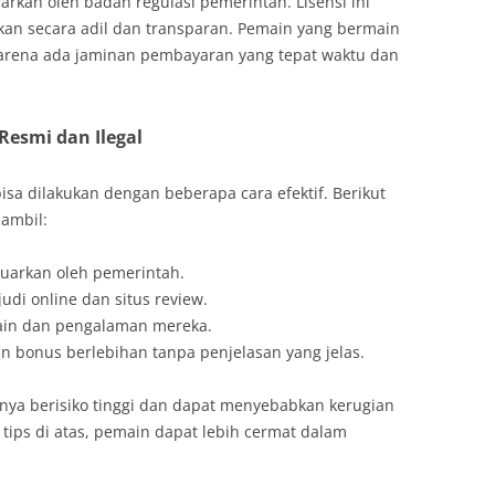
arkan oleh badan regulasi pemerintah. Lisensi ini
an secara adil dan transparan. Pemain yang bermain
karena ada jaminan pembayaran yang tepat waktu dan
esmi dan Ilegal
bisa dilakukan dengan beberapa cara efektif. Berikut
iambil:
eluarkan oleh pemerintah.
judi online dan situs review.
lain dan pengalaman mereka.
bonus berlebihan tanpa penjelasan yang jelas.
sanya berisiko tinggi dan dapat menyebabkan kerugian
ips di atas, pemain dapat lebih cermat dalam