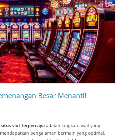
 Kemenangan Besar Menanti!
n
situs slot terpercaya
adalah langkah awal yang
in mendapatkan pengalaman bermain yang optimal.