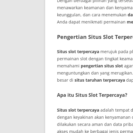
Dengan berbagai pilihan yang tersed
menawarkan keamanan dan kenyamanan.
keunggulan, dan cara menemukan
da
Anda dapat menikmati permainan
mes
Pengertian Situs Slot Terpe
Situs slot terpercaya
merujuk pada pl
permainan slot dengan tingkat keaman
memahami
pengertian situs slot
agar
menguntungkan dan yang merugikan.
besar di
situs taruhan terpercaya
dap
Apa itu Situs Slot Terpercaya?
Situs slot terpercaya
adalah tempat d
dengan keyakinan akan kenyamanan da
dilakukan secara aman dan data prib
akses mudah ke berbagai jenis perma