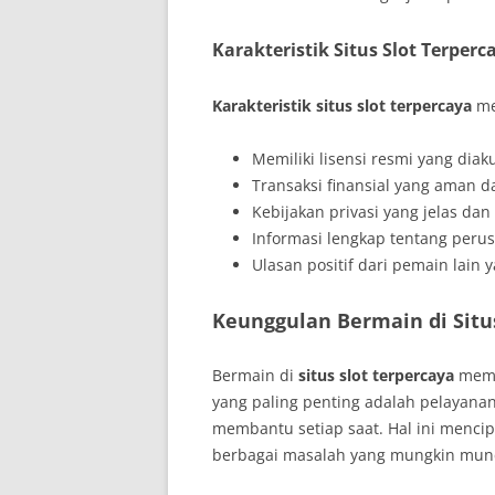
Karakteristik Situs Slot Terperc
Karakteristik situs slot terpercaya
me
Memiliki lisensi resmi yang diaku
Transaksi finansial yang aman d
Kebijakan privasi yang jelas dan
Informasi lengkap tentang peru
Ulasan positif dari pemain lain 
Keunggulan Bermain di Situ
Bermain di
situs slot terpercaya
memb
yang paling penting adalah pelayanan
membantu setiap saat. Hal ini menc
berbagai masalah yang mungkin mun