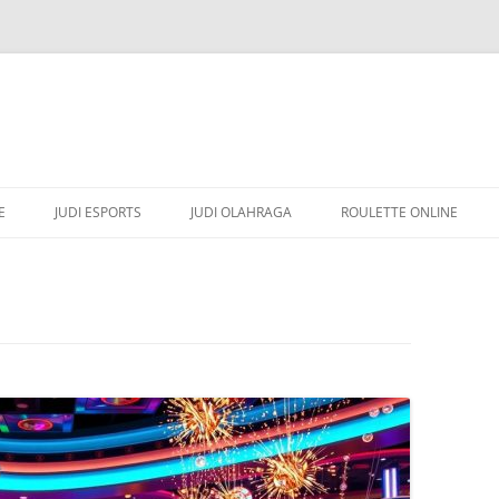
Skip
to
E
JUDI ESPORTS
JUDI OLAHRAGA
ROULETTE ONLINE
content