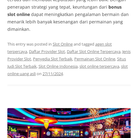
penerapan strategi yang tepat, keuntungan dari
bonus
slot online
dapat meningkatkan pengalaman bermain dan
menarik lebih banyak kesenangan dari permainan yang
dimainkan.
This entry was posted in
Slot Online
and tagged
agen slot
terpercaya
,
Daftar Provider Slot
,
Daftar Slot Online Terpercaya
,
Jenis
Provider Slot
,
Penyedia Slot Terbaik
,
Permainan Slot Online
,
Situs
Judi Slot Terbaik
,
Slot Online Indonesia
,
slot online terpercaya
,
slot
online uang asli
on
27/11/2024
.