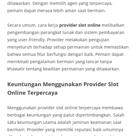
ditawarkan. Dengan memilih agen yang terpercaya,
pemain dapat merasa lebih aman saat bermain.
Secara umum, cara kerja
provider slot online
melibatkan
pengembangan perangkat lunak dan sistem pembayaran
yang user-friendly. Provider melakukan pengujian
menyeluruh terhadap setiap permainan untuk memastikan
bahwa semua fitur berfungsi dengan baik. Pemain dapat
menikmati pengalaman bermain yang lancar tanpa
khawatir tentang keadilan permainan yang ditawarkan.
Keuntungan Menggunakan Provider Slot
Online Terpercaya
Menggunakan provider slot online terpercaya membawa
berbagai keuntungan yang patut dipertimbangkan. Salah
satu keuntungan utama adalah jaminan keamanan saat
bermain. Provider yang memiliki reputasi baik umumnya