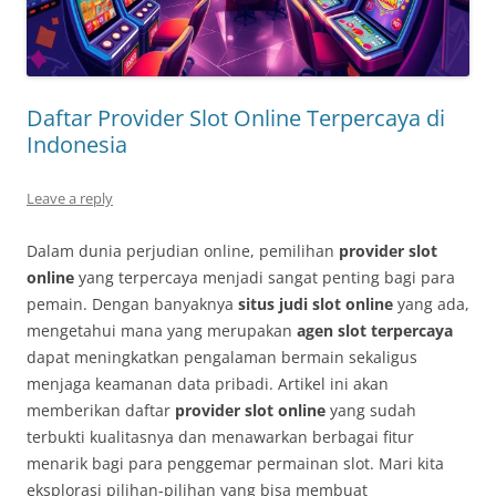
Daftar Provider Slot Online Terpercaya di
Indonesia
Leave a reply
Dalam dunia perjudian online, pemilihan
provider slot
online
yang terpercaya menjadi sangat penting bagi para
pemain. Dengan banyaknya
situs judi slot online
yang ada,
mengetahui mana yang merupakan
agen slot terpercaya
dapat meningkatkan pengalaman bermain sekaligus
menjaga keamanan data pribadi. Artikel ini akan
memberikan daftar
provider slot online
yang sudah
terbukti kualitasnya dan menawarkan berbagai fitur
menarik bagi para penggemar permainan slot. Mari kita
eksplorasi pilihan-pilihan yang bisa membuat