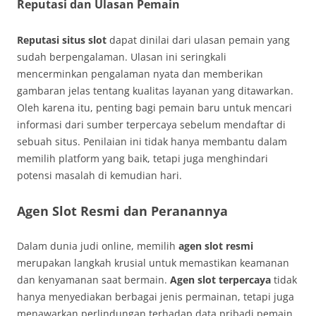
Reputasi dan Ulasan Pemain
Reputasi situs slot
dapat dinilai dari ulasan pemain yang
sudah berpengalaman. Ulasan ini seringkali
mencerminkan pengalaman nyata dan memberikan
gambaran jelas tentang kualitas layanan yang ditawarkan.
Oleh karena itu, penting bagi pemain baru untuk mencari
informasi dari sumber terpercaya sebelum mendaftar di
sebuah situs. Penilaian ini tidak hanya membantu dalam
memilih platform yang baik, tetapi juga menghindari
potensi masalah di kemudian hari.
Agen Slot Resmi dan Peranannya
Dalam dunia judi online, memilih
agen slot resmi
merupakan langkah krusial untuk memastikan keamanan
dan kenyamanan saat bermain.
Agen slot terpercaya
tidak
hanya menyediakan berbagai jenis permainan, tetapi juga
menawarkan perlindungan terhadap data pribadi pemain.