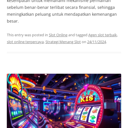
kesempatan untuk memahami mekanisme permainan
sebelum benar-benar terlibat secara finansial, sehingga
meningkatkan peluang untuk mendapatkan kemenangan
besar.
This entry was posted in
Slot Online
and tagged
Agen slot terbaik
,
slot online terpercaya
,
Strategi Menang Slot
on
24/11/2024
.