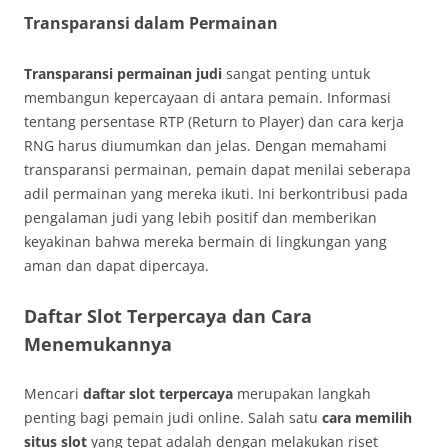
Transparansi dalam Permainan
Transparansi permainan judi
sangat penting untuk
membangun kepercayaan di antara pemain. Informasi
tentang persentase RTP (Return to Player) dan cara kerja
RNG harus diumumkan dan jelas. Dengan memahami
transparansi permainan, pemain dapat menilai seberapa
adil permainan yang mereka ikuti. Ini berkontribusi pada
pengalaman judi yang lebih positif dan memberikan
keyakinan bahwa mereka bermain di lingkungan yang
aman dan dapat dipercaya.
Daftar Slot Terpercaya dan Cara
Menemukannya
Mencari
daftar slot terpercaya
merupakan langkah
penting bagi pemain judi online. Salah satu
cara memilih
situs slot
yang tepat adalah dengan melakukan riset