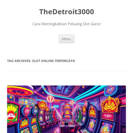
TheDetroit3000
Cara Meningkatkan Peluang Slot Gacor
Skip
Menu
to
content
TAG ARCHIVES:
SLOT ONLINE TERPERCAYA