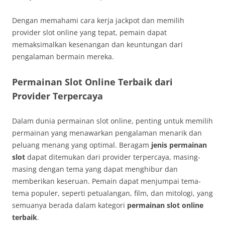
Dengan memahami cara kerja jackpot dan memilih
provider slot online yang tepat, pemain dapat
memaksimalkan kesenangan dan keuntungan dari
pengalaman bermain mereka.
Permainan Slot Online Terbaik dari
Provider Terpercaya
Dalam dunia permainan slot online, penting untuk memilih
permainan yang menawarkan pengalaman menarik dan
peluang menang yang optimal. Beragam
jenis permainan
slot
dapat ditemukan dari provider terpercaya, masing-
masing dengan tema yang dapat menghibur dan
memberikan keseruan. Pemain dapat menjumpai tema-
tema populer, seperti petualangan, film, dan mitologi, yang
semuanya berada dalam kategori
permainan slot online
terbaik
.