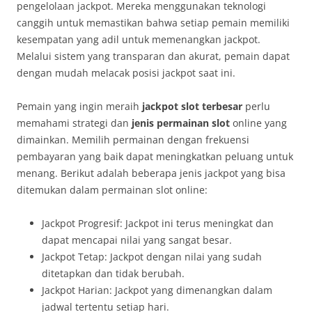
pengelolaan jackpot. Mereka menggunakan teknologi
canggih untuk memastikan bahwa setiap pemain memiliki
kesempatan yang adil untuk memenangkan jackpot.
Melalui sistem yang transparan dan akurat, pemain dapat
dengan mudah melacak posisi jackpot saat ini.
Pemain yang ingin meraih
jackpot slot terbesar
perlu
memahami strategi dan
jenis permainan slot
online yang
dimainkan. Memilih permainan dengan frekuensi
pembayaran yang baik dapat meningkatkan peluang untuk
menang. Berikut adalah beberapa jenis jackpot yang bisa
ditemukan dalam permainan slot online:
Jackpot Progresif: Jackpot ini terus meningkat dan
dapat mencapai nilai yang sangat besar.
Jackpot Tetap: Jackpot dengan nilai yang sudah
ditetapkan dan tidak berubah.
Jackpot Harian: Jackpot yang dimenangkan dalam
jadwal tertentu setiap hari.