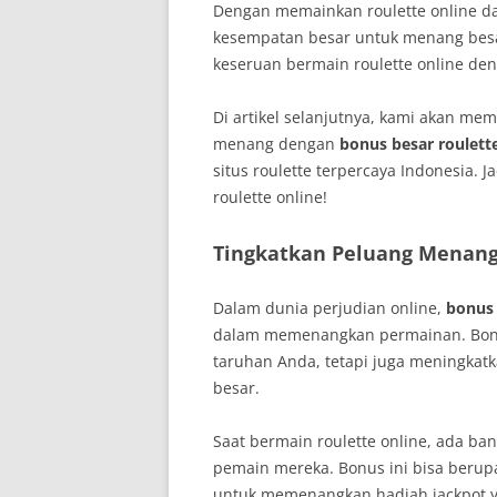
Dengan memainkan roulette online d
kesempatan besar untuk menang besa
keseruan bermain roulette online de
Di artikel selanjutnya, kami akan me
menang dengan
bonus besar roulett
situs roulette terpercaya Indonesia. 
roulette online!
Tingkatkan Peluang Menang
Dalam dunia perjudian online,
bonus 
dalam memenangkan permainan. Bonu
taruhan Anda, tetapi juga meningka
besar.
Saat bermain roulette online, ada b
pemain mereka. Bonus ini bisa berup
untuk memenangkan hadiah jackpot 