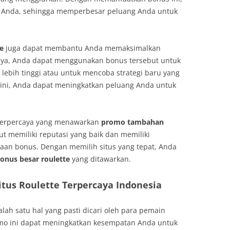
 Anda, sehingga memperbesar peluang Anda untuk
e
juga dapat membantu Anda memaksimalkan
ya, Anda dapat menggunakan bonus tersebut untuk
lebih tinggi atau untuk mencoba strategi baru yang
 ini, Anda dapat meningkatkan peluang Anda untuk
e terpercaya yang menawarkan
promo tambahan
but memiliki reputasi yang baik dan memiliki
aan bonus. Dengan memilih situs yang tepat, Anda
onus besar roulette
yang ditawarkan.
itus Roulette Terpercaya Indonesia
ah satu hal yang pasti dicari oleh para pemain
romo ini dapat meningkatkan kesempatan Anda untuk