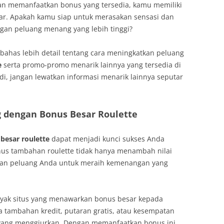
an memanfaatkan bonus yang tersedia, kamu memiliki
r. Apakah kamu siap untuk merasakan sensasi dan
ngan peluang menang yang lebih tinggi?
mbahas lebih detail tentang cara meningkatkan peluang
e
serta promo-promo menarik lainnya yang tersedia di
Jadi, jangan lewatkan informasi menarik lainnya seputar
 dengan Bonus Besar Roulette
besar roulette
dapat menjadi kunci sukses Anda
s tambahan roulette tidak hanya menambah nilai
tkan peluang Anda untuk meraih kemenangan yang
anyak situs yang menawarkan bonus besar kepada
a tambahan kredit, putaran gratis, atau kesempatan
yang menggiurkan. Dengan memanfaatkan bonus ini,