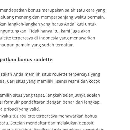
, mendapatkan bonus merupakan salah satu cara yang
peluang menang dan memperpanjang waktu bermain.
kan langkah-langkah yang harus Anda ikuti untuk
guntungkan. Tidak hanya itu, kami juga akan
lette terpercaya di Indonesia yang menawarkan
aupun pemain yang sudah terdaftar.
atkan bonus roulette:
Pastikan Anda memilih situs roulette terpercaya yang
ia. Cari situs yang memiliki lisensi resmi dan cocok
emilih situs yang tepat, langkah selanjutnya adalah
i formulir pendaftaran dengan benar dan lengkap.
 pribadi yang valid.
nyak situs roulette terpercaya menawarkan bonus
aru. Setelah mendaftar dan melakukan deposit
 bonus tersebut. Pastikan Anda membaca syarat dan