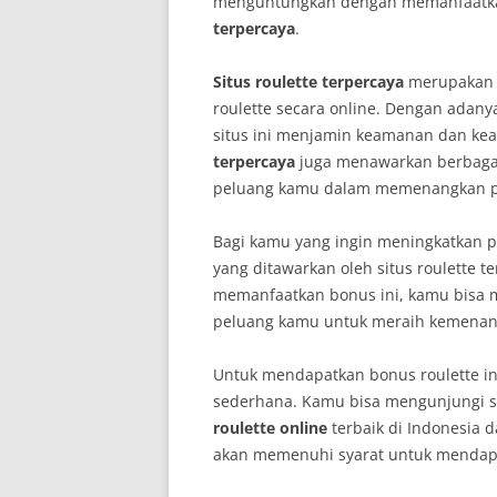
menguntungkan dengan memanfaatka
terpercaya
.
Situs roulette terpercaya
merupakan 
roulette secara online. Dengan adanya
situs ini menjamin keamanan dan keadi
terpercaya
juga menawarkan berbag
peluang kamu dalam memenangkan pe
Bagi kamu yang ingin meningkatkan 
yang ditawarkan oleh situs roulette t
memanfaatkan bonus ini, kamu bisa
peluang kamu untuk meraih kemenan
Untuk mendapatkan bonus roulette in
sederhana. Kamu bisa mengunjungi si
roulette online
terbaik di Indonesia 
akan memenuhi syarat untuk mendapa