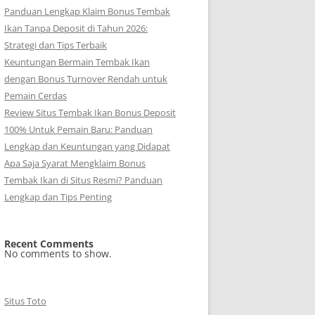
Panduan Lengkap Klaim Bonus Tembak
Ikan Tanpa Deposit di Tahun 2026:
Strategi dan Tips Terbaik
Keuntungan Bermain Tembak Ikan
dengan Bonus Turnover Rendah untuk
Pemain Cerdas
Review Situs Tembak Ikan Bonus Deposit
100% Untuk Pemain Baru: Panduan
Lengkap dan Keuntungan yang Didapat
Apa Saja Syarat Mengklaim Bonus
Tembak Ikan di Situs Resmi? Panduan
Lengkap dan Tips Penting
Recent Comments
No comments to show.
Situs Toto