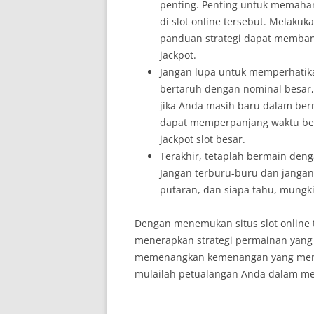
penting. Penting untuk memahami
di slot online tersebut. Melaku
panduan strategi dapat memba
jackpot.
Jangan lupa untuk memperhatik
bertaruh dengan nominal besar,
jika Anda masih baru dalam berm
dapat memperpanjang waktu be
jackpot slot besar.
Terakhir, tetaplah bermain deng
Jangan terburu-buru dan jangan
putaran, dan siapa tahu, mung
Dengan menemukan situs slot online 
menerapkan strategi permainan yang 
memenangkan kemenangan yang mengu
mulailah petualangan Anda dalam menc