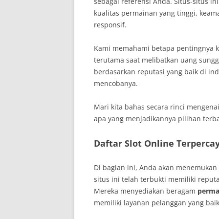
sebagai referensi Anda. Situs-situs in
kualitas permainan yang tinggi, kea
responsif.
Kami memahami betapa pentingnya ke
terutama saat melibatkan uang sunggu
berdasarkan reputasi yang baik di ind
mencobanya.
Mari kita bahas secara rinci mengenai
apa yang menjadikannya pilihan terba
Daftar Slot Online Terperca
Di bagian ini, Anda akan menemukan d
situs ini telah terbukti memiliki rep
Mereka menyediakan beragam
perma
memiliki layanan pelanggan yang baik