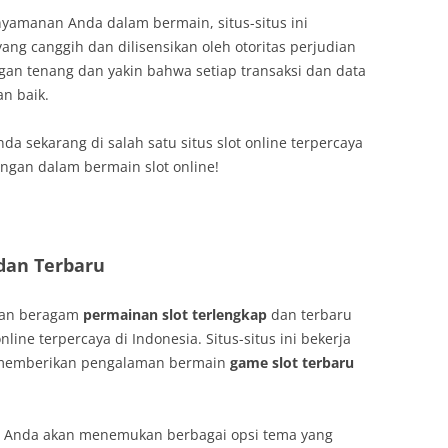
amanan Anda dalam bermain, situs-situs ini
ng canggih dan dilisensikan oleh otoritas perjudian
gan tenang dan yakin bahwa setiap transaksi dan data
an baik.
Anda sekarang di salah satu situs slot online terpercaya
ungan dalam bermain slot online!
dan Terbaru
kan beragam
permainan slot terlengkap
dan terbaru
nline terpercaya di Indonesia. Situs-situs ini bekerja
memberikan pengalaman bermain
game slot terbaru
, Anda akan menemukan berbagai opsi tema yang