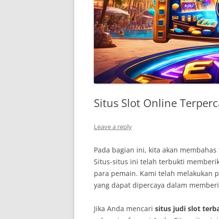
Situs Slot Online Terper
Leave a reply
Pada bagian ini, kita akan membahas 
Situs-situs ini telah terbukti membe
para pemain. Kami telah melakukan pe
yang dapat dipercaya dalam memberika
Jika Anda mencari
situs judi slot terb