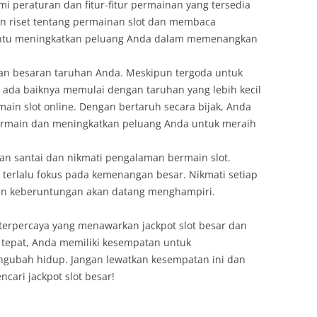
 peraturan dan fitur-fitur permainan yang tersedia
kan riset tentang permainan slot dan membaca
ntu meningkatkan peluang Anda dalam memenangkan
an besaran taruhan Anda. Meskipun tergoda untuk
 ada baiknya memulai dengan taruhan yang lebih kecil
ain slot online. Dengan bertaruh secara bijak, Anda
rmain dan meningkatkan peluang Anda untuk meraih
an santai dan nikmati pengalaman bermain slot.
 terlalu fokus pada kemenangan besar. Nikmati setiap
kin keberuntungan akan datang menghampiri.
terpercaya yang menawarkan jackpot slot besar dan
tepat, Anda memiliki kesempatan untuk
bah hidup. Jangan lewatkan kesempatan ini dan
ari jackpot slot besar!