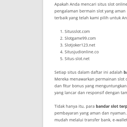
Apakah Anda mencari situs slot onli
pengalaman bermain slot yang aman d
terbaik yang telah kami pilih untuk A
Situsslot.com
Slotgame99.com
Slotjoker123.net
Situsjudionline.co
Situs-slot.net
Setiap situs dalam daftar ini adalah
b
Mereka menawarkan permainan slot o
dan fitur bonus yang menguntungkan
yang lancar dan responsif dengan ta
Tidak hanya itu, para
bandar slot ter
pembayaran yang aman dan nyaman. 
mudah melalui transfer bank, e-wall