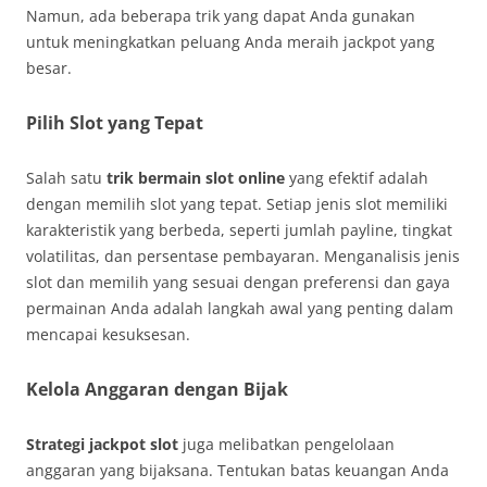
Namun, ada beberapa trik yang dapat Anda gunakan
untuk meningkatkan peluang Anda meraih jackpot yang
besar.
Pilih Slot yang Tepat
Salah satu
trik bermain slot online
yang efektif adalah
dengan memilih slot yang tepat. Setiap jenis slot memiliki
karakteristik yang berbeda, seperti jumlah payline, tingkat
volatilitas, dan persentase pembayaran. Menganalisis jenis
slot dan memilih yang sesuai dengan preferensi dan gaya
permainan Anda adalah langkah awal yang penting dalam
mencapai kesuksesan.
Kelola Anggaran dengan Bijak
Strategi jackpot slot
juga melibatkan pengelolaan
anggaran yang bijaksana. Tentukan batas keuangan Anda