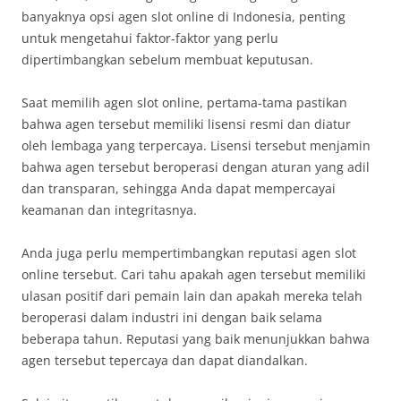
banyaknya opsi agen slot online di Indonesia, penting
untuk mengetahui faktor-faktor yang perlu
dipertimbangkan sebelum membuat keputusan.
Saat memilih agen slot online, pertama-tama pastikan
bahwa agen tersebut memiliki lisensi resmi dan diatur
oleh lembaga yang terpercaya. Lisensi tersebut menjamin
bahwa agen tersebut beroperasi dengan aturan yang adil
dan transparan, sehingga Anda dapat mempercayai
keamanan dan integritasnya.
Anda juga perlu mempertimbangkan reputasi agen slot
online tersebut. Cari tahu apakah agen tersebut memiliki
ulasan positif dari pemain lain dan apakah mereka telah
beroperasi dalam industri ini dengan baik selama
beberapa tahun. Reputasi yang baik menunjukkan bahwa
agen tersebut tepercaya dan dapat diandalkan.