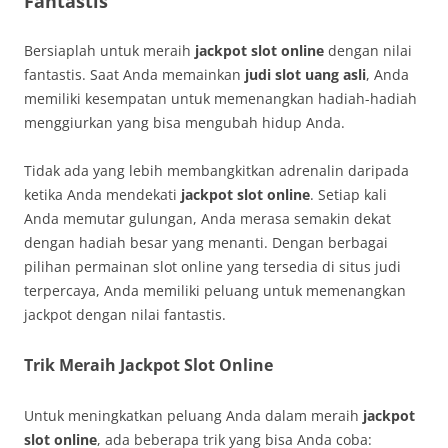
Fantastis
Bersiaplah untuk meraih
jackpot slot online
dengan nilai
fantastis. Saat Anda memainkan
judi slot uang asli
, Anda
memiliki kesempatan untuk memenangkan hadiah-hadiah
menggiurkan yang bisa mengubah hidup Anda.
Tidak ada yang lebih membangkitkan adrenalin daripada
ketika Anda mendekati
jackpot slot online
. Setiap kali
Anda memutar gulungan, Anda merasa semakin dekat
dengan hadiah besar yang menanti. Dengan berbagai
pilihan permainan slot online yang tersedia di situs judi
terpercaya, Anda memiliki peluang untuk memenangkan
jackpot dengan nilai fantastis.
Trik Meraih Jackpot Slot Online
Untuk meningkatkan peluang Anda dalam meraih
jackpot
slot online
, ada beberapa trik yang bisa Anda coba: