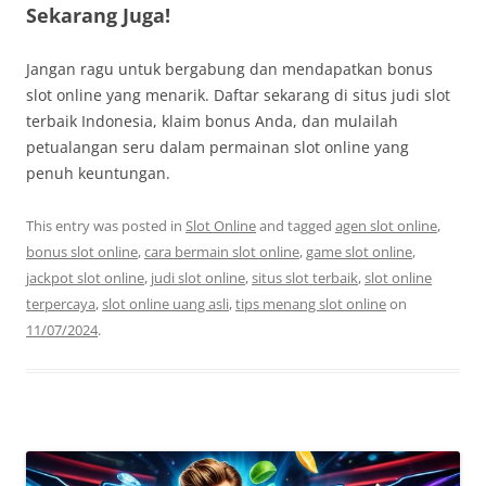
Sekarang Juga!
Jangan ragu untuk bergabung dan mendapatkan bonus
slot online yang menarik. Daftar sekarang di situs judi slot
terbaik Indonesia, klaim bonus Anda, dan mulailah
petualangan seru dalam permainan slot online yang
penuh keuntungan.
This entry was posted in
Slot Online
and tagged
agen slot online
,
bonus slot online
,
cara bermain slot online
,
game slot online
,
jackpot slot online
,
judi slot online
,
situs slot terbaik
,
slot online
terpercaya
,
slot online uang asli
,
tips menang slot online
on
11/07/2024
.