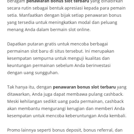
beragam
penawaran bonus slot terbaru
yang dihadirkan
secara rutin sebagai bentuk apresiasi kepada para pemain
setia. Manfaatkan dengan bijak setiap penawaran bonus
yang tersedia untuk meningkatkan modal dan peluang
menang Anda dalam bermain slot online.
Dapatkan putaran gratis untuk mencoba berbagai
permainan slot baru di situs tersebut. Ini merupakan
kesempatan sempurna untuk menguji kualitas dan
keuntungan permainan sebelum Anda berinvestasi
dengan uang sungguhan.
Tak hanya itu, dengan
penawaran bonus slot terbaru
yang
ditawarkan, Anda juga dapat membawa pulang cashback.
Meski kehilangan sedikit uang pada permainan, cashback
akan membantu mengurangi kerugian dan memberi Anda
kesempatan untuk mencoba keberuntungan Anda kembali.
Promo lainnya seperti bonus deposit, bonus referral, dan