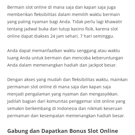
Bermain slot online di mana saja dan kapan saja juga
memberikan fleksibilitas dalam memilih waktu bermain
yang paling nyaman bagi Anda. Tidak perlu lagi khawatir
tentang jadwal buka dan tutup kasino fisik, karena slot
online dapat diakses 24 jam sehari, 7 hari seminggu.
Anda dapat memanfaatkan waktu senggang atau waktu
luang Anda untuk bermain dan mencoba keberuntungan
Anda dalam memenangkan hadiah dan jackpot besar.
Dengan akses yang mudah dan fleksibilitas waktu, mainkan
permainan slot online di mana saja dan kapan saja
menjadi pengalaman yang nyaman dan mengasyikkan.
Jadilah bagian dari komunitas penggemar slot online yang
semakin berkembang di Indonesia dan nikmati keseruan
permainan dan kesempatan memenangkan hadiah besar.
Gabung dan Dapatkan Bonus Slot Online