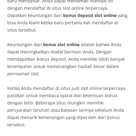
baru mendaftar. Anda dapat menikmati manfaat ini
dengan mendaftar di situs slot online terpercaya.
Dapatkan keuntungan dari
bonus deposit slot online
yang
bisa Anda klaim ketika baru pertama kali mendaftar di
situs tersebut.
Keuntungan dari
bonus slot online
adalah bahwa Anda
dapat meningkatkan modal bermain Anda. Dengan
mendapatkan bonus deposit, Anda memiliki lebih banyak
kesempatan untuk memenangkan hadiah besar dalam
permainan slot.
Ketika Anda mendaftar di situs judi slot online terpercaya,
pastikan untuk membaca syarat dan ketentuan bonus
dengan teliti. Beberapa situs mungkin memiliki
persyaratan taruhan atau batasan lainnya sebelum Anda
dapat menarik kemenangan yang diperoleh dari bonus
tersebut.