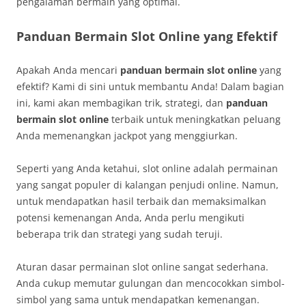
pengalaman bermain yang optimal.
Panduan Bermain Slot Online yang Efektif
Apakah Anda mencari
panduan bermain slot online
yang
efektif? Kami di sini untuk membantu Anda! Dalam bagian
ini, kami akan membagikan trik, strategi, dan
panduan
bermain slot online
terbaik untuk meningkatkan peluang
Anda memenangkan jackpot yang menggiurkan.
Seperti yang Anda ketahui, slot online adalah permainan
yang sangat populer di kalangan penjudi online. Namun,
untuk mendapatkan hasil terbaik dan memaksimalkan
potensi kemenangan Anda, Anda perlu mengikuti
beberapa trik dan strategi yang sudah teruji.
Aturan dasar permainan slot online sangat sederhana.
Anda cukup memutar gulungan dan mencocokkan simbol-
simbol yang sama untuk mendapatkan kemenangan.