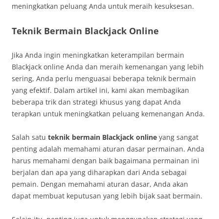
meningkatkan peluang Anda untuk meraih kesuksesan.
Teknik Bermain Blackjack Online
Jika Anda ingin meningkatkan keterampilan bermain
Blackjack online Anda dan meraih kemenangan yang lebih
sering, Anda perlu menguasai beberapa teknik bermain
yang efektif. Dalam artikel ini, kami akan membagikan
beberapa trik dan strategi khusus yang dapat Anda
terapkan untuk meningkatkan peluang kemenangan Anda.
Salah satu
teknik bermain Blackjack online
yang sangat
penting adalah memahami aturan dasar permainan. Anda
harus memahami dengan baik bagaimana permainan ini
berjalan dan apa yang diharapkan dari Anda sebagai
pemain. Dengan memahami aturan dasar, Anda akan
dapat membuat keputusan yang lebih bijak saat bermain.