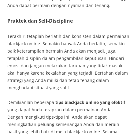
Anda dapat bermain dengan nyaman dan tenang.
Praktek dan Self-Discipline
Terakhir, tetaplah berlatih dan konsisten dalam permainan
blackjack online. Semakin banyak Anda berlatih, semakin
baik keterampilan bermain Anda akan menjadi. Juga,
tetaplah disiplin dalam pengambilan keputusan. Hindari
emosi dan jangan melakukan taruhan yang tidak masuk
akal hanya karena kekalahan yang terjadi. Bertahan dalam
strategi yang Anda miliki dan tetap tenang dalam
menghadapi situasi yang sulit.
Demikianlah beberapa
tips blackjack online yang efektif
yang dapat Anda terapkan dalam permainan Anda.
Dengan mengikuti tips-tips ini, Anda akan dapat
meningkatkan peluang kemenangan Anda dan meraih
hasil yang lebih baik di meja blackjack online. Selamat