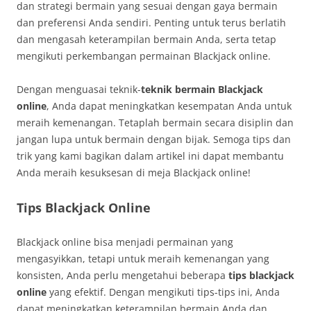
dan strategi bermain yang sesuai dengan gaya bermain
dan preferensi Anda sendiri. Penting untuk terus berlatih
dan mengasah keterampilan bermain Anda, serta tetap
mengikuti perkembangan permainan Blackjack online.
Dengan menguasai teknik-
teknik bermain Blackjack
online
, Anda dapat meningkatkan kesempatan Anda untuk
meraih kemenangan. Tetaplah bermain secara disiplin dan
jangan lupa untuk bermain dengan bijak. Semoga tips dan
trik yang kami bagikan dalam artikel ini dapat membantu
Anda meraih kesuksesan di meja Blackjack online!
Tips Blackjack Online
Blackjack online bisa menjadi permainan yang
mengasyikkan, tetapi untuk meraih kemenangan yang
konsisten, Anda perlu mengetahui beberapa
tips blackjack
online
yang efektif. Dengan mengikuti tips-tips ini, Anda
dapat meningkatkan keterampilan bermain Anda dan