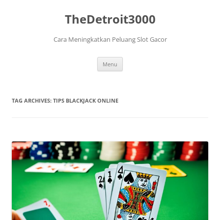
TheDetroit3000
Cara Meningkatkan Peluang Slot Gacor
Skip
Menu
to
content
TAG ARCHIVES:
TIPS BLACKJACK ONLINE