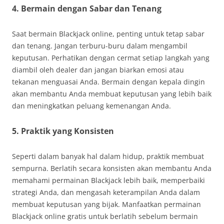
4. Bermain dengan Sabar dan Tenang
Saat bermain Blackjack online, penting untuk tetap sabar
dan tenang. Jangan terburu-buru dalam mengambil
keputusan. Perhatikan dengan cermat setiap langkah yang
diambil oleh dealer dan jangan biarkan emosi atau
tekanan menguasai Anda. Bermain dengan kepala dingin
akan membantu Anda membuat keputusan yang lebih baik
dan meningkatkan peluang kemenangan Anda.
5. Praktik yang Konsisten
Seperti dalam banyak hal dalam hidup, praktik membuat
sempurna. Berlatih secara konsisten akan membantu Anda
memahami permainan Blackjack lebih baik, memperbaiki
strategi Anda, dan mengasah keterampilan Anda dalam
membuat keputusan yang bijak. Manfaatkan permainan
Blackjack online gratis untuk berlatih sebelum bermain