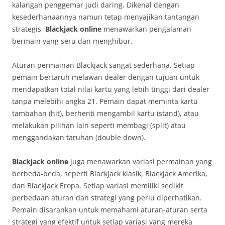
kalangan penggemar judi daring. Dikenal dengan
kesederhanaannya namun tetap menyajikan tantangan
strategis,
Blackjack online
menawarkan pengalaman
bermain yang seru dan menghibur.
Aturan permainan Blackjack sangat sederhana. Setiap
pemain bertaruh melawan dealer dengan tujuan untuk
mendapatkan total nilai kartu yang lebih tinggi dari dealer
tanpa melebihi angka 21. Pemain dapat meminta kartu
tambahan (hit), berhenti mengambil kartu (stand), atau
melakukan pilihan lain seperti membagi (split) atau
menggandakan taruhan (double down).
Blackjack online
juga menawarkan variasi permainan yang
berbeda-beda, seperti Blackjack klasik, Blackjack Amerika,
dan Blackjack Eropa. Setiap variasi memiliki sedikit
perbedaan aturan dan strategi yang perlu diperhatikan.
Pemain disarankan untuk memahami aturan-aturan serta
strategi yang efektif untuk setiap variasi yang mereka