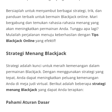
Bersiaplah untuk menyambut berbagai strategi, trik, dan
panduan terbaik untuk bermain Blackjack online. Mari
bergabung dan temukan rahasia-rahasia menang yang
akan meningkatkan permainan Anda. Tunggu apa lagi?
Mulailah perjalanan menuju keberhasilan dengan
Tips
Blackjack Online
yang efektif!
Strategi Menang Blackjack
Strategi adalah kunci untuk meraih kemenangan dalam
permainan Blackjack. Dengan menggunakan strategi yang
tepat, Anda dapat meningkatkan peluang kemenangan
Anda di meja judi virtual. Berikut adalah beberapa
strategi
menang Blackjack
yang dapat Anda terapkan:
Pahami Aturan Dasar