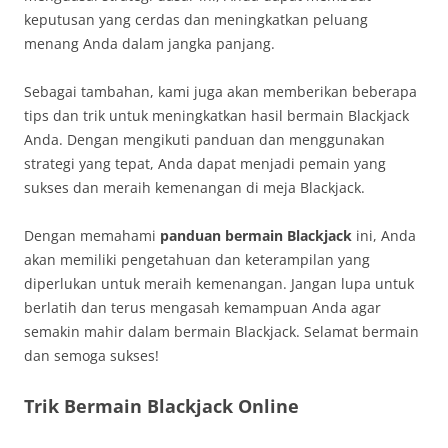
keputusan yang cerdas dan meningkatkan peluang
menang Anda dalam jangka panjang.
Sebagai tambahan, kami juga akan memberikan beberapa
tips dan trik untuk meningkatkan hasil bermain Blackjack
Anda. Dengan mengikuti panduan dan menggunakan
strategi yang tepat, Anda dapat menjadi pemain yang
sukses dan meraih kemenangan di meja Blackjack.
Dengan memahami
panduan bermain Blackjack
ini, Anda
akan memiliki pengetahuan dan keterampilan yang
diperlukan untuk meraih kemenangan. Jangan lupa untuk
berlatih dan terus mengasah kemampuan Anda agar
semakin mahir dalam bermain Blackjack. Selamat bermain
dan semoga sukses!
Trik Bermain Blackjack Online