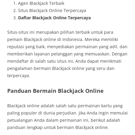
Agen Blackjack Terbaik
Situs Blackjack Online Terpercaya
Daftar Blackjack Online Terpercaya
Situs-situs ini merupakan pilihan terbaik untuk para
pemain Blackjack online di Indonesia. Mereka memiliki
reputasi yang baik, menyediakan permainan yang adil, dan
memberikan layanan pelanggan yang memuaskan. Dengan
mendaftar di salah satu situs ini, Anda dapat menikmati
pengalaman bermain Blackjack online yang seru dan
terpercaya.
Panduan Bermain Blackjack Online
Blackjack online adalah salah satu permainan kartu yang
paling populer di dunia perjudian. Jika Anda ingin memulai
petualangan Anda dalam permainan ini, berikut adalah
panduan lengkap untuk bermain Blackjack online.