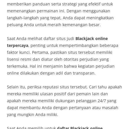
memberikan panduan serta strategi yang efektif untuk
memenangkan permainan ini. Dengan menggunakan
langkah-langkah yang tepat, Anda dapat meningkatkan
peluang Anda untuk meraih kemenangan besar.
Saat Anda melihat daftar situs judi
Blackjack online
terpercaya
, penting untuk mempertimbangkan beberapa
faktor kunci. Pertama, pastikan situs tersebut memiliki
lisensi resmi dan diatur oleh otoritas perjudian yang
terkemuka. Hal ini menjamin bahwa kegiatan perjudian
online dilakukan dengan adil dan transparan.
Selain itu, periksa reputasi situs tersebut. Cari tahu apakah
mereka memiliki ulasan positif dari pemain lain dan
apakah mereka memiliki dukungan pelanggan 24/7 yang
dapat membantu Anda dengan pertanyaan atau masalah
yang mungkin Anda miliki.
Saat Anda memilih untuk
daftar Blackjack online