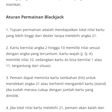
mainkan.
Aturan Permainan Blackjack
1. Tujuan permainan adalah mendapatkan total nilai kartu
yang lebih tinggi dari dealer tanpa melebihi angka 21.
2. Kartu bernilai angka 2 hingga 10 memiliki nilai sesuai
dengan angka yang tercantum. Kartu wajah (J, Q, K)
memiliki nilai 10, sedangkan kartu As bisa bernilai 1 atau
11, tergantung dari situasi.
3. Pemain dapat meminta kartu tambahan (hit) untuk
mendekati angka 21 atau berhenti mengambil kartu (stand)
jika sudah merasa cukup dengan jumlah kartu yang
dimiliki.
4. Jika total nilai kartu melebihi 21, pemain akan kalah dan