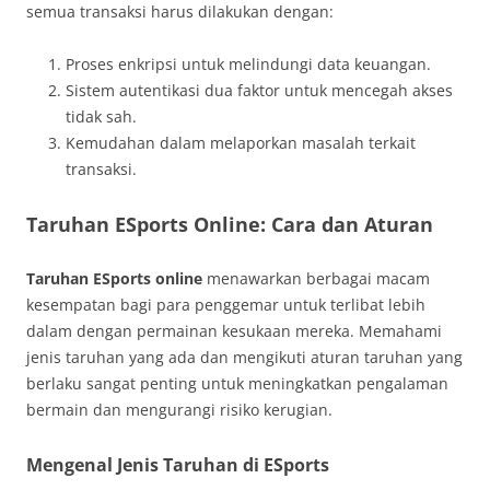
semua transaksi harus dilakukan dengan:
Proses enkripsi untuk melindungi data keuangan.
Sistem autentikasi dua faktor untuk mencegah akses
tidak sah.
Kemudahan dalam melaporkan masalah terkait
transaksi.
Taruhan ESports Online: Cara dan Aturan
Taruhan ESports online
menawarkan berbagai macam
kesempatan bagi para penggemar untuk terlibat lebih
dalam dengan permainan kesukaan mereka. Memahami
jenis taruhan yang ada dan mengikuti aturan taruhan yang
berlaku sangat penting untuk meningkatkan pengalaman
bermain dan mengurangi risiko kerugian.
Mengenal Jenis Taruhan di ESports