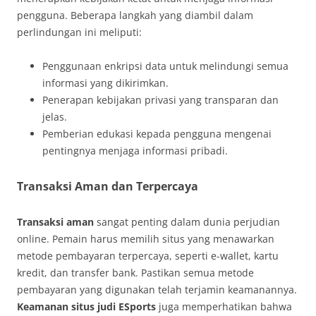
pengguna. Beberapa langkah yang diambil dalam
perlindungan ini meliputi:
Penggunaan enkripsi data untuk melindungi semua
informasi yang dikirimkan.
Penerapan kebijakan privasi yang transparan dan
jelas.
Pemberian edukasi kepada pengguna mengenai
pentingnya menjaga informasi pribadi.
Transaksi Aman dan Terpercaya
Transaksi aman
sangat penting dalam dunia perjudian
online. Pemain harus memilih situs yang menawarkan
metode pembayaran terpercaya, seperti e-wallet, kartu
kredit, dan transfer bank. Pastikan semua metode
pembayaran yang digunakan telah terjamin keamanannya.
Keamanan situs judi ESports
juga memperhatikan bahwa