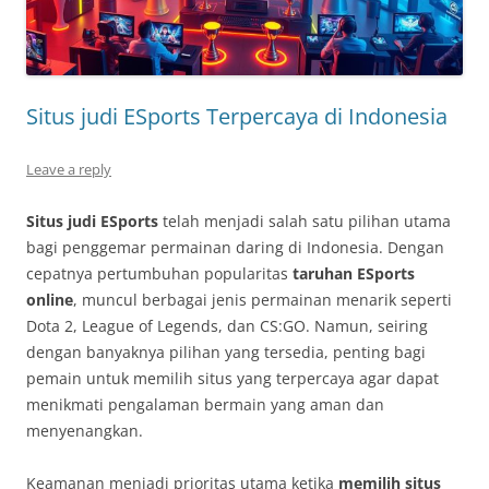
Situs judi ESports Terpercaya di Indonesia
Leave a reply
Situs judi ESports
telah menjadi salah satu pilihan utama
bagi penggemar permainan daring di Indonesia. Dengan
cepatnya pertumbuhan popularitas
taruhan ESports
online
, muncul berbagai jenis permainan menarik seperti
Dota 2, League of Legends, dan CS:GO. Namun, seiring
dengan banyaknya pilihan yang tersedia, penting bagi
pemain untuk memilih situs yang terpercaya agar dapat
menikmati pengalaman bermain yang aman dan
menyenangkan.
Keamanan menjadi prioritas utama ketika
memilih situs