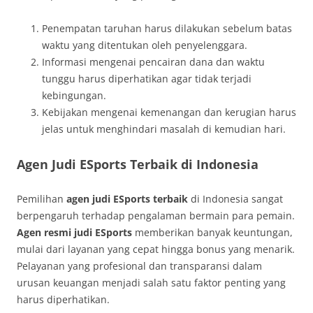
Penempatan taruhan harus dilakukan sebelum batas
waktu yang ditentukan oleh penyelenggara.
Informasi mengenai pencairan dana dan waktu
tunggu harus diperhatikan agar tidak terjadi
kebingungan.
Kebijakan mengenai kemenangan dan kerugian harus
jelas untuk menghindari masalah di kemudian hari.
Agen Judi ESports Terbaik di Indonesia
Pemilihan
agen judi ESports terbaik
di Indonesia sangat
berpengaruh terhadap pengalaman bermain para pemain.
Agen resmi judi ESports
memberikan banyak keuntungan,
mulai dari layanan yang cepat hingga bonus yang menarik.
Pelayanan yang profesional dan transparansi dalam
urusan keuangan menjadi salah satu faktor penting yang
harus diperhatikan.