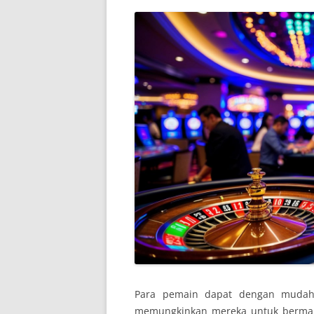
Para pemain dapat dengan mudah 
memungkinkan mereka untuk bermain