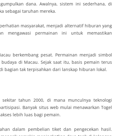
gumpulkan dana. Awalnya, sistem ini sederhana, di
a sebagai taruhan mereka.
erhatian masyarakat, menjadi alternatif hiburan yang
dan mengawasi permainan ini untuk memastikan
l Macau berkembang pesat. Permainan menjadi simbol
budaya di Macau. Sejak saat itu, basis pemain terus
 bagian tak terpisahkan dari lanskap hiburan lokal.
ai sekitar tahun 2000, di mana munculnya teknologi
artisipasi. Banyak situs web mulai menawarkan Togel
kses lebih luas bagi pemain.
ahan dalam pembelian tiket dan pengecekan hasil.