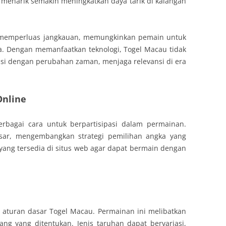
osi menarik semakin meningkatkan daya tarik di kalangan
 memperluas jangkauan, memungkinkan pemain untuk
a. Dengan memanfaatkan teknologi, Togel Macau tidak
asi dengan perubahan zaman, menjaga relevansi di era
Online
bagai cara untuk berpartisipasi dalam permainan.
ar, mengembangkan strategi pemilihan angka yang
yang tersedia di situs web agar dapat bermain dengan
 aturan dasar Togel Macau. Permainan ini melibatkan
ng yang ditentukan. Jenis taruhan dapat bervariasi,