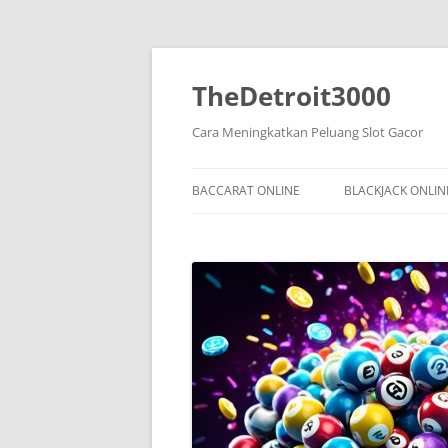
TheDetroit3000
Cara Meningkatkan Peluang Slot Gacor
BACCARAT ONLINE
BLACKJACK ONLIN