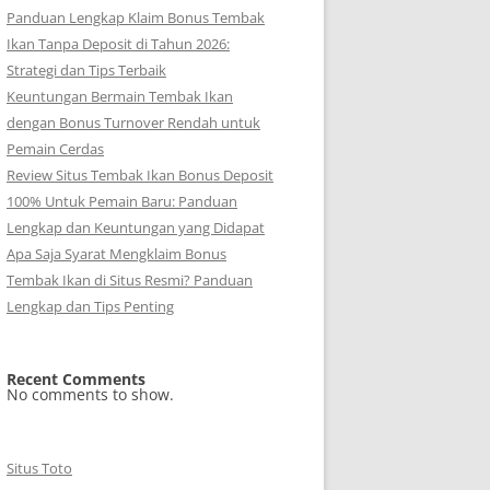
Panduan Lengkap Klaim Bonus Tembak
Ikan Tanpa Deposit di Tahun 2026:
Strategi dan Tips Terbaik
Keuntungan Bermain Tembak Ikan
dengan Bonus Turnover Rendah untuk
Pemain Cerdas
Review Situs Tembak Ikan Bonus Deposit
100% Untuk Pemain Baru: Panduan
Lengkap dan Keuntungan yang Didapat
Apa Saja Syarat Mengklaim Bonus
Tembak Ikan di Situs Resmi? Panduan
Lengkap dan Tips Penting
Recent Comments
No comments to show.
Situs Toto