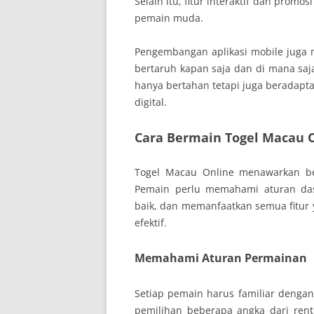
Selain itu, fitur interaktif dan prom
pemain muda.
Pengembangan aplikasi mobile juga
bertaruh kapan saja dan di mana saj
hanya bertahan tetapi juga beradapt
digital.
Cara Bermain Togel Macau 
Togel Macau Online menawarkan ber
Pemain perlu memahami aturan das
baik, dan memanfaatkan semua fitur 
efektif.
Memahami Aturan Permainan
Setiap pemain harus familiar dengan
pemilihan beberapa angka dari renta