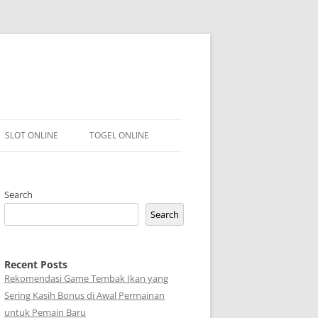
SLOT ONLINE
TOGEL ONLINE
Search
Search
Recent Posts
Rekomendasi Game Tembak Ikan yang
Sering Kasih Bonus di Awal Permainan
untuk Pemain Baru