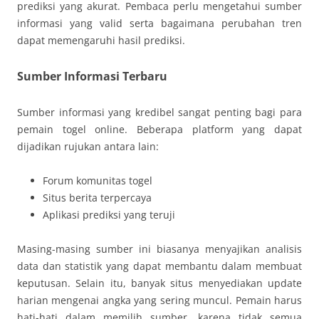
prediksi yang akurat. Pembaca perlu mengetahui sumber
informasi yang valid serta bagaimana perubahan tren
dapat memengaruhi hasil prediksi.
Sumber Informasi Terbaru
Sumber informasi yang kredibel sangat penting bagi para
pemain togel online. Beberapa platform yang dapat
dijadikan rujukan antara lain:
Forum komunitas togel
Situs berita terpercaya
Aplikasi prediksi yang teruji
Masing-masing sumber ini biasanya menyajikan analisis
data dan statistik yang dapat membantu dalam membuat
keputusan. Selain itu, banyak situs menyediakan update
harian mengenai angka yang sering muncul. Pemain harus
hati-hati dalam memilih sumber, karena tidak semua