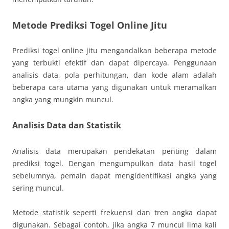
Metode Prediksi Togel Online Jitu
Prediksi togel online jitu mengandalkan beberapa metode
yang terbukti efektif dan dapat dipercaya. Penggunaan
analisis data, pola perhitungan, dan kode alam adalah
beberapa cara utama yang digunakan untuk meramalkan
angka yang mungkin muncul.
Analisis Data dan Statistik
Analisis data merupakan pendekatan penting dalam
prediksi togel. Dengan mengumpulkan data hasil togel
sebelumnya, pemain dapat mengidentifikasi angka yang
sering muncul.
Metode statistik seperti frekuensi dan tren angka dapat
digunakan. Sebagai contoh, jika angka 7 muncul lima kali