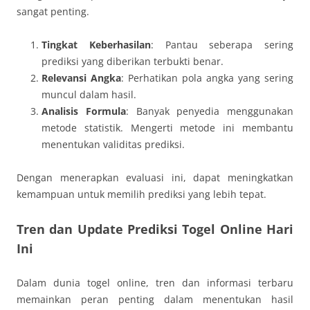
sangat penting.
Tingkat Keberhasilan
: Pantau seberapa sering
prediksi yang diberikan terbukti benar.
Relevansi Angka
: Perhatikan pola angka yang sering
muncul dalam hasil.
Analisis Formula
: Banyak penyedia menggunakan
metode statistik. Mengerti metode ini membantu
menentukan validitas prediksi.
Dengan menerapkan evaluasi ini, dapat meningkatkan
kemampuan untuk memilih prediksi yang lebih tepat.
Tren dan Update Prediksi Togel Online Hari
Ini
Dalam dunia togel online, tren dan informasi terbaru
memainkan peran penting dalam menentukan hasil