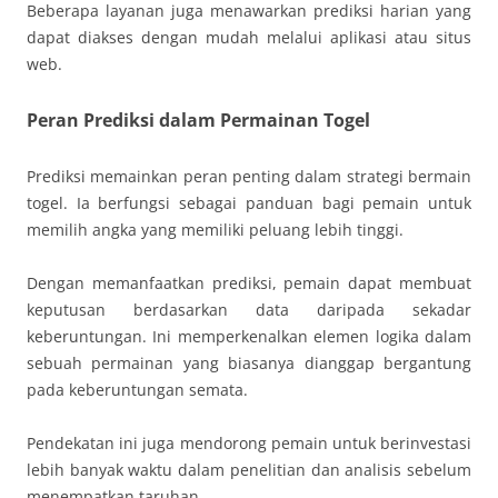
Beberapa layanan juga menawarkan prediksi harian yang
dapat diakses dengan mudah melalui aplikasi atau situs
web.
Peran Prediksi dalam Permainan Togel
Prediksi memainkan peran penting dalam strategi bermain
togel. Ia berfungsi sebagai panduan bagi pemain untuk
memilih angka yang memiliki peluang lebih tinggi.
Dengan memanfaatkan prediksi, pemain dapat membuat
keputusan berdasarkan data daripada sekadar
keberuntungan. Ini memperkenalkan elemen logika dalam
sebuah permainan yang biasanya dianggap bergantung
pada keberuntungan semata.
Pendekatan ini juga mendorong pemain untuk berinvestasi
lebih banyak waktu dalam penelitian dan analisis sebelum
menempatkan taruhan.