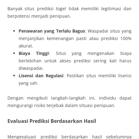
Banyak situs prediksi togel tidak memiliki legitimasi dan
berpotensi menjadi penipuan.
Penawaran yang Terlalu Bagus
: Waspadai situs yang
menjanjikan kemenangan pasti atau prediksi 100%
akurat.
Biaya Tinggi
: Situs yang mengenakan biaya
berlebihan untuk akses prediksi sering kali harus
diwaspadai.
Lisensi dan Regulasi
: Pastikan situs memiliki lisensi
yang sah.
Dengan mengikuti langkah-langkah ini, individu dapat
mengurangi risiko terjebak dalam situasi penipuan.
Evaluasi Prediksi Berdasarkan Hasil
Mengevaluasi prediksi berdasarkan hasil sebelumnya