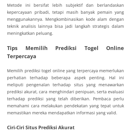
Metode ini bersifat lebih subjektif dan berlandaskan
kepercayaan pribadi, tetapi masih banyak pemain yang
menggunakannya. Mengkombinasikan kode alam dengan
teknik analisis lainnya bisa jadi langkah strategis dalam
meningkatkan peluang.
Tips Memilih Prediksi Togel Online
Terpercaya
Memilih prediksi togel online yang terpercaya memerlukan
perhatian terhadap beberapa aspek penting. Hal ini
meliputi pengenalan terhadap situs yang menawarkan
prediksi akurat, cara menghindari penipuan, serta evaluasi
terhadap prediksi yang telah diberikan. Pembaca perlu
memahami cara melakukan pendekatan yang tepat untuk
memastikan mereka mendapatkan informasi yang valid.
Ciri-Ciri Situs Prediksi Akurat