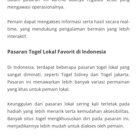
mengawasi operasionalnya.
Pemain dapat mengakses informasi serta hasil secara real-
time, yang mendukung pengalaman bermain yang lebih
interaktif.
Pasaran Togel Lokal Favorit di Indonesia
Di Indonesia, terdapat beberapa pasaran togel lokal yang
sangat diminati, seperti Togel Sidney dan Togel Jakarta.
Pasaran ini menawarkan lebih banyak variasi permainan
yang khas untuk pemain lokal.
Keunggulan dari pasaran lokal sering kali terletak pada
hadiah yang lebih menarik serta kemudahan aksesibilitas.
Banyak situs togel mengkhususkan diri pada pasaran ini,
menjadikannya lebih mudah untuk diakses oleh pemain.