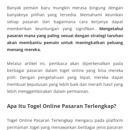
Banyak pemain baru mungkin merasa bingung dengan
banyaknya pilihan yang tersedia. Memahami keunikan
setiap pasaran dan bagaimana cara kerjanya dapat
memberikan keuntungan yang signifikan.
Mengetahui
pasaran mana yang paling sesuai dengan strategi taruhan
akan membantu pemain untuk meningkatkan peluang
menang mereka.
Melalui artikel ini, pembaca akan diperkenalkan pada
berbagai pasaran dalam togel online yang bisa mereka
pilih. Dengan pengetahuan yang tepat, mereka dapat
membuat keputusan yang lebih baik dan meraih hasil yang
lebih menggembirakan dalam permainan.
Apa Itu Togel Online Pasaran Terlengkap?
Togel Online Pasaran Terlengkap mengacu pada platform
permainan togel yang menawarkan berbagai jenis pasaran