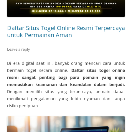
Daftar Situs Togel Online Resmi Terpercaya
untuk Permainan Aman
Leave a reply
Di era digital saat ini, banyak orang mencari cara untuk
bermain togel secara online.
Daftar situs togel online
resmi sangat penting bagi para pemain yang ingin
memastikan keamanan dan keandalan dalam berjudi.
Dengan memilih situs yang terpercaya, pemain dapat
menikmati pengalaman yang lebih nyaman dan tanpa
risiko penipuan.