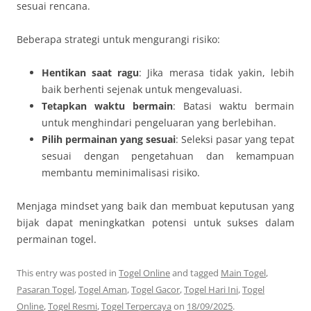
sesuai rencana.
Beberapa strategi untuk mengurangi risiko:
Hentikan saat ragu
: Jika merasa tidak yakin, lebih
baik berhenti sejenak untuk mengevaluasi.
Tetapkan waktu bermain
: Batasi waktu bermain
untuk menghindari pengeluaran yang berlebihan.
Pilih permainan yang sesuai
: Seleksi pasar yang tepat
sesuai dengan pengetahuan dan kemampuan
membantu meminimalisasi risiko.
Menjaga mindset yang baik dan membuat keputusan yang
bijak dapat meningkatkan potensi untuk sukses dalam
permainan togel.
This entry was posted in
Togel Online
and tagged
Main Togel
,
Pasaran Togel
,
Togel Aman
,
Togel Gacor
,
Togel Hari Ini
,
Togel
Online
,
Togel Resmi
,
Togel Terpercaya
on
18/09/2025
.