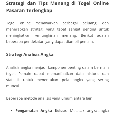
Strategi dan Tips Menang di Togel Online
Pasaran Terlengkap
Togel online menawarkan berbagai peluang, dan
menerapkan strategi yang tepat sangat penting untuk
meningkatkan kemungkinan menang. Berikut adalah
beberapa pendekatan yang dapat diambil pemain.
Strategi Analisis Angka
Analisis angka menjadi komponen penting dalam bermain
togel. Pemain dapat memanfaatkan data historis dan
statistik untuk menentukan pola angka yang sering
muncul.
Beberapa metode analisis yang umum antara lain:
Pengamatan Angka Keluar
: Melacak angka-angka