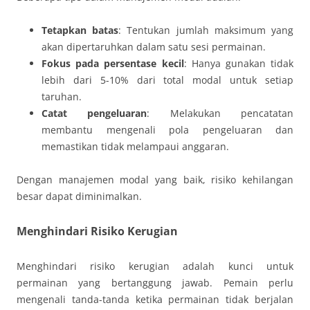
Tetapkan batas
: Tentukan jumlah maksimum yang
akan dipertaruhkan dalam satu sesi permainan.
Fokus pada persentase kecil
: Hanya gunakan tidak
lebih dari 5-10% dari total modal untuk setiap
taruhan.
Catat pengeluaran
: Melakukan pencatatan
membantu mengenali pola pengeluaran dan
memastikan tidak melampaui anggaran.
Dengan manajemen modal yang baik, risiko kehilangan
besar dapat diminimalkan.
Menghindari Risiko Kerugian
Menghindari risiko kerugian adalah kunci untuk
permainan yang bertanggung jawab. Pemain perlu
mengenali tanda-tanda ketika permainan tidak berjalan