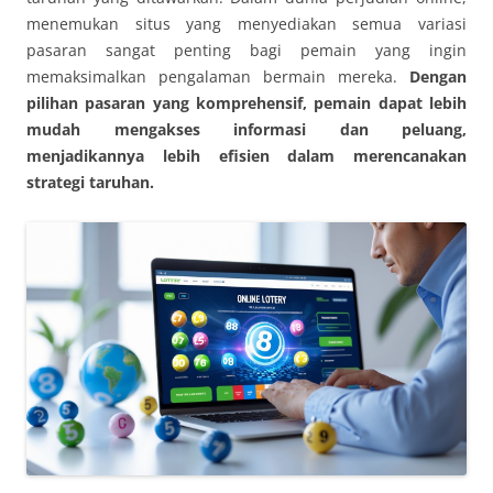
menemukan situs yang menyediakan semua variasi
pasaran sangat penting bagi pemain yang ingin
memaksimalkan pengalaman bermain mereka.
Dengan
pilihan pasaran yang komprehensif, pemain dapat lebih
mudah mengakses informasi dan peluang,
menjadikannya lebih efisien dalam merencanakan
strategi taruhan.