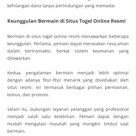
kehilangan dana tanpa perlindungan yang memadai.
Keunggulan Bermain di Situs Togel Online Resmi
Bermain di situs togel online resmi menawarkan beberapa
keunggulan. Pertama, pemain dapat merasakan rasa aman
dalam bertransaksi, berkat sistem keamanan yang
ditawarkan.
Kedua, pengalaman bermain menjadi lebih optimal
dengan adanya fitur-fitur menarik yang disediakan oleh
situs resmi. Ini termasuk berbagai pilihan permainan,
bonus, dan promosi.
Selain itu, dukungan layanan pelanggan yang profesional
menjadi salah satu kelebihan. Pemain dapat dengan
mudah mengatasi masalah yang mungkin timbul saat
bermain.