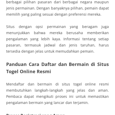
berbagai pilihan pasaran dari berbagai negara maupun
jenis permainan. Dengan banyaknya pilihan, pemain dapat
memilih yang paling sesuai dengan preferensi mereka.
Situs dengan opsi permainan yang beragam juga
menunjukkan bahwa mereka berusaha memberikan
pengalaman yang lebih kaya. Informasi tentang setiap
pasaran, termasuk jadwal dan jenis taruhan, harus
tersedia dengan jelas untuk memudahkan pemain.
Panduan Cara Daftar dan Bermain di Situs
Togel Online Resmi
Mendaftar dan bermain di situs togel online resmi
membutuhkan langkah-langkah yang jelas dan aman.
Pembaca dapat mengikuti proses ini untuk memastikan
pengalaman bermain yang lancar dan terjamin.