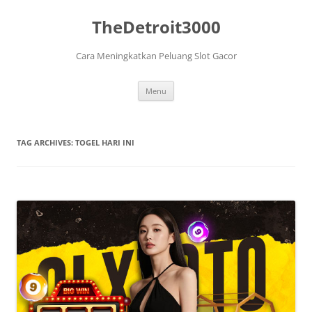
TheDetroit3000
Cara Meningkatkan Peluang Slot Gacor
Skip
Menu
to
content
TAG ARCHIVES:
TOGEL HARI INI