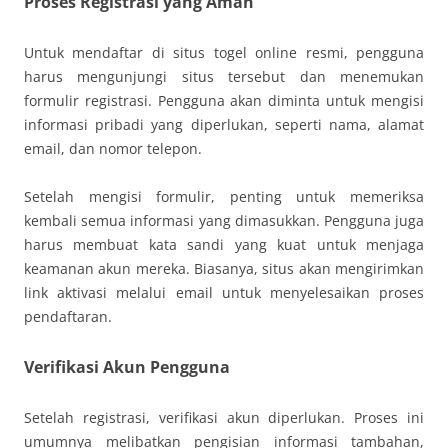
Proses Registrasi yang Aman
Untuk mendaftar di situs togel online resmi, pengguna
harus mengunjungi situs tersebut dan menemukan
formulir registrasi. Pengguna akan diminta untuk mengisi
informasi pribadi yang diperlukan, seperti nama, alamat
email, dan nomor telepon.
Setelah mengisi formulir, penting untuk memeriksa
kembali semua informasi yang dimasukkan. Pengguna juga
harus membuat kata sandi yang kuat untuk menjaga
keamanan akun mereka. Biasanya, situs akan mengirimkan
link aktivasi melalui email untuk menyelesaikan proses
pendaftaran.
Verifikasi Akun Pengguna
Setelah registrasi, verifikasi akun diperlukan. Proses ini
umumnya melibatkan pengisian informasi tambahan,