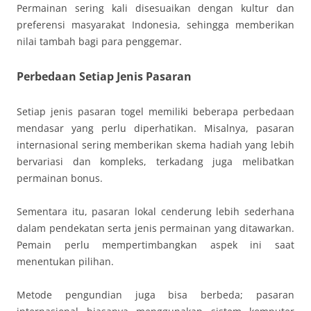
Permainan sering kali disesuaikan dengan kultur dan
preferensi masyarakat Indonesia, sehingga memberikan
nilai tambah bagi para penggemar.
Perbedaan Setiap Jenis Pasaran
Setiap jenis pasaran togel memiliki beberapa perbedaan
mendasar yang perlu diperhatikan. Misalnya, pasaran
internasional sering memberikan skema hadiah yang lebih
bervariasi dan kompleks, terkadang juga melibatkan
permainan bonus.
Sementara itu, pasaran lokal cenderung lebih sederhana
dalam pendekatan serta jenis permainan yang ditawarkan.
Pemain perlu mempertimbangkan aspek ini saat
menentukan pilihan.
Metode pengundian juga bisa berbeda; pasaran