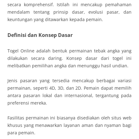
secara komprehensif. Istilah ini mencakup pemahaman
mendalam tentang prinsip dasar, evolusi pasar, dan
keuntungan yang ditawarkan kepada pemain.
Definisi dan Konsep Dasar
Togel Online adalah bentuk permainan tebak angka yang
dilakukan secara daring. Konsep dasar dari togel ini
melibatkan pemilihan angka dan menunggu hasil undian.
Jenis pasaran yang tersedia mencakup berbagai variasi
permainan, seperti 4D, 3D, dan 2D. Pemain dapat memilih
antara pasaran lokal dan internasional, tergantung pada
preferensi mereka.
Fasilitas permainan ini biasanya disediakan oleh situs web
khusus yang menawarkan layanan aman dan nyaman bagi
para pemain.