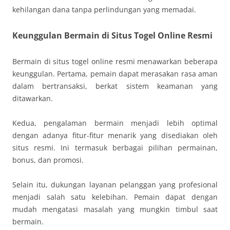
kehilangan dana tanpa perlindungan yang memadai.
Keunggulan Bermain di Situs Togel Online Resmi
Bermain di situs togel online resmi menawarkan beberapa
keunggulan. Pertama, pemain dapat merasakan rasa aman
dalam bertransaksi, berkat sistem keamanan yang
ditawarkan.
Kedua, pengalaman bermain menjadi lebih optimal
dengan adanya fitur-fitur menarik yang disediakan oleh
situs resmi. Ini termasuk berbagai pilihan permainan,
bonus, dan promosi.
Selain itu, dukungan layanan pelanggan yang profesional
menjadi salah satu kelebihan. Pemain dapat dengan
mudah mengatasi masalah yang mungkin timbul saat
bermain.