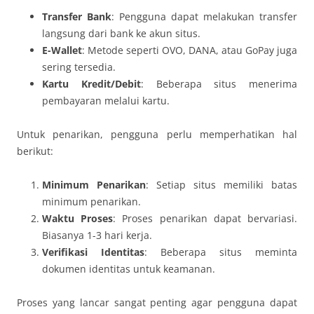
Transfer Bank
: Pengguna dapat melakukan transfer
langsung dari bank ke akun situs.
E-Wallet
: Metode seperti OVO, DANA, atau GoPay juga
sering tersedia.
Kartu Kredit/Debit
: Beberapa situs menerima
pembayaran melalui kartu.
Untuk penarikan, pengguna perlu memperhatikan hal
berikut:
Minimum Penarikan
: Setiap situs memiliki batas
minimum penarikan.
Waktu Proses
: Proses penarikan dapat bervariasi.
Biasanya 1-3 hari kerja.
Verifikasi Identitas
: Beberapa situs meminta
dokumen identitas untuk keamanan.
Proses yang lancar sangat penting agar pengguna dapat