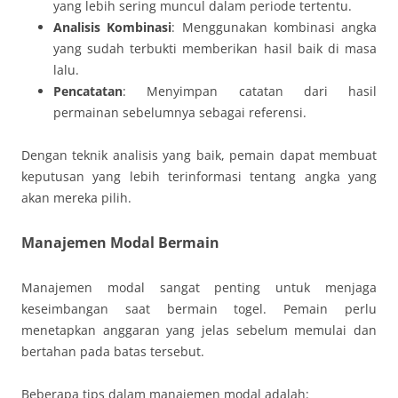
yang lebih sering muncul dalam periode tertentu.
Analisis Kombinasi
: Menggunakan kombinasi angka
yang sudah terbukti memberikan hasil baik di masa
lalu.
Pencatatan
: Menyimpan catatan dari hasil
permainan sebelumnya sebagai referensi.
Dengan teknik analisis yang baik, pemain dapat membuat
keputusan yang lebih terinformasi tentang angka yang
akan mereka pilih.
Manajemen Modal Bermain
Manajemen modal sangat penting untuk menjaga
keseimbangan saat bermain togel. Pemain perlu
menetapkan anggaran yang jelas sebelum memulai dan
bertahan pada batas tersebut.
Beberapa tips dalam manajemen modal adalah: