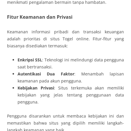
menikmati pengalaman bermain tanpa hambatan.
Fitur Keamanan dan Privasi
Keamanan informasi pribadi dan transaksi keuangan
adalah prioritas di situs Togel online. Fitur-fitur yang
biasanya disediakan termasuk:
Enkripsi SSL
: Teknologi ini melindungi data pengguna
saat bertransaksi.
Autentikasi Dua Faktor
: Menambah lapisan
keamanan pada akun pengguna.
Kebijakan Privasi
: Situs terkemuka akan memiliki
kebijakan yang jelas tentang penggunaan data
pengguna.
Pengguna disarankan untuk membaca kebijakan ini dan
memastikan bahwa situs yang dipilih memiliki langkah-
langkah keamanan yang baik.