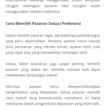
internasional biasanya menggunakan sistem komputer
canggih, sedangkan pasaran lokal mungkin masih
menggunakan metode tradisional.
Cara Memilih Pasaran Sesuai Preferensi
Dalam memilih pasaran togel, ada beberapa pertimbangan
yang perlu diperhatikan. Pertama, pemain harus menilai
jenis permainan yang mereka minati, apakah lebih suka
yang cepat atau yang menawarkan tantangan lebih.
Kedua, faktor keamanan juga sangat penting. Memilih
pasaran yang diakui dan memiliki reputasi baik dapat
memberikan ketenangan pikiran.
Akhirnya, pemain harus mempertimbangkan
pengembalian yang ditawarkan. Setiap pasaran memiliki
rasio hadiah yang berbeda-beda; memahami ini dapat
membantu dalam pengambilan keputusan yang lebih baik.