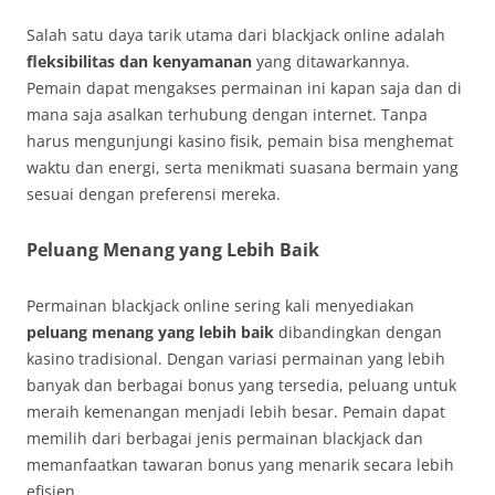
Salah satu daya tarik utama dari blackjack online adalah
fleksibilitas dan kenyamanan
yang ditawarkannya.
Pemain dapat mengakses permainan ini kapan saja dan di
mana saja asalkan terhubung dengan internet. Tanpa
harus mengunjungi kasino fisik, pemain bisa menghemat
waktu dan energi, serta menikmati suasana bermain yang
sesuai dengan preferensi mereka.
Peluang Menang yang Lebih Baik
Permainan blackjack online sering kali menyediakan
peluang menang yang lebih baik
dibandingkan dengan
kasino tradisional. Dengan variasi permainan yang lebih
banyak dan berbagai bonus yang tersedia, peluang untuk
meraih kemenangan menjadi lebih besar. Pemain dapat
memilih dari berbagai jenis permainan blackjack dan
memanfaatkan tawaran bonus yang menarik secara lebih
efisien.