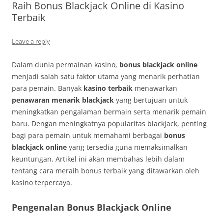
Raih Bonus Blackjack Online di Kasino
Terbaik
Leave a reply
Dalam dunia permainan kasino,
bonus blackjack online
menjadi salah satu faktor utama yang menarik perhatian
para pemain. Banyak
kasino terbaik
menawarkan
penawaran menarik blackjack
yang bertujuan untuk
meningkatkan pengalaman bermain serta menarik pemain
baru. Dengan meningkatnya popularitas blackjack, penting
bagi para pemain untuk memahami berbagai
bonus
blackjack online
yang tersedia guna memaksimalkan
keuntungan. Artikel ini akan membahas lebih dalam
tentang cara meraih bonus terbaik yang ditawarkan oleh
kasino terpercaya.
Pengenalan Bonus Blackjack Online