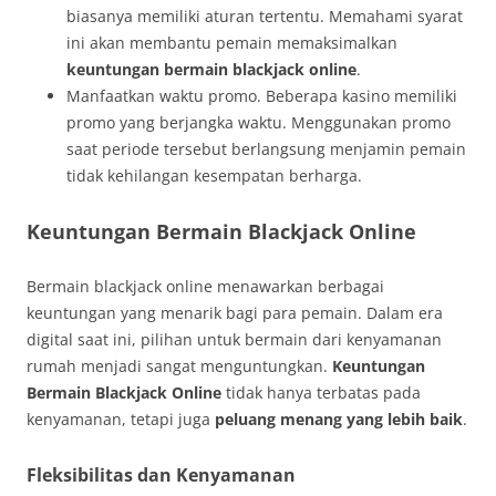
biasanya memiliki aturan tertentu. Memahami syarat
ini akan membantu pemain memaksimalkan
keuntungan bermain blackjack online
.
Manfaatkan waktu promo. Beberapa kasino memiliki
promo yang berjangka waktu. Menggunakan promo
saat periode tersebut berlangsung menjamin pemain
tidak kehilangan kesempatan berharga.
Keuntungan Bermain Blackjack Online
Bermain blackjack online menawarkan berbagai
keuntungan yang menarik bagi para pemain. Dalam era
digital saat ini, pilihan untuk bermain dari kenyamanan
rumah menjadi sangat menguntungkan.
Keuntungan
Bermain Blackjack Online
tidak hanya terbatas pada
kenyamanan, tetapi juga
peluang menang yang lebih baik
.
Fleksibilitas dan Kenyamanan