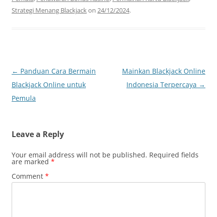
Strategi Menang Blackjack
on
24/12/2024
.
Post
←
Panduan Cara Bermain
Mainkan Blackjack Online
navigation
Blackjack Online untuk
Indonesia Terpercaya
→
Pemula
Leave a Reply
Your email address will not be published.
Required fields
are marked
*
Comment
*