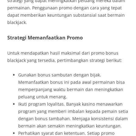
strategi yang dapat meningkatkan peluang mereka dalam
permainan. Penggunaan promo dengan cara yang tepat
dapat memberikan keuntungan substansial saat bermain
blackjack.
Strategi Memanfaatkan Promo
Untuk mendapatkan hasil maksimal dari promo bonus
blackjack yang tersedia, pertimbangkan strategi berikut:
Gunakan bonus sambutan dengan bijak.
Memanfaatkan bonus ini pada awal permainan bisa
memperpanjang waktu bermain dan meningkatkan
peluang untuk menang.
Ikuti program loyalitas. Banyak kasino menawarkan
program yang memberi imbalan kepada pemain setia
dengan bonus tambahan. Menjaga konsistensi dalam
bermain akan semakin meningkatkan keuntungan.
Perhatikan syarat dan ketentuan. Setiap promo