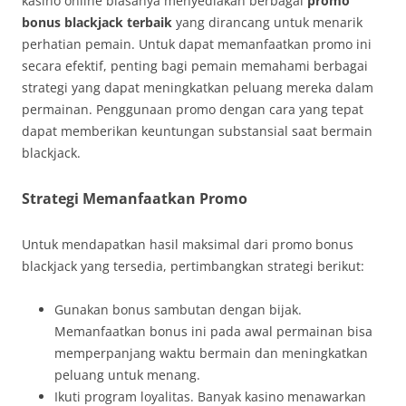
kasino online biasanya menyediakan berbagai
promo
bonus blackjack terbaik
yang dirancang untuk menarik
perhatian pemain. Untuk dapat memanfaatkan promo ini
secara efektif, penting bagi pemain memahami berbagai
strategi yang dapat meningkatkan peluang mereka dalam
permainan. Penggunaan promo dengan cara yang tepat
dapat memberikan keuntungan substansial saat bermain
blackjack.
Strategi Memanfaatkan Promo
Untuk mendapatkan hasil maksimal dari promo bonus
blackjack yang tersedia, pertimbangkan strategi berikut:
Gunakan bonus sambutan dengan bijak.
Memanfaatkan bonus ini pada awal permainan bisa
memperpanjang waktu bermain dan meningkatkan
peluang untuk menang.
Ikuti program loyalitas. Banyak kasino menawarkan