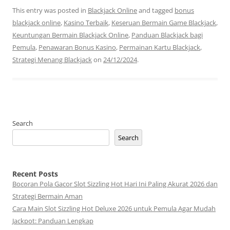
This entry was posted in
Blackjack Online
and tagged
bonus
blackjack online
,
Kasino Terbaik
,
Keseruan Bermain Game Blackjack
,
Keuntungan Bermain Blackjack Online
,
Panduan Blackjack bagi
Pemula
,
Penawaran Bonus Kasino
,
Permainan Kartu Blackjack
,
Strategi Menang Blackjack
on
24/12/2024
.
Search
Search
Recent Posts
Bocoran Pola Gacor Slot Sizzling Hot Hari Ini Paling Akurat 2026 dan
Strategi Bermain Aman
Cara Main Slot Sizzling Hot Deluxe 2026 untuk Pemula Agar Mudah
Jackpot: Panduan Lengkap