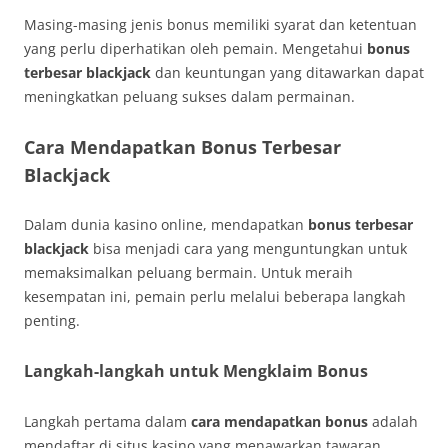
Masing-masing jenis bonus memiliki syarat dan ketentuan
yang perlu diperhatikan oleh pemain. Mengetahui
bonus
terbesar blackjack
dan keuntungan yang ditawarkan dapat
meningkatkan peluang sukses dalam permainan.
Cara Mendapatkan Bonus Terbesar
Blackjack
Dalam dunia kasino online, mendapatkan
bonus terbesar
blackjack
bisa menjadi cara yang menguntungkan untuk
memaksimalkan peluang bermain. Untuk meraih
kesempatan ini, pemain perlu melalui beberapa langkah
penting.
Langkah-langkah untuk Mengklaim Bonus
Langkah pertama dalam
cara mendapatkan bonus
adalah
mendaftar di situs kasino yang menawarkan tawaran