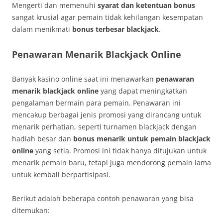
Mengerti dan memenuhi
syarat dan ketentuan bonus
sangat krusial agar pemain tidak kehilangan kesempatan
dalam menikmati
bonus terbesar blackjack
.
Penawaran Menarik Blackjack Online
Banyak kasino online saat ini menawarkan
penawaran
menarik blackjack online
yang dapat meningkatkan
pengalaman bermain para pemain. Penawaran ini
mencakup berbagai jenis promosi yang dirancang untuk
menarik perhatian, seperti turnamen blackjack dengan
hadiah besar dan
bonus menarik untuk pemain blackjack
online
yang setia. Promosi ini tidak hanya ditujukan untuk
menarik pemain baru, tetapi juga mendorong pemain lama
untuk kembali berpartisipasi.
Berikut adalah beberapa contoh penawaran yang bisa
ditemukan: