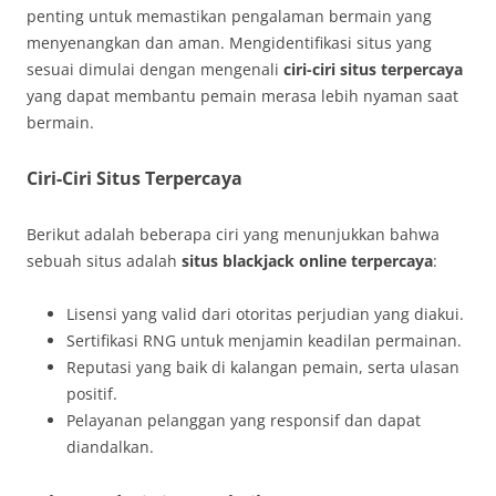
penting untuk memastikan pengalaman bermain yang
menyenangkan dan aman. Mengidentifikasi situs yang
sesuai dimulai dengan mengenali
ciri-ciri situs terpercaya
yang dapat membantu pemain merasa lebih nyaman saat
bermain.
Ciri-Ciri Situs Terpercaya
Berikut adalah beberapa ciri yang menunjukkan bahwa
sebuah situs adalah
situs blackjack online terpercaya
:
Lisensi yang valid dari otoritas perjudian yang diakui.
Sertifikasi RNG untuk menjamin keadilan permainan.
Reputasi yang baik di kalangan pemain, serta ulasan
positif.
Pelayanan pelanggan yang responsif dan dapat
diandalkan.