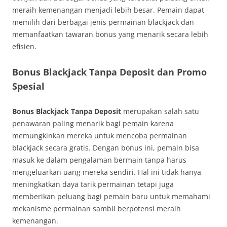
meraih kemenangan menjadi lebih besar. Pemain dapat
memilih dari berbagai jenis permainan blackjack dan
memanfaatkan tawaran bonus yang menarik secara lebih
efisien.
Bonus Blackjack Tanpa Deposit dan Promo
Spesial
Bonus Blackjack Tanpa Deposit
merupakan salah satu
penawaran paling menarik bagi pemain karena
memungkinkan mereka untuk mencoba permainan
blackjack secara gratis. Dengan bonus ini, pemain bisa
masuk ke dalam pengalaman bermain tanpa harus
mengeluarkan uang mereka sendiri. Hal ini tidak hanya
meningkatkan daya tarik permainan tetapi juga
memberikan peluang bagi pemain baru untuk memahami
mekanisme permainan sambil berpotensi meraih
kemenangan.