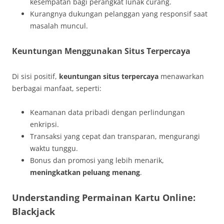
kesempatan bagi perangkat lunak curang.
Kurangnya dukungan pelanggan yang responsif saat
masalah muncul.
Keuntungan Menggunakan Situs Terpercaya
Di sisi positif,
keuntungan situs terpercaya
menawarkan
berbagai manfaat, seperti:
Keamanan data pribadi dengan perlindungan
enkripsi.
Transaksi yang cepat dan transparan, mengurangi
waktu tunggu.
Bonus dan promosi yang lebih menarik,
meningkatkan peluang menang
.
Understanding Permainan Kartu Online:
Blackjack