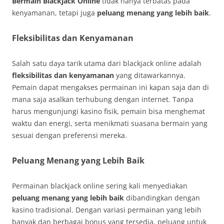
Bermain Blackjack Online
tidak hanya terbatas pada
kenyamanan, tetapi juga
peluang menang yang lebih baik
.
Fleksibilitas dan Kenyamanan
Salah satu daya tarik utama dari blackjack online adalah
fleksibilitas dan kenyamanan
yang ditawarkannya.
Pemain dapat mengakses permainan ini kapan saja dan di
mana saja asalkan terhubung dengan internet. Tanpa
harus mengunjungi kasino fisik, pemain bisa menghemat
waktu dan energi, serta menikmati suasana bermain yang
sesuai dengan preferensi mereka.
Peluang Menang yang Lebih Baik
Permainan blackjack online sering kali menyediakan
peluang menang yang lebih baik
dibandingkan dengan
kasino tradisional. Dengan variasi permainan yang lebih
banyak dan berbagai bonus yang tersedia, peluang untuk