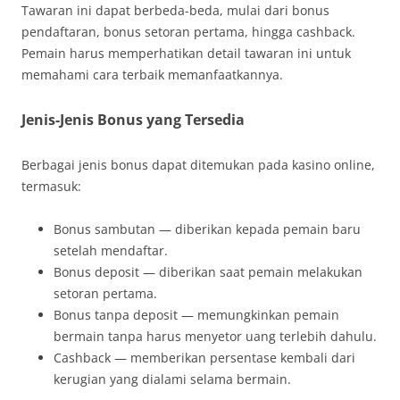
Tawaran ini dapat berbeda-beda, mulai dari bonus
pendaftaran, bonus setoran pertama, hingga cashback.
Pemain harus memperhatikan detail tawaran ini untuk
memahami cara terbaik memanfaatkannya.
Jenis-Jenis Bonus yang Tersedia
Berbagai jenis bonus dapat ditemukan pada kasino online,
termasuk:
Bonus sambutan — diberikan kepada pemain baru
setelah mendaftar.
Bonus deposit — diberikan saat pemain melakukan
setoran pertama.
Bonus tanpa deposit — memungkinkan pemain
bermain tanpa harus menyetor uang terlebih dahulu.
Cashback — memberikan persentase kembali dari
kerugian yang dialami selama bermain.