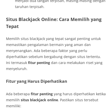
menjadi dua tangan terpisah, masing-masing dengan
taruhan terpisah.
Situs Blackjack Online: Cara Memilih yang
Tepat
Memilih situs blackjack yang tepat sangat penting untuk
memastikan pengalaman bermain yang aman dan
menyenangkan. Ada beberapa faktor yang perlu
diperhatikan sebelum bergabung dengan situs tertentu.
Ini termasuk
fitur penting
dan cara melakukan riset yang
menyeluruh.
Fitur yang Harus Diperhatikan
Ada beberapa
fitur penting
yang harus diperhatikan ketika
memilih
situs blackjack online
. Pastikan situs tersebut
memiliki: