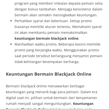
program yang memberi imbalan kepada pemain setia
dengan bonus tambahan. Menjaga konsistensi dalam
bermain akan semakin meningkatkan keuntungan.
Perhatikan syarat dan ketentuan. Setiap promo
biasanya memiliki aturan tertentu. Memahami syarat
ini akan membantu pemain memaksimalkan
keuntungan bermain blackjack online
.
Manfaatkan waktu promo. Beberapa kasino memiliki
promo yang berjangka waktu. Menggunakan promo
saat periode tersebut berlangsung menjamin pemain
tidak kehilangan kesempatan berharga.
Keuntungan Bermain Blackjack Online
Bermain blackjack online menawarkan berbagai
keuntungan yang menarik bagi para pemain. Dalam era
digital saat ini, pilihan untuk bermain dari kenyamanan
rumah menjadi sangat menguntungkan.
Keuntungan