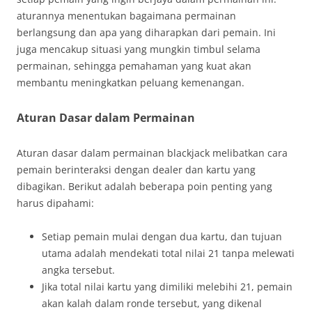
aturannya menentukan bagaimana permainan
berlangsung dan apa yang diharapkan dari pemain. Ini
juga mencakup situasi yang mungkin timbul selama
permainan, sehingga pemahaman yang kuat akan
membantu meningkatkan peluang kemenangan.
Aturan Dasar dalam Permainan
Aturan dasar dalam permainan blackjack melibatkan cara
pemain berinteraksi dengan dealer dan kartu yang
dibagikan. Berikut adalah beberapa poin penting yang
harus dipahami:
Setiap pemain mulai dengan dua kartu, dan tujuan
utama adalah mendekati total nilai 21 tanpa melewati
angka tersebut.
Jika total nilai kartu yang dimiliki melebihi 21, pemain
akan kalah dalam ronde tersebut, yang dikenal