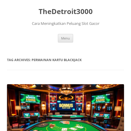
TheDetroit3000
Cara Meningkatkan Peluang Slot Gacor
Skip
Menu
to
content
TAG ARCHIVES:
PERMAINAN KARTU BLACKJACK