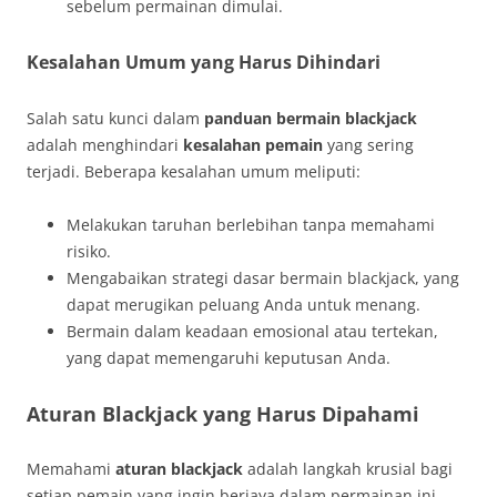
sebelum permainan dimulai.
Kesalahan Umum yang Harus Dihindari
Salah satu kunci dalam
panduan bermain blackjack
adalah menghindari
kesalahan pemain
yang sering
terjadi. Beberapa kesalahan umum meliputi:
Melakukan taruhan berlebihan tanpa memahami
risiko.
Mengabaikan strategi dasar bermain blackjack, yang
dapat merugikan peluang Anda untuk menang.
Bermain dalam keadaan emosional atau tertekan,
yang dapat memengaruhi keputusan Anda.
Aturan Blackjack yang Harus Dipahami
Memahami
aturan blackjack
adalah langkah krusial bagi
setiap pemain yang ingin berjaya dalam permainan ini.