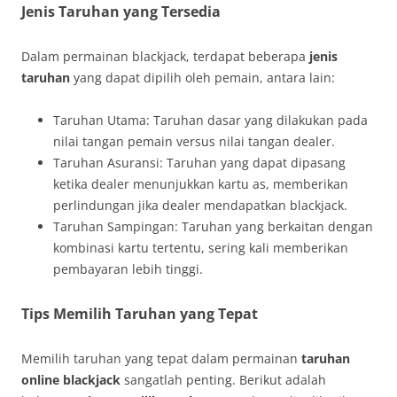
Jenis Taruhan yang Tersedia
Dalam permainan blackjack, terdapat beberapa
jenis
taruhan
yang dapat dipilih oleh pemain, antara lain:
Taruhan Utama: Taruhan dasar yang dilakukan pada
nilai tangan pemain versus nilai tangan dealer.
Taruhan Asuransi: Taruhan yang dapat dipasang
ketika dealer menunjukkan kartu as, memberikan
perlindungan jika dealer mendapatkan blackjack.
Taruhan Sampingan: Taruhan yang berkaitan dengan
kombinasi kartu tertentu, sering kali memberikan
pembayaran lebih tinggi.
Tips Memilih Taruhan yang Tepat
Memilih taruhan yang tepat dalam permainan
taruhan
online blackjack
sangatlah penting. Berikut adalah