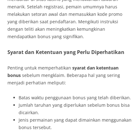
menarik. Setelah registrasi, pemain umumnya harus
melakukan setoran awal dan memasukkan kode promo
yang diberikan saat pendaftaran. Mengikuti instruksi
dengan teliti akan meningkatkan kemungkinan
mendapatkan bonus yang signifikan.
Syarat dan Ketentuan yang Perlu Diperhatikan
Penting untuk memperhatikan
syarat dan ketentuan
bonus
sebelum mengklaim. Beberapa hal yang sering
menjadi perhatian meliputi:
Batas waktu penggunaan bonus yang telah diberikan.
Jumlah taruhan yang diperlukan sebelum bonus bisa
dicairkan.
Jenis permainan yang dapat dimainkan menggunakan
bonus tersebut.