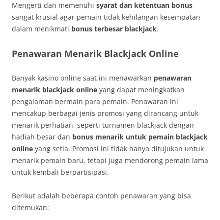
Mengerti dan memenuhi
syarat dan ketentuan bonus
sangat krusial agar pemain tidak kehilangan kesempatan
dalam menikmati
bonus terbesar blackjack
.
Penawaran Menarik Blackjack Online
Banyak kasino online saat ini menawarkan
penawaran
menarik blackjack online
yang dapat meningkatkan
pengalaman bermain para pemain. Penawaran ini
mencakup berbagai jenis promosi yang dirancang untuk
menarik perhatian, seperti turnamen blackjack dengan
hadiah besar dan
bonus menarik untuk pemain blackjack
online
yang setia. Promosi ini tidak hanya ditujukan untuk
menarik pemain baru, tetapi juga mendorong pemain lama
untuk kembali berpartisipasi.
Berikut adalah beberapa contoh penawaran yang bisa
ditemukan: