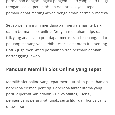
permainan dengan tingkat pengembalian yang lebih tinggi.
Dengan sedikit pengetahuan dan praktik yang tepat,
pemain dapat meningkatkan pengalaman bermain mereka.
Setiap pemain ingin mendapatkan pengalaman terbaik
dalam bermain slot online. Dengan memahami tips dan
trik yang ada, siapa pun dapat merasakan kesenangan dan
peluang menang yang lebih besar. Sementara itu, penting
untuk juga menikmati permainan dan bermain dengan
bertanggung jawab.
Panduan Memilih Slot Online yang Tepat
Memilih slot online yang tepat membutuhkan pemahaman
beberapa elemen penting. Beberapa faktor utama yang
perlu diperhatikan adalah RTP, volatilitas, lisensi,
pengembang perangkat lunak, serta fitur dan bonus yang
ditawarkan.