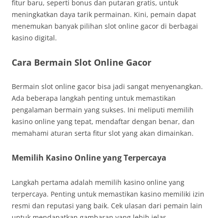
fitur baru, seperti bonus dan putaran gratis, untuk
meningkatkan daya tarik permainan. Kini, pemain dapat
menemukan banyak pilihan slot online gacor di berbagai
kasino digital.
Cara Bermain Slot Online Gacor
Bermain slot online gacor bisa jadi sangat menyenangkan.
Ada beberapa langkah penting untuk memastikan
pengalaman bermain yang sukses. Ini meliputi memilih
kasino online yang tepat, mendaftar dengan benar, dan
memahami aturan serta fitur slot yang akan dimainkan.
Memilih Kasino Online yang Terpercaya
Langkah pertama adalah memilih kasino online yang
terpercaya. Penting untuk memastikan kasino memiliki izin
resmi dan reputasi yang baik. Cek ulasan dari pemain lain
untuk mendapatkan gambaran yang lebih jelas.