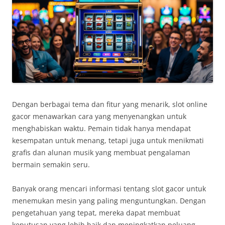
Dengan berbagai tema dan fitur yang menarik, slot online
gacor menawarkan cara yang menyenangkan untuk
menghabiskan waktu. Pemain tidak hanya mendapat
kesempatan untuk menang, tetapi juga untuk menikmati
grafis dan alunan musik yang membuat pengalaman
bermain semakin seru.
Banyak orang mencari informasi tentang slot gacor untuk
menemukan mesin yang paling menguntungkan. Dengan
pengetahuan yang tepat, mereka dapat membuat
keputusan yang lebih baik dan meningkatkan peluang