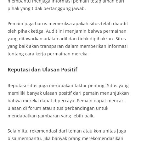
membantu menjaga informasi pemain tetap aman dari
pihak yang tidak bertanggung jawab.
Pemain juga harus memeriksa apakah situs telah diaudit
oleh pihak ketiga. Audit ini menjamin bahwa permainan
yang ditawarkan adalah adil dan tidak dipihakkan. Situs
yang baik akan transparan dalam memberikan informasi
tentang cara kerja permainan mereka.
Reputasi dan Ulasan Positif
Reputasi situs juga merupakan faktor penting. Situs yang
memiliki banyak ulasan positif dari pemain menunjukkan
bahwa mereka dapat dipercaya. Pemain dapat mencari
ulasan di forum atau situs perbandingan untuk
mendapatkan gambaran yang lebih baik.
Selain itu, rekomendasi dari teman atau komunitas juga
bisa membantu. Jika banyak orang merekomendasikan