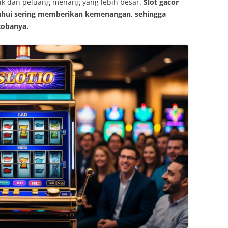
k dan peluang menang yang lebih besar.
Slot gacor
tahui sering memberikan kemenangan, sehingga
obanya.