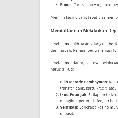
Bonus
: Cari kasino yang membe
Memilih kasino yang tepat bisa mem
Mendaftar dan Melakukan Depo
Setelah memilih kasino, langkah beri
dan mudah. Pemain perlu mengisi fo
Setelah mendaftar, saatnya melakuka
harus diikuti:
Pilih Metode Pembayaran
: Kas
transfer bank, kartu kredit, atau
Ikuti Petunjuk
: Setiap metode m
mengikuti petunjuk dengan hati-
Verifikasi
: Beberapa kasino mun
deposit.