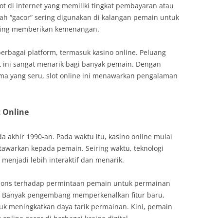
ot di internet yang memiliki tingkat pembayaran atau
tilah “gacor” sering digunakan di kalangan pemain untuk
ering memberikan kemenangan.
berbagai platform, termasuk kasino online. Peluang
 ini sangat menarik bagi banyak pemain. Dengan
ema yang seru, slot online ini menawarkan pengalaman
 Online
a akhir 1990-an. Pada waktu itu, kasino online mulai
itawarkan kepada pemain. Seiring waktu, teknologi
enjadi lebih interaktif dan menarik.
spons terhadap permintaan pemain untuk permainan
. Banyak pengembang memperkenalkan fitur baru,
tuk meningkatkan daya tarik permainan. Kini, pemain