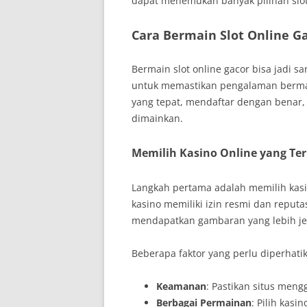
dapat menemukan banyak pilihan slot o
Cara Bermain Slot Online G
Bermain slot online gacor bisa jadi
untuk memastikan pengalaman bermain
yang tepat, mendaftar dengan benar, 
dimainkan.
Memilih Kasino Online yang Te
Langkah pertama adalah memilih kasi
kasino memiliki izin resmi dan reputa
mendapatkan gambaran yang lebih je
Beberapa faktor yang perlu diperhati
Keamanan
: Pastikan situs meng
Berbagai Permainan
: Pilih kas