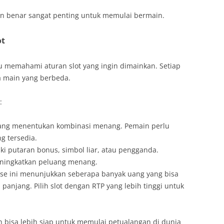
n benar sangat penting untuk memulai bermain.
ot
 memahami aturan slot yang ingin dimainkan. Setiap
ra main yang berbeda.
:
s yang menentukan kombinasi menang. Pemain perlu
g tersedia.
iki putaran bonus, simbol liar, atau pengganda.
meningkatkan peluang menang.
ase ini menunjukkan seberapa banyak uang yang bisa
panjang. Pilih slot dengan RTP yang lebih tinggi untuk
bisa lebih siap untuk memulai petualangan di dunia