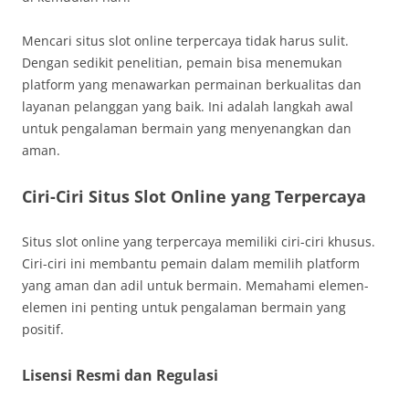
Mencari situs slot online terpercaya tidak harus sulit.
Dengan sedikit penelitian, pemain bisa menemukan
platform yang menawarkan permainan berkualitas dan
layanan pelanggan yang baik. Ini adalah langkah awal
untuk pengalaman bermain yang menyenangkan dan
aman.
Ciri-Ciri Situs Slot Online yang Terpercaya
Situs slot online yang terpercaya memiliki ciri-ciri khusus.
Ciri-ciri ini membantu pemain dalam memilih platform
yang aman dan adil untuk bermain. Memahami elemen-
elemen ini penting untuk pengalaman bermain yang
positif.
Lisensi Resmi dan Regulasi