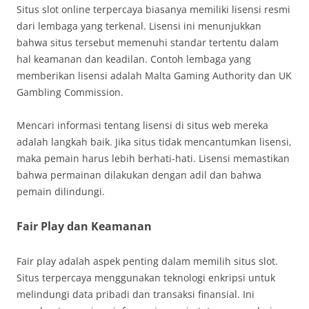
Situs slot online terpercaya biasanya memiliki lisensi resmi
dari lembaga yang terkenal. Lisensi ini menunjukkan
bahwa situs tersebut memenuhi standar tertentu dalam
hal keamanan dan keadilan. Contoh lembaga yang
memberikan lisensi adalah Malta Gaming Authority dan UK
Gambling Commission.
Mencari informasi tentang lisensi di situs web mereka
adalah langkah baik. Jika situs tidak mencantumkan lisensi,
maka pemain harus lebih berhati-hati. Lisensi memastikan
bahwa permainan dilakukan dengan adil dan bahwa
pemain dilindungi.
Fair Play dan Keamanan
Fair play adalah aspek penting dalam memilih situs slot.
Situs terpercaya menggunakan teknologi enkripsi untuk
melindungi data pribadi dan transaksi finansial. Ini