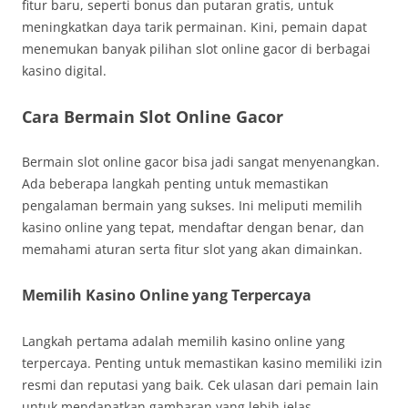
fitur baru, seperti bonus dan putaran gratis, untuk
meningkatkan daya tarik permainan. Kini, pemain dapat
menemukan banyak pilihan slot online gacor di berbagai
kasino digital.
Cara Bermain Slot Online Gacor
Bermain slot online gacor bisa jadi sangat menyenangkan.
Ada beberapa langkah penting untuk memastikan
pengalaman bermain yang sukses. Ini meliputi memilih
kasino online yang tepat, mendaftar dengan benar, dan
memahami aturan serta fitur slot yang akan dimainkan.
Memilih Kasino Online yang Terpercaya
Langkah pertama adalah memilih kasino online yang
terpercaya. Penting untuk memastikan kasino memiliki izin
resmi dan reputasi yang baik. Cek ulasan dari pemain lain
untuk mendapatkan gambaran yang lebih jelas.