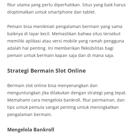
fitur utama yang perlu diperhatikan. Situs yang baik harus
dioptimalkan untuk smartphone dan tablet.
Pemain bisa menikmati pengalaman bermain yang sama
baiknya di layar kecil. Memastikan bahwa situs tersebut
memiliki aplikasi atau versi mobile yang ramah pengguna
adalah hal penting. Ini memberikan fleksibilitas bagi
pemain untuk bermain kapan saja dan di mana saja.
Strategi Bermain Slot Online
Bermain slot online bisa menyenangkan dan
menguntungkan jika dilakukan dengan strategi yang tepat.
Memahami cara mengelola bankroll, fitur permainan, dan
tips untuk pemula sangat penting untuk meningkatkan
pengalaman bermain.
Mengelola Bankroll