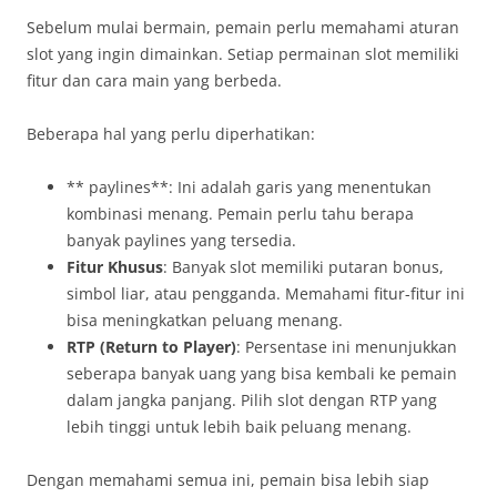
Sebelum mulai bermain, pemain perlu memahami aturan
slot yang ingin dimainkan. Setiap permainan slot memiliki
fitur dan cara main yang berbeda.
Beberapa hal yang perlu diperhatikan:
** paylines**: Ini adalah garis yang menentukan
kombinasi menang. Pemain perlu tahu berapa
banyak paylines yang tersedia.
Fitur Khusus
: Banyak slot memiliki putaran bonus,
simbol liar, atau pengganda. Memahami fitur-fitur ini
bisa meningkatkan peluang menang.
RTP (Return to Player)
: Persentase ini menunjukkan
seberapa banyak uang yang bisa kembali ke pemain
dalam jangka panjang. Pilih slot dengan RTP yang
lebih tinggi untuk lebih baik peluang menang.
Dengan memahami semua ini, pemain bisa lebih siap