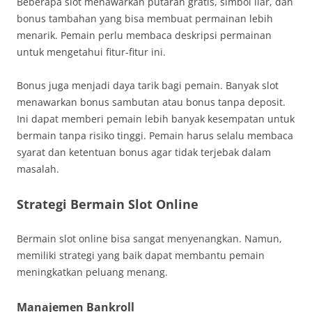
Beberapa slot menawarkan putaran gratis, simbol liar, dan
bonus tambahan yang bisa membuat permainan lebih
menarik. Pemain perlu membaca deskripsi permainan
untuk mengetahui fitur-fitur ini.
Bonus juga menjadi daya tarik bagi pemain. Banyak slot
menawarkan bonus sambutan atau bonus tanpa deposit.
Ini dapat memberi pemain lebih banyak kesempatan untuk
bermain tanpa risiko tinggi. Pemain harus selalu membaca
syarat dan ketentuan bonus agar tidak terjebak dalam
masalah.
Strategi Bermain Slot Online
Bermain slot online bisa sangat menyenangkan. Namun,
memiliki strategi yang baik dapat membantu pemain
meningkatkan peluang menang.
Manajemen Bankroll