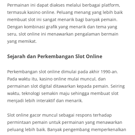
Permainan ini dapat diakses melalui berbagai platform,
termasuk kasino online. Peluang menang yang lebih baik
membuat slot ini sangat menarik bagi banyak pemain.
Dengan kombinasi grafik yang menarik dan tema yang
seru, slot online ini menawarkan pengalaman bermain
yang memikat.
Sejarah dan Perkembangan Slot Online
Perkembangan slot online dimulai pada akhir 1990-an.
Pada waktu itu, kasino online mulai muncul, dan
permainan slot digital ditawarkan kepada pemain. Seiring
waktu, teknologi semakin maju sehingga membuat slot
menjadi lebih interaktif dan menarik.
Slot online gacor muncul sebagai respons terhadap
permintaan pemain untuk permainan yang menawarkan
peluang lebih baik. Banyak pengembang memperkenalkan