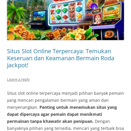
Situs Slot Online Terpercaya: Temukan
Keseruan dan Keamanan Bermain Roda
Jackpot!
Leave a reply
Situs slot online terpercaya menjadi pilihan banyak pemain
yang mencari pengalaman bermain yang aman dan
menyenangkan.
Penting untuk menemukan situs yang
dapat dipercaya agar pemain dapat menikmati
permainan tanpa khawatir akan penipuan.
Dengan
banyaknya pilihan yang tersedia, mencari yang terbaik bisa