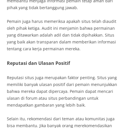
membantu menjaga informasi pemain tetap aman dari
pihak yang tidak bertanggung jawab.
Pemain juga harus memeriksa apakah situs telah diaudit
oleh pihak ketiga. Audit ini menjamin bahwa permainan
yang ditawarkan adalah adil dan tidak dipihakkan. Situs
yang baik akan transparan dalam memberikan informasi
tentang cara kerja permainan mereka.
Reputasi dan Ulasan Positif
Reputasi situs juga merupakan faktor penting. Situs yang
memiliki banyak ulasan positif dari pemain menunjukkan
bahwa mereka dapat dipercaya. Pemain dapat mencari
ulasan di forum atau situs perbandingan untuk
mendapatkan gambaran yang lebih baik.
Selain itu, rekomendasi dari teman atau komunitas juga
bisa membantu. Jika banyak orang merekomendasikan