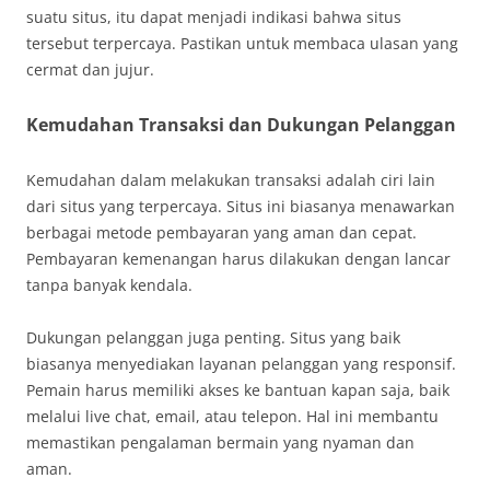
suatu situs, itu dapat menjadi indikasi bahwa situs
tersebut terpercaya. Pastikan untuk membaca ulasan yang
cermat dan jujur.
Kemudahan Transaksi dan Dukungan Pelanggan
Kemudahan dalam melakukan transaksi adalah ciri lain
dari situs yang terpercaya. Situs ini biasanya menawarkan
berbagai metode pembayaran yang aman dan cepat.
Pembayaran kemenangan harus dilakukan dengan lancar
tanpa banyak kendala.
Dukungan pelanggan juga penting. Situs yang baik
biasanya menyediakan layanan pelanggan yang responsif.
Pemain harus memiliki akses ke bantuan kapan saja, baik
melalui live chat, email, atau telepon. Hal ini membantu
memastikan pengalaman bermain yang nyaman dan
aman.