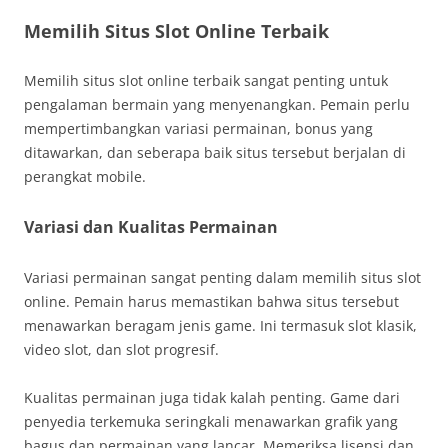
Memilih Situs Slot Online Terbaik
Memilih situs slot online terbaik sangat penting untuk
pengalaman bermain yang menyenangkan. Pemain perlu
mempertimbangkan variasi permainan, bonus yang
ditawarkan, dan seberapa baik situs tersebut berjalan di
perangkat mobile.
Variasi dan Kualitas Permainan
Variasi permainan sangat penting dalam memilih situs slot
online. Pemain harus memastikan bahwa situs tersebut
menawarkan beragam jenis game. Ini termasuk slot klasik,
video slot, dan slot progresif.
Kualitas permainan juga tidak kalah penting. Game dari
penyedia terkemuka seringkali menawarkan grafik yang
bagus dan permainan yang lancar. Memeriksa lisensi dan