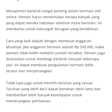
Manajemen bankroll sangat penting dalam bermain slot
online. Pemain harus menentukan berapa banyak uang
yang dapat mereka habiskan sebelum mulai bermain. Ini
membantu untuk mencegah kerugian yang berlebihan.
Cara yang baik adalah dengan membuat anggaran.
Misalnya, jika anggaran bermain adalah Rp 500.000, maka
pemain tidak boleh melebihi jumlah tersebut. Pemain juga
disarankan untuk membagi bankroll menjadi beberapa
sesi. Ini dapat membuat pengalaman bermain lebih
teratur dan menyenangkan.
Tidak lupa juga untuk memilih taruhan yang sesuai.
Taruhan yang lebih kecil dapat bertahan lebih lama dan
memberikan lebih banyak kesempatan untuk
memenangkan permainan.