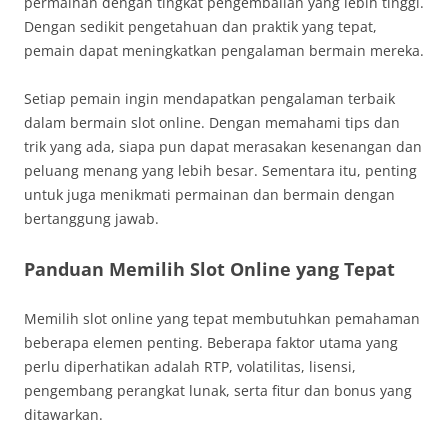
permainan dengan tingkat pengembalian yang lebih tinggi.
Dengan sedikit pengetahuan dan praktik yang tepat,
pemain dapat meningkatkan pengalaman bermain mereka.
Setiap pemain ingin mendapatkan pengalaman terbaik
dalam bermain slot online. Dengan memahami tips dan
trik yang ada, siapa pun dapat merasakan kesenangan dan
peluang menang yang lebih besar. Sementara itu, penting
untuk juga menikmati permainan dan bermain dengan
bertanggung jawab.
Panduan Memilih Slot Online yang Tepat
Memilih slot online yang tepat membutuhkan pemahaman
beberapa elemen penting. Beberapa faktor utama yang
perlu diperhatikan adalah RTP, volatilitas, lisensi,
pengembang perangkat lunak, serta fitur dan bonus yang
ditawarkan.