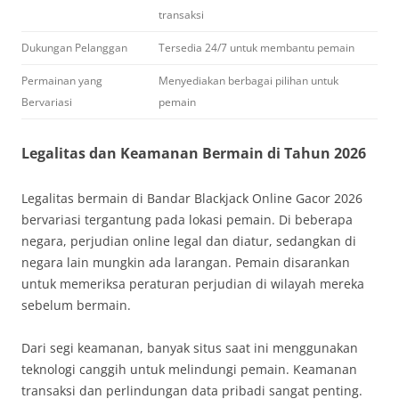
transaksi
Dukungan Pelanggan
Tersedia 24/7 untuk membantu pemain
Permainan yang
Menyediakan berbagai pilihan untuk
Bervariasi
pemain
Legalitas dan Keamanan Bermain di Tahun 2026
Legalitas bermain di Bandar Blackjack Online Gacor 2026
bervariasi tergantung pada lokasi pemain. Di beberapa
negara, perjudian online legal dan diatur, sedangkan di
negara lain mungkin ada larangan. Pemain disarankan
untuk memeriksa peraturan perjudian di wilayah mereka
sebelum bermain.
Dari segi keamanan, banyak situs saat ini menggunakan
teknologi canggih untuk melindungi pemain. Keamanan
transaksi dan perlindungan data pribadi sangat penting.