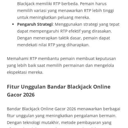
Blackjack memiliki RTP berbeda. Pemain harus
memilih variasi yang menawarkan RTP lebih tinggi
untuk meningkatkan peluang mereka.
Pengaruh Strategi
: Menggunakan strategi yang tepat
dapat mempengaruhi RTP efektif yang dirasakan.
Dengan menerapkan taktik dasar, pemain dapat
mendekati nilai RTP yang diharapkan.
Memahami RTP membantu pemain membuat keputusan
yang lebih baik saat memilih permainan dan mengelola
ekspektasi mereka.
Fitur Unggulan Bandar Blackjack Online
Gacor 2026
Bandar Blackjack Online Gacor 2026 menawarkan berbagai
fitur unggulan yang meningkatkan pengalaman bermain.
Dengan teknologi mutakhir, metode pembayaran yang