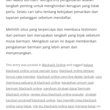
langkah penting untuk menghindari kerugian yang tidak
perlu. Selalu cari tahu tentang kebijakan penarikan dan
layanan pelanggan sebelum mendaftar.
Memilih situs yang terpercaya dan membaca testimoni
dari pemain lain merupakan langkah yang bijak sebelum
mulai bermain. Mengikuti saran ini dapat memberikan
pengalaman bermain yang lebih aman dan
menyenangkan.
This entry was posted in
Blackjack Online
and tagged
belajar
blackjack online untuk pemain baru
,
blackjack online dengan
bonus new member
,
blackjack online versi live dealer terbaik
,
cara
membaca peluang di blackjack online
,
kesalahan umum saat
bermain blackjack online
,
panduan strategi dasar bermain
blackjack online
,
review situs blackjack online populer
,
strategi
taruhan progresif blackjack online
,
tips memilih meja blackjack
online yang tepat
,
trik jitu blackjack online agar menang besar
on