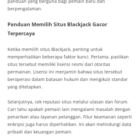
panduan yang berguna bagi pemain baru dan
berpengalaman.
Panduan Memilih Situs Blackjack Gacor
Terpercaya
Ketika memilih situs Blackjack, penting untuk
memperhatikan beberapa faktor kunci. Pertama, pastikan
situs tersebut memiliki lisensi resmi dari otoritas
permainan. Lisensi ini menjamin bahwa situs tersebut
beroperasi dalam batasan hukum dan mengikuti standar
yang ditetapkan.
Selanjutnya, cek reputasi situs melalui ulasan dan forum.
Cari tahu apakah pemain lain mengalami masalah dengan
penarikan atau layanan pelanggan. Fitur keamanan seperti
enkripsi juga harus diperhatikan. Ini akan melindungi data
pribadi dan keuangan pemain.