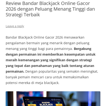
Review Bandar Blackjack Online Gacor
2026 dengan Peluang Menang Tinggi dan
Strategi Terbaik
Leave a reply
Bandar Blackjack Online Gacor 2026 menawarkan
pengalaman bermain yang menarik dengan peluang
menang yang tinggi bagi para pemainnya.
Bergabung
dengan permainan ini memberikan kesempatan untuk
meraih kemenangan yang signifikan dengan strategi
yang tepat dan pemahaman yang baik tentang aturan
permainan.
Dengan popularitas yang semakin meningkat,
banyak pemain mencari cara untuk memaksimalkan
potensi mereka di meja blackjack.