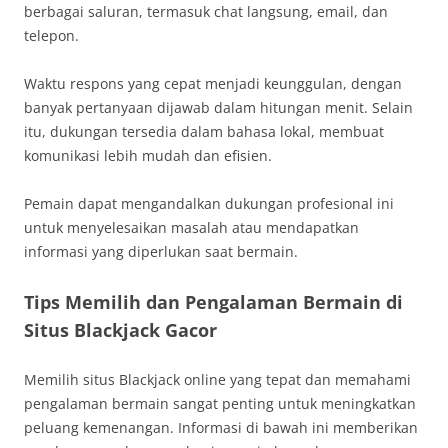
berbagai saluran, termasuk chat langsung, email, dan
telepon.
Waktu respons yang cepat menjadi keunggulan, dengan
banyak pertanyaan dijawab dalam hitungan menit. Selain
itu, dukungan tersedia dalam bahasa lokal, membuat
komunikasi lebih mudah dan efisien.
Pemain dapat mengandalkan dukungan profesional ini
untuk menyelesaikan masalah atau mendapatkan
informasi yang diperlukan saat bermain.
Tips Memilih dan Pengalaman Bermain di
Situs Blackjack Gacor
Memilih situs Blackjack online yang tepat dan memahami
pengalaman bermain sangat penting untuk meningkatkan
peluang kemenangan. Informasi di bawah ini memberikan