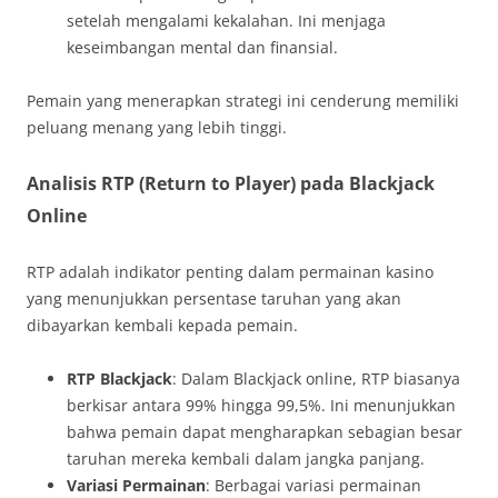
setelah mengalami kekalahan. Ini menjaga
keseimbangan mental dan finansial.
Pemain yang menerapkan strategi ini cenderung memiliki
peluang menang yang lebih tinggi.
Analisis RTP (Return to Player) pada Blackjack
Online
RTP adalah indikator penting dalam permainan kasino
yang menunjukkan persentase taruhan yang akan
dibayarkan kembali kepada pemain.
RTP Blackjack
: Dalam Blackjack online, RTP biasanya
berkisar antara 99% hingga 99,5%. Ini menunjukkan
bahwa pemain dapat mengharapkan sebagian besar
taruhan mereka kembali dalam jangka panjang.
Variasi Permainan
: Berbagai variasi permainan