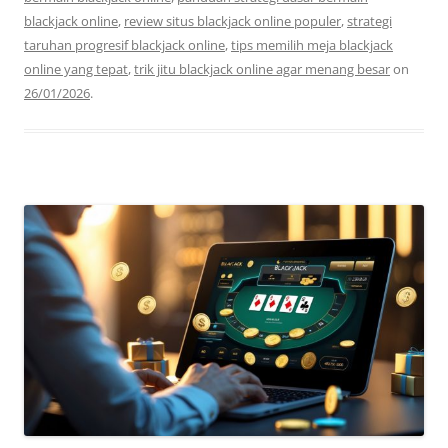
blackjack online
,
review situs blackjack online populer
,
strategi
taruhan progresif blackjack online
,
tips memilih meja blackjack
online yang tepat
,
trik jitu blackjack online agar menang besar
on
26/01/2026
.