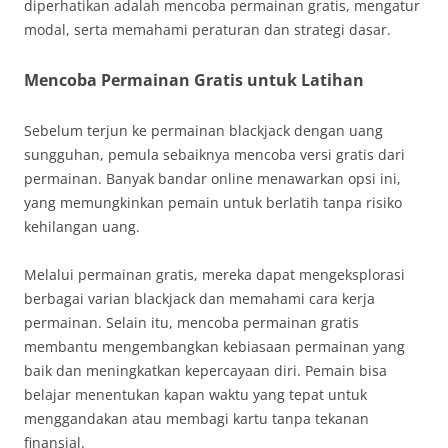
diperhatikan adalah mencoba permainan gratis, mengatur
modal, serta memahami peraturan dan strategi dasar.
Mencoba Permainan Gratis untuk Latihan
Sebelum terjun ke permainan blackjack dengan uang
sungguhan, pemula sebaiknya mencoba versi gratis dari
permainan. Banyak bandar online menawarkan opsi ini,
yang memungkinkan pemain untuk berlatih tanpa risiko
kehilangan uang.
Melalui permainan gratis, mereka dapat mengeksplorasi
berbagai varian blackjack dan memahami cara kerja
permainan. Selain itu, mencoba permainan gratis
membantu mengembangkan kebiasaan permainan yang
baik dan meningkatkan kepercayaan diri. Pemain bisa
belajar menentukan kapan waktu yang tepat untuk
menggandakan atau membagi kartu tanpa tekanan
finansial.