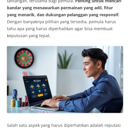
tantangan, terutama bagi pemula.
Penting untuk mencari
bandar yang menawarkan permainan yang adil, fitur
yang menarik, dan dukungan pelanggan yang responsif.
Dengan banyaknya pilihan yang tersedia, pemula harus
tahu apa yang harus diperhatikan agar bisa membuat
keputusan yang tepat.
Salah satu aspek yang harus diperhatikan adalah reputasi