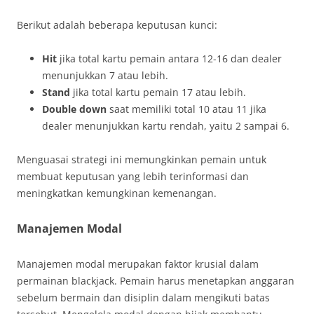
Berikut adalah beberapa keputusan kunci:
Hit
jika total kartu pemain antara 12-16 dan dealer
menunjukkan 7 atau lebih.
Stand
jika total kartu pemain 17 atau lebih.
Double down
saat memiliki total 10 atau 11 jika
dealer menunjukkan kartu rendah, yaitu 2 sampai 6.
Menguasai strategi ini memungkinkan pemain untuk
membuat keputusan yang lebih terinformasi dan
meningkatkan kemungkinan kemenangan.
Manajemen Modal
Manajemen modal merupakan faktor krusial dalam
permainan blackjack. Pemain harus menetapkan anggaran
sebelum bermain dan disiplin dalam mengikuti batas