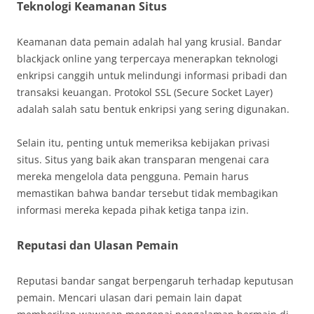
Teknologi Keamanan Situs
Keamanan data pemain adalah hal yang krusial. Bandar
blackjack online yang terpercaya menerapkan teknologi
enkripsi canggih untuk melindungi informasi pribadi dan
transaksi keuangan. Protokol SSL (Secure Socket Layer)
adalah salah satu bentuk enkripsi yang sering digunakan.
Selain itu, penting untuk memeriksa kebijakan privasi
situs. Situs yang baik akan transparan mengenai cara
mereka mengelola data pengguna. Pemain harus
memastikan bahwa bandar tersebut tidak membagikan
informasi mereka kepada pihak ketiga tanpa izin.
Reputasi dan Ulasan Pemain
Reputasi bandar sangat berpengaruh terhadap keputusan
pemain. Mencari ulasan dari pemain lain dapat