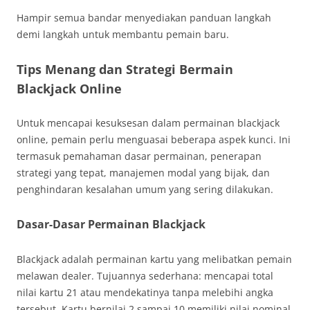
Hampir semua bandar menyediakan panduan langkah
demi langkah untuk membantu pemain baru.
Tips Menang dan Strategi Bermain
Blackjack Online
Untuk mencapai kesuksesan dalam permainan blackjack
online, pemain perlu menguasai beberapa aspek kunci. Ini
termasuk pemahaman dasar permainan, penerapan
strategi yang tepat, manajemen modal yang bijak, dan
penghindaran kesalahan umum yang sering dilakukan.
Dasar-Dasar Permainan Blackjack
Blackjack adalah permainan kartu yang melibatkan pemain
melawan dealer. Tujuannya sederhana: mencapai total
nilai kartu 21 atau mendekatinya tanpa melebihi angka
tersebut. Kartu bernilai 2 sampai 10 memiliki nilai nominal,