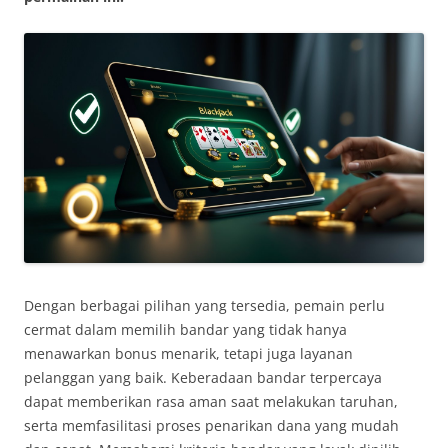
Dengan berbagai pilihan yang tersedia, pemain perlu
cermat dalam memilih bandar yang tidak hanya
menawarkan bonus menarik, tetapi juga layanan
pelanggan yang baik. Keberadaan bandar terpercaya
dapat memberikan rasa aman saat melakukan taruhan,
serta memfasilitasi proses penarikan dana yang mudah