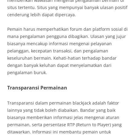
memberikan wawasan mengenai pengalaman bermain di
situs tertentu. Situs yang mempunyai banyak ulasan positif
cenderung lebih dapat dipercaya.
Pemain harus memperhatikan forum dan platform sosial di
mana pengalaman pengguna dibagikan. Ulasan yang jujur
biasanya mencakup informasi mengenai pelayanan
pelanggan, kecepatan transaksi, dan pengalaman
keseluruhan bermain. Kehati-hatian terhadap bandar
dengan banyak keluhan dapat menyelamatkan dari
pengalaman buruk.
Transparansi Permainan
Transparansi dalam permainan blackjack adalah faktor
lainnya yang tidak boleh diabaikan. Bandar yang baik
biasanya memberikan informasi jelas mengenai aturan
permainan, serta persentase RTP (Return to Player) yang
ditawarkan. Informasi ini membantu pemain untuk