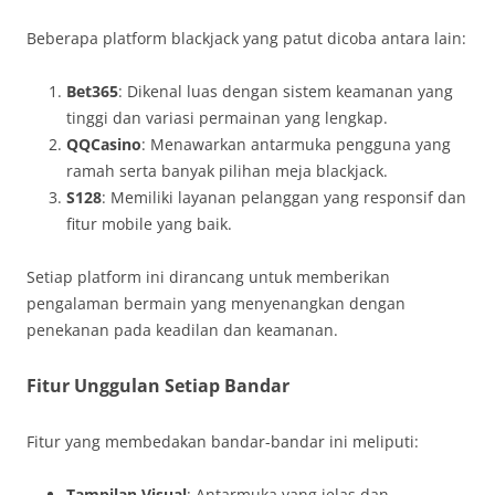
Beberapa platform blackjack yang patut dicoba antara lain:
Bet365
: Dikenal luas dengan sistem keamanan yang
tinggi dan variasi permainan yang lengkap.
QQCasino
: Menawarkan antarmuka pengguna yang
ramah serta banyak pilihan meja blackjack.
S128
: Memiliki layanan pelanggan yang responsif dan
fitur mobile yang baik.
Setiap platform ini dirancang untuk memberikan
pengalaman bermain yang menyenangkan dengan
penekanan pada keadilan dan keamanan.
Fitur Unggulan Setiap Bandar
Fitur yang membedakan bandar-bandar ini meliputi:
Tampilan Visual
: Antarmuka yang jelas dan