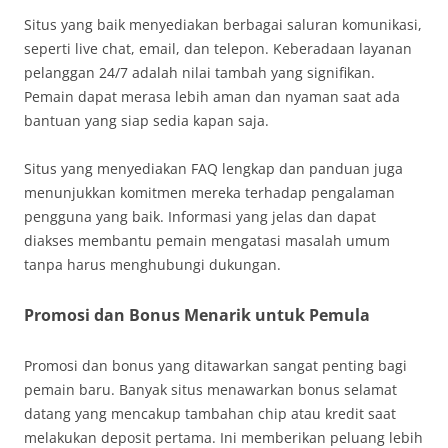
Situs yang baik menyediakan berbagai saluran komunikasi,
seperti live chat, email, dan telepon. Keberadaan layanan
pelanggan 24/7 adalah nilai tambah yang signifikan.
Pemain dapat merasa lebih aman dan nyaman saat ada
bantuan yang siap sedia kapan saja.
Situs yang menyediakan FAQ lengkap dan panduan juga
menunjukkan komitmen mereka terhadap pengalaman
pengguna yang baik. Informasi yang jelas dan dapat
diakses membantu pemain mengatasi masalah umum
tanpa harus menghubungi dukungan.
Promosi dan Bonus Menarik untuk Pemula
Promosi dan bonus yang ditawarkan sangat penting bagi
pemain baru. Banyak situs menawarkan bonus selamat
datang yang mencakup tambahan chip atau kredit saat
melakukan deposit pertama. Ini memberikan peluang lebih