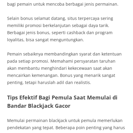
bagi pemain untuk mencoba berbagai jenis permainan.
Selain bonus selamat datang, situs terpercaya sering
memiliki promosi berkelanjutan sebagai daya tarik.
Berbagai jenis bonus, seperti cashback dan program
loyalitas, bisa sangat menguntungkan.
Pemain sebaiknya membandingkan syarat dan ketentuan
pada setiap promosi. Memahami persyaratan taruhan
akan membantu menghindari kekecewaan saat akan
mencairkan kemenangan. Bonus yang menarik sangat
penting, tetapi haruslah adil dan realistis.
Tips Efektif Bagi Pemula Saat Memulai di
Bandar Blackjack Gacor
Memulai permainan blackjack untuk pemula memerlukan
pendekatan yang tepat. Beberapa poin penting yang harus