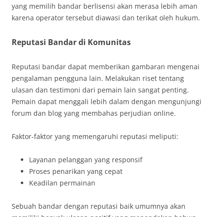
yang memilih bandar berlisensi akan merasa lebih aman
karena operator tersebut diawasi dan terikat oleh hukum.
Reputasi Bandar di Komunitas
Reputasi bandar dapat memberikan gambaran mengenai
pengalaman pengguna lain. Melakukan riset tentang
ulasan dan testimoni dari pemain lain sangat penting.
Pemain dapat menggali lebih dalam dengan mengunjungi
forum dan blog yang membahas perjudian online.
Faktor-faktor yang memengaruhi reputasi meliputi:
Layanan pelanggan yang responsif
Proses penarikan yang cepat
Keadilan permainan
Sebuah bandar dengan reputasi baik umumnya akan