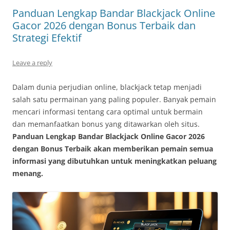
Panduan Lengkap Bandar Blackjack Online
Gacor 2026 dengan Bonus Terbaik dan
Strategi Efektif
Leave a reply
Dalam dunia perjudian online, blackjack tetap menjadi
salah satu permainan yang paling populer. Banyak pemain
mencari informasi tentang cara optimal untuk bermain
dan memanfaatkan bonus yang ditawarkan oleh situs.
Panduan Lengkap Bandar Blackjack Online Gacor 2026
dengan Bonus Terbaik akan memberikan pemain semua
informasi yang dibutuhkan untuk meningkatkan peluang
menang.