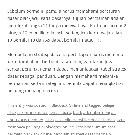
Sebelum bermain, pemula harus memahami peraturan
dasar blackjack. Pada dasarnya, tujuan permainan adalah
mendekati angka 21 tanpa melewatinya. Kartu bernomor 2
hingga 10 memiliki nilai asli, sedangkan kartu wajah dan
10 bernilai 10 dan As dapat bernilai 1 atau 11.
Mempelajari strategi dasar seperti kapan harus meminta
kartu tambahan, berhenti, atau menggandakan juga
sangat penting. Pemain dapat memanfaatkan tabel strategi
dasar sebagai panduan. Dengan memahami mekanika
permainan serta strategi ini, pemula dapat meningkatkan
peluang menang mereka.
This entry was posted in
Blackjack Online
and tagged
belajar
blackjack online untuk pemain baru
,
blackjack online dengan
bonus new member
,
blackjack online versi live dealer terbaik
,
cara
membaca peluang di blackjack online
,
kesalahan umum saat
bermain blackjack online
,
panduan strategi dasar bermain