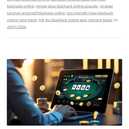
blackjack online
,
review situs blackjack online populer
,
strategi
taruhan progresif blackjack online
,
tips memilih meja blackjack
online yang tepat
,
trik jitu blackjack online agar menang besar
on
26/01/2026
.