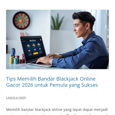
Tips Memilih Bandar Blackjack Online
Gacor 2026 untuk Pemula yang Sukses
Leave a reply
Memilih bandar blackjack online yang tepat dapat menjadi