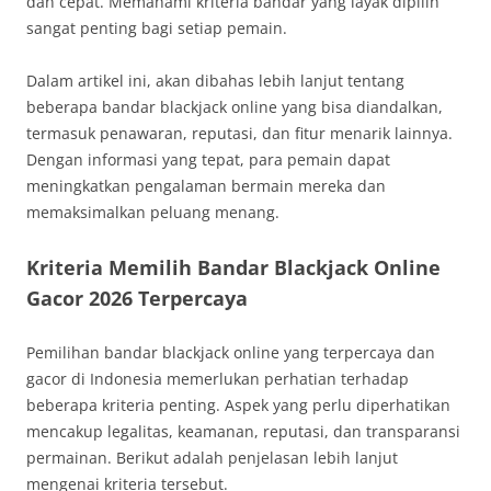
dan cepat. Memahami kriteria bandar yang layak dipilih
sangat penting bagi setiap pemain.
Dalam artikel ini, akan dibahas lebih lanjut tentang
beberapa bandar blackjack online yang bisa diandalkan,
termasuk penawaran, reputasi, dan fitur menarik lainnya.
Dengan informasi yang tepat, para pemain dapat
meningkatkan pengalaman bermain mereka dan
memaksimalkan peluang menang.
Kriteria Memilih Bandar Blackjack Online
Gacor 2026 Terpercaya
Pemilihan bandar blackjack online yang terpercaya dan
gacor di Indonesia memerlukan perhatian terhadap
beberapa kriteria penting. Aspek yang perlu diperhatikan
mencakup legalitas, keamanan, reputasi, dan transparansi
permainan. Berikut adalah penjelasan lebih lanjut
mengenai kriteria tersebut.