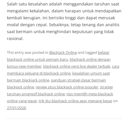
Salah satu kesalahan adalah menggandakan taruhan saat
mengalami kekalahan, dalam harapan untuk mendapatkan
kembali kerugian. Ini berisiko tinggi dan dapat merusak
modal dengan cepat. Sebaiknya, tetap tenang dan analitis
saat bermain untuk menghindari keputusan yang tidak
rasional.
This entry was posted in
Blackjack Online
and tagged
belajar
blackjack online untuk pemain baru
,
blackjack online dengan
bonus new member
,
blackjack online versi live dealer terbaik
,
cara
membaca peluang di blackjack online
,
kesalahan umum saat
bermain blackjack online
,
panduan strategi dasar bermain
blackjack online
,
review situs blackjack online populer
,
strategi
taruhan progresif blackjack online
,
tips memilih meja blackjack
online yang tepat
,
trik jitu blackjack online agar menang besar
on
27/01/2026
.