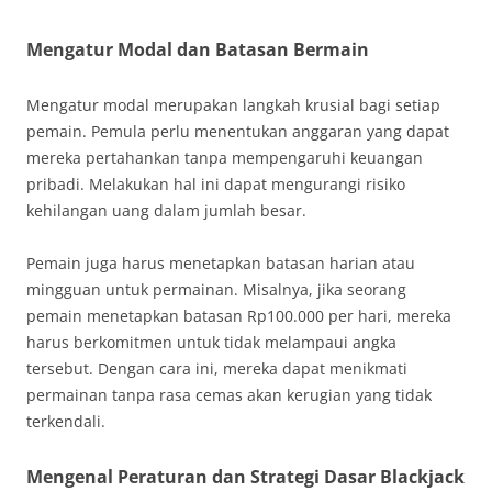
Mengatur Modal dan Batasan Bermain
Mengatur modal merupakan langkah krusial bagi setiap
pemain. Pemula perlu menentukan anggaran yang dapat
mereka pertahankan tanpa mempengaruhi keuangan
pribadi. Melakukan hal ini dapat mengurangi risiko
kehilangan uang dalam jumlah besar.
Pemain juga harus menetapkan batasan harian atau
mingguan untuk permainan. Misalnya, jika seorang
pemain menetapkan batasan Rp100.000 per hari, mereka
harus berkomitmen untuk tidak melampaui angka
tersebut. Dengan cara ini, mereka dapat menikmati
permainan tanpa rasa cemas akan kerugian yang tidak
terkendali.
Mengenal Peraturan dan Strategi Dasar Blackjack