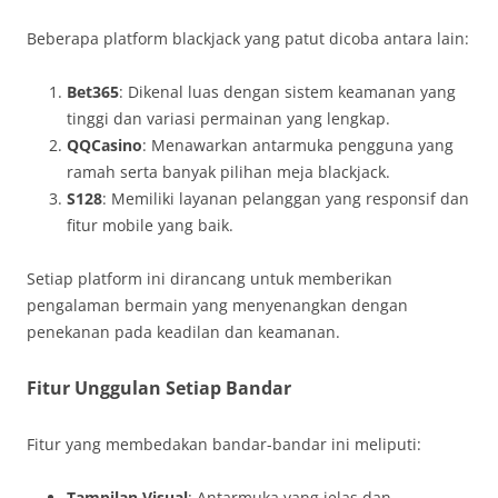
Beberapa platform blackjack yang patut dicoba antara lain:
Bet365
: Dikenal luas dengan sistem keamanan yang
tinggi dan variasi permainan yang lengkap.
QQCasino
: Menawarkan antarmuka pengguna yang
ramah serta banyak pilihan meja blackjack.
S128
: Memiliki layanan pelanggan yang responsif dan
fitur mobile yang baik.
Setiap platform ini dirancang untuk memberikan
pengalaman bermain yang menyenangkan dengan
penekanan pada keadilan dan keamanan.
Fitur Unggulan Setiap Bandar
Fitur yang membedakan bandar-bandar ini meliputi:
Tampilan Visual
: Antarmuka yang jelas dan