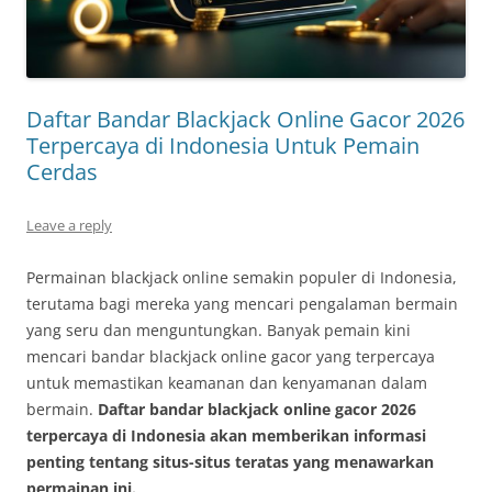
Daftar Bandar Blackjack Online Gacor 2026
Terpercaya di Indonesia Untuk Pemain
Cerdas
Leave a reply
Permainan blackjack online semakin populer di Indonesia,
terutama bagi mereka yang mencari pengalaman bermain
yang seru dan menguntungkan. Banyak pemain kini
mencari bandar blackjack online gacor yang terpercaya
untuk memastikan keamanan dan kenyamanan dalam
bermain.
Daftar bandar blackjack online gacor 2026
terpercaya di Indonesia akan memberikan informasi
penting tentang situs-situs teratas yang menawarkan
permainan ini.