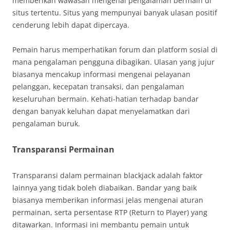
memberikan wawasan mengenai pengalaman bermain di
situs tertentu. Situs yang mempunyai banyak ulasan positif
cenderung lebih dapat dipercaya.
Pemain harus memperhatikan forum dan platform sosial di
mana pengalaman pengguna dibagikan. Ulasan yang jujur
biasanya mencakup informasi mengenai pelayanan
pelanggan, kecepatan transaksi, dan pengalaman
keseluruhan bermain. Kehati-hatian terhadap bandar
dengan banyak keluhan dapat menyelamatkan dari
pengalaman buruk.
Transparansi Permainan
Transparansi dalam permainan blackjack adalah faktor
lainnya yang tidak boleh diabaikan. Bandar yang baik
biasanya memberikan informasi jelas mengenai aturan
permainan, serta persentase RTP (Return to Player) yang
ditawarkan. Informasi ini membantu pemain untuk