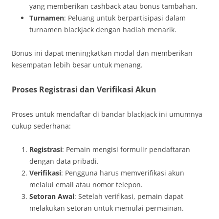
yang memberikan cashback atau bonus tambahan.
Turnamen
: Peluang untuk berpartisipasi dalam
turnamen blackjack dengan hadiah menarik.
Bonus ini dapat meningkatkan modal dan memberikan
kesempatan lebih besar untuk menang.
Proses Registrasi dan Verifikasi Akun
Proses untuk mendaftar di bandar blackjack ini umumnya
cukup sederhana:
Registrasi
: Pemain mengisi formulir pendaftaran
dengan data pribadi.
Verifikasi
: Pengguna harus memverifikasi akun
melalui email atau nomor telepon.
Setoran Awal
: Setelah verifikasi, pemain dapat
melakukan setoran untuk memulai permainan.