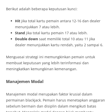
Berikut adalah beberapa keputusan kunci:
Hit
jika total kartu pemain antara 12-16 dan dealer
menunjukkan 7 atau lebih.
Stand
jika total kartu pemain 17 atau lebih.
Double down
saat memiliki total 10 atau 11 jika
dealer menunjukkan kartu rendah, yaitu 2 sampai 6.
Menguasai strategi ini memungkinkan pemain untuk
membuat keputusan yang lebih terinformasi dan
meningkatkan kemungkinan kemenangan.
Manajemen Modal
Manajemen modal merupakan faktor krusial dalam
permainan blackjack. Pemain harus menetapkan anggaran
sebelum bermain dan disiplin dalam mengikuti batas