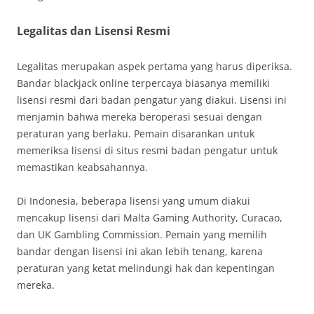
Legalitas dan Lisensi Resmi
Legalitas merupakan aspek pertama yang harus diperiksa.
Bandar blackjack online terpercaya biasanya memiliki
lisensi resmi dari badan pengatur yang diakui. Lisensi ini
menjamin bahwa mereka beroperasi sesuai dengan
peraturan yang berlaku. Pemain disarankan untuk
memeriksa lisensi di situs resmi badan pengatur untuk
memastikan keabsahannya.
Di Indonesia, beberapa lisensi yang umum diakui
mencakup lisensi dari Malta Gaming Authority, Curacao,
dan UK Gambling Commission. Pemain yang memilih
bandar dengan lisensi ini akan lebih tenang, karena
peraturan yang ketat melindungi hak dan kepentingan
mereka.