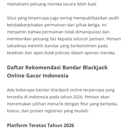
memahami peluang mereka secara lebih baik.
Situs yang terpercaya juga sering mempublikasikan audit
ketidakberpihakan permainan dari pihak ketiga. Ini
menjamin bahwa permainan tidak dimanipulasi dan
memberikan peluang fair kepada seluruh pemain. Pemain
sebaiknya memilih bandar yang berkomitmen pada
keadilan dan open-book policies dalam operasi mereka.
Daftar Rekomendasi Bandar Blackjack
Online Gacor Indonesia
Ada beberapa bandar blackjack online terpercaya yang
tersedia di Indonesia pada tahun 2026. Pemain akan
menemukan pilihan menarik dengan fitur yang berbeda,
bonus, dan proses registrasi yang mudah.
Platform Teratas Tahun 2026