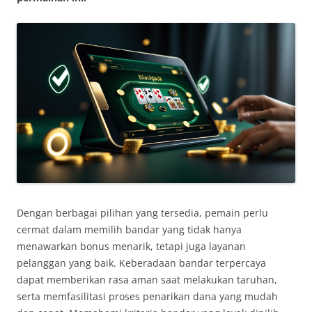
Dengan berbagai pilihan yang tersedia, pemain perlu
cermat dalam memilih bandar yang tidak hanya
menawarkan bonus menarik, tetapi juga layanan
pelanggan yang baik. Keberadaan bandar terpercaya
dapat memberikan rasa aman saat melakukan taruhan,
serta memfasilitasi proses penarikan dana yang mudah