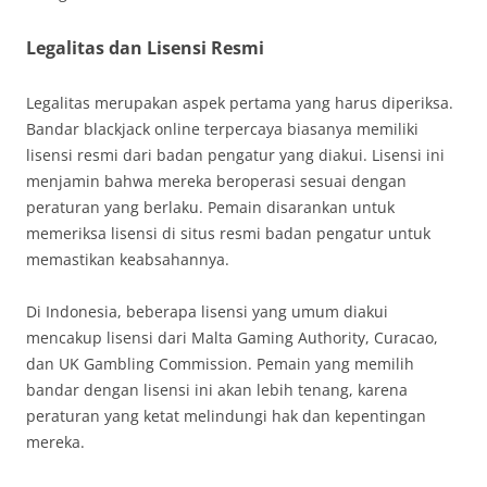
Legalitas dan Lisensi Resmi
Legalitas merupakan aspek pertama yang harus diperiksa.
Bandar blackjack online terpercaya biasanya memiliki
lisensi resmi dari badan pengatur yang diakui. Lisensi ini
menjamin bahwa mereka beroperasi sesuai dengan
peraturan yang berlaku. Pemain disarankan untuk
memeriksa lisensi di situs resmi badan pengatur untuk
memastikan keabsahannya.
Di Indonesia, beberapa lisensi yang umum diakui
mencakup lisensi dari Malta Gaming Authority, Curacao,
dan UK Gambling Commission. Pemain yang memilih
bandar dengan lisensi ini akan lebih tenang, karena
peraturan yang ketat melindungi hak dan kepentingan
mereka.