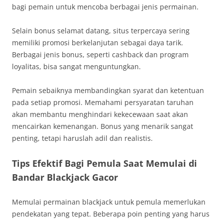
bagi pemain untuk mencoba berbagai jenis permainan.
Selain bonus selamat datang, situs terpercaya sering
memiliki promosi berkelanjutan sebagai daya tarik.
Berbagai jenis bonus, seperti cashback dan program
loyalitas, bisa sangat menguntungkan.
Pemain sebaiknya membandingkan syarat dan ketentuan
pada setiap promosi. Memahami persyaratan taruhan
akan membantu menghindari kekecewaan saat akan
mencairkan kemenangan. Bonus yang menarik sangat
penting, tetapi haruslah adil dan realistis.
Tips Efektif Bagi Pemula Saat Memulai di
Bandar Blackjack Gacor
Memulai permainan blackjack untuk pemula memerlukan
pendekatan yang tepat. Beberapa poin penting yang harus