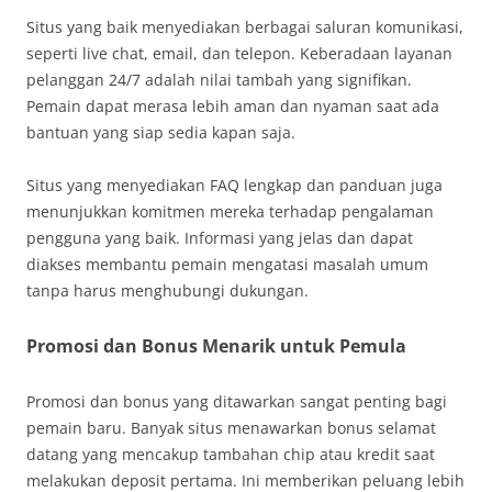
Situs yang baik menyediakan berbagai saluran komunikasi,
seperti live chat, email, dan telepon. Keberadaan layanan
pelanggan 24/7 adalah nilai tambah yang signifikan.
Pemain dapat merasa lebih aman dan nyaman saat ada
bantuan yang siap sedia kapan saja.
Situs yang menyediakan FAQ lengkap dan panduan juga
menunjukkan komitmen mereka terhadap pengalaman
pengguna yang baik. Informasi yang jelas dan dapat
diakses membantu pemain mengatasi masalah umum
tanpa harus menghubungi dukungan.
Promosi dan Bonus Menarik untuk Pemula
Promosi dan bonus yang ditawarkan sangat penting bagi
pemain baru. Banyak situs menawarkan bonus selamat
datang yang mencakup tambahan chip atau kredit saat
melakukan deposit pertama. Ini memberikan peluang lebih