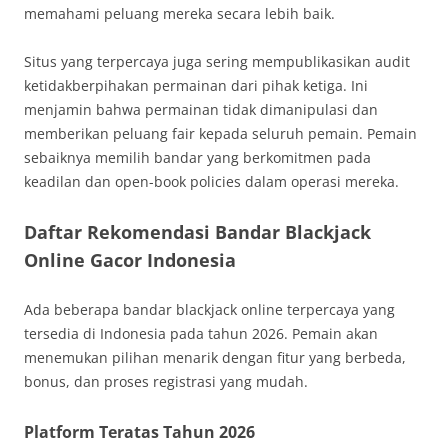
memahami peluang mereka secara lebih baik.
Situs yang terpercaya juga sering mempublikasikan audit
ketidakberpihakan permainan dari pihak ketiga. Ini
menjamin bahwa permainan tidak dimanipulasi dan
memberikan peluang fair kepada seluruh pemain. Pemain
sebaiknya memilih bandar yang berkomitmen pada
keadilan dan open-book policies dalam operasi mereka.
Daftar Rekomendasi Bandar Blackjack
Online Gacor Indonesia
Ada beberapa bandar blackjack online terpercaya yang
tersedia di Indonesia pada tahun 2026. Pemain akan
menemukan pilihan menarik dengan fitur yang berbeda,
bonus, dan proses registrasi yang mudah.
Platform Teratas Tahun 2026