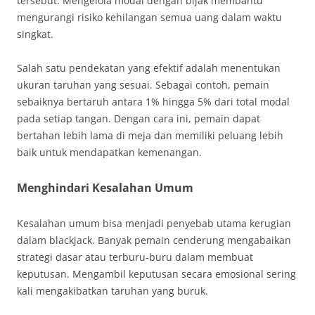
tersebut. Mengelola modal dengan bijak membantu
mengurangi risiko kehilangan semua uang dalam waktu
singkat.
Salah satu pendekatan yang efektif adalah menentukan
ukuran taruhan yang sesuai. Sebagai contoh, pemain
sebaiknya bertaruh antara 1% hingga 5% dari total modal
pada setiap tangan. Dengan cara ini, pemain dapat
bertahan lebih lama di meja dan memiliki peluang lebih
baik untuk mendapatkan kemenangan.
Menghindari Kesalahan Umum
Kesalahan umum bisa menjadi penyebab utama kerugian
dalam blackjack. Banyak pemain cenderung mengabaikan
strategi dasar atau terburu-buru dalam membuat
keputusan. Mengambil keputusan secara emosional sering
kali mengakibatkan taruhan yang buruk.