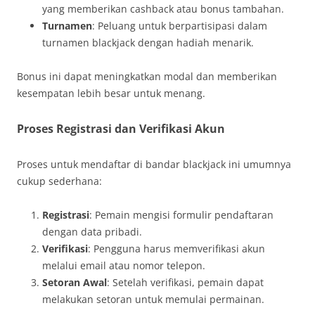
yang memberikan cashback atau bonus tambahan.
Turnamen
: Peluang untuk berpartisipasi dalam
turnamen blackjack dengan hadiah menarik.
Bonus ini dapat meningkatkan modal dan memberikan
kesempatan lebih besar untuk menang.
Proses Registrasi dan Verifikasi Akun
Proses untuk mendaftar di bandar blackjack ini umumnya
cukup sederhana:
Registrasi
: Pemain mengisi formulir pendaftaran
dengan data pribadi.
Verifikasi
: Pengguna harus memverifikasi akun
melalui email atau nomor telepon.
Setoran Awal
: Setelah verifikasi, pemain dapat
melakukan setoran untuk memulai permainan.