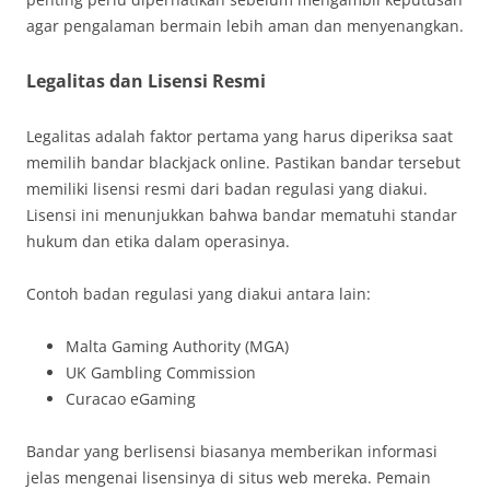
agar pengalaman bermain lebih aman dan menyenangkan.
Legalitas dan Lisensi Resmi
Legalitas adalah faktor pertama yang harus diperiksa saat
memilih bandar blackjack online. Pastikan bandar tersebut
memiliki lisensi resmi dari badan regulasi yang diakui.
Lisensi ini menunjukkan bahwa bandar mematuhi standar
hukum dan etika dalam operasinya.
Contoh badan regulasi yang diakui antara lain:
Malta Gaming Authority (MGA)
UK Gambling Commission
Curacao eGaming
Bandar yang berlisensi biasanya memberikan informasi
jelas mengenai lisensinya di situs web mereka. Pemain