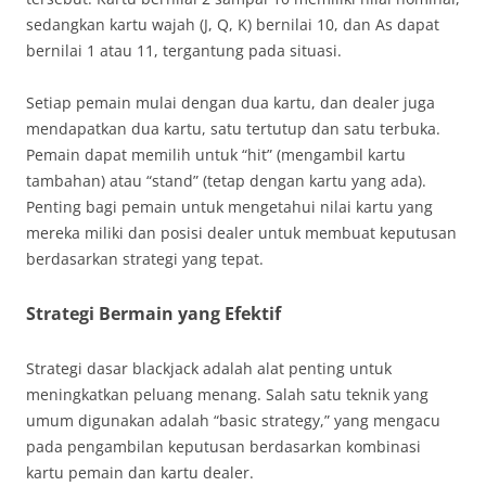
sedangkan kartu wajah (J, Q, K) bernilai 10, dan As dapat
bernilai 1 atau 11, tergantung pada situasi.
Setiap pemain mulai dengan dua kartu, dan dealer juga
mendapatkan dua kartu, satu tertutup dan satu terbuka.
Pemain dapat memilih untuk “hit” (mengambil kartu
tambahan) atau “stand” (tetap dengan kartu yang ada).
Penting bagi pemain untuk mengetahui nilai kartu yang
mereka miliki dan posisi dealer untuk membuat keputusan
berdasarkan strategi yang tepat.
Strategi Bermain yang Efektif
Strategi dasar blackjack adalah alat penting untuk
meningkatkan peluang menang. Salah satu teknik yang
umum digunakan adalah “basic strategy,” yang mengacu
pada pengambilan keputusan berdasarkan kombinasi
kartu pemain dan kartu dealer.