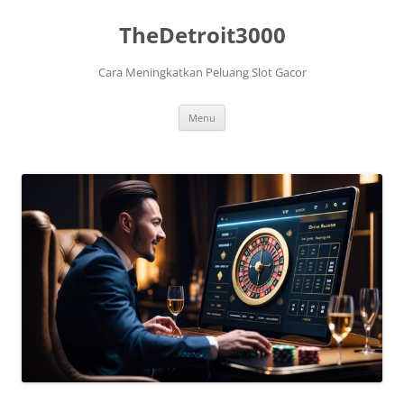
TheDetroit3000
Cara Meningkatkan Peluang Slot Gacor
Skip
Menu
to
content