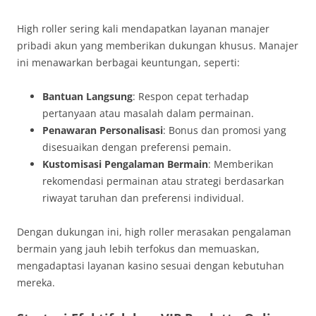
High roller sering kali mendapatkan layanan manajer
pribadi akun yang memberikan dukungan khusus. Manajer
ini menawarkan berbagai keuntungan, seperti:
Bantuan Langsung
: Respon cepat terhadap
pertanyaan atau masalah dalam permainan.
Penawaran Personalisasi
: Bonus dan promosi yang
disesuaikan dengan preferensi pemain.
Kustomisasi Pengalaman Bermain
: Memberikan
rekomendasi permainan atau strategi berdasarkan
riwayat taruhan dan preferensi individual.
Dengan dukungan ini, high roller merasakan pengalaman
bermain yang jauh lebih terfokus dan memuaskan,
mengadaptasi layanan kasino sesuai dengan kebutuhan
mereka.