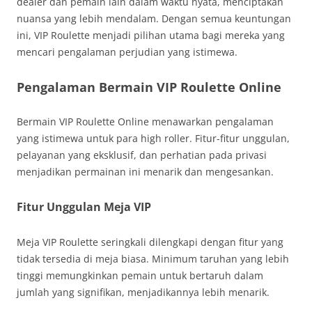
dealer dan pemain lain dalam waktu nyata, menciptakan
nuansa yang lebih mendalam. Dengan semua keuntungan
ini, VIP Roulette menjadi pilihan utama bagi mereka yang
mencari pengalaman perjudian yang istimewa.
Pengalaman Bermain VIP Roulette Online
Bermain VIP Roulette Online menawarkan pengalaman
yang istimewa untuk para high roller. Fitur-fitur unggulan,
pelayanan yang eksklusif, dan perhatian pada privasi
menjadikan permainan ini menarik dan mengesankan.
Fitur Unggulan Meja VIP
Meja VIP Roulette seringkali dilengkapi dengan fitur yang
tidak tersedia di meja biasa. Minimum taruhan yang lebih
tinggi memungkinkan pemain untuk bertaruh dalam
jumlah yang signifikan, menjadikannya lebih menarik.