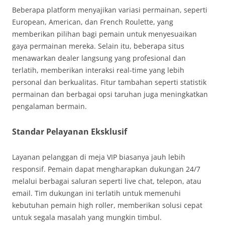
Beberapa platform menyajikan variasi permainan, seperti
European, American, dan French Roulette, yang
memberikan pilihan bagi pemain untuk menyesuaikan
gaya permainan mereka. Selain itu, beberapa situs
menawarkan dealer langsung yang profesional dan
terlatih, memberikan interaksi real-time yang lebih
personal dan berkualitas. Fitur tambahan seperti statistik
permainan dan berbagai opsi taruhan juga meningkatkan
pengalaman bermain.
Standar Pelayanan Eksklusif
Layanan pelanggan di meja VIP biasanya jauh lebih
responsif. Pemain dapat mengharapkan dukungan 24/7
melalui berbagai saluran seperti live chat, telepon, atau
email. Tim dukungan ini terlatih untuk memenuhi
kebutuhan pemain high roller, memberikan solusi cepat
untuk segala masalah yang mungkin timbul.