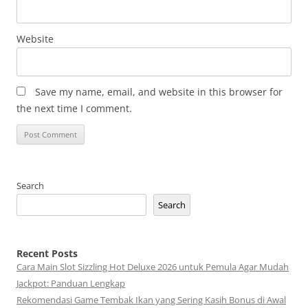
Website
Save my name, email, and website in this browser for
the next time I comment.
Search
Search
Recent Posts
Cara Main Slot Sizzling Hot Deluxe 2026 untuk Pemula Agar Mudah
Jackpot: Panduan Lengkap
Rekomendasi Game Tembak Ikan yang Sering Kasih Bonus di Awal