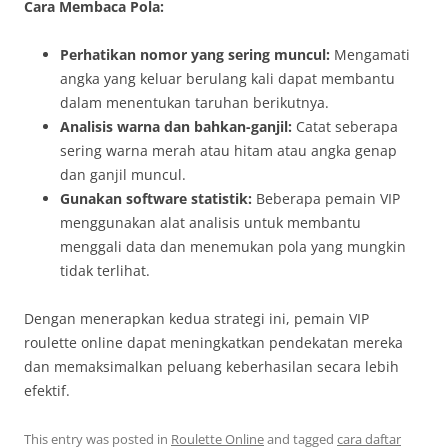
Cara Membaca Pola:
Perhatikan nomor yang sering muncul:
Mengamati
angka yang keluar berulang kali dapat membantu
dalam menentukan taruhan berikutnya.
Analisis warna dan bahkan-ganjil:
Catat seberapa
sering warna merah atau hitam atau angka genap
dan ganjil muncul.
Gunakan software statistik:
Beberapa pemain VIP
menggunakan alat analisis untuk membantu
menggali data dan menemukan pola yang mungkin
tidak terlihat.
Dengan menerapkan kedua strategi ini, pemain VIP
roulette online dapat meningkatkan pendekatan mereka
dan memaksimalkan peluang keberhasilan secara lebih
efektif.
This entry was posted in
Roulette Online
and tagged
cara daftar