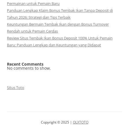
Permainan untuk Pemain Baru
Panduan Lengkap Klaim Bonus Tembak Ikan Tanpa Deposit di
Tahun 2026: Strategi dan Tips Terbaik
Keuntungan Bermain Tembak Ikan dengan Bonus Turnover
Rendah untuk Pemain Cerdas
Review Situs Tembak Ikan Bonus Deposit 100% Untuk Pemain
Baru: Panduan Lengkap dan Keuntungan yang Didapat
Recent Comments
No comments to show.
Situs Toto
Copyright © 2025 |
OLXTOTO