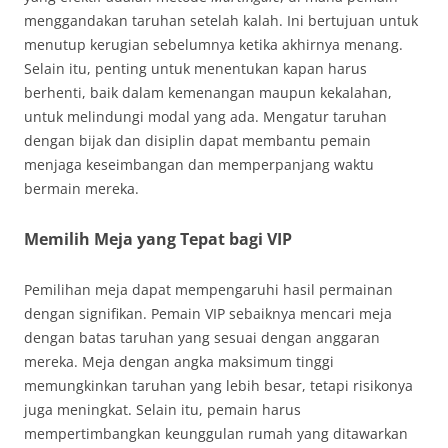
menggandakan taruhan setelah kalah. Ini bertujuan untuk
menutup kerugian sebelumnya ketika akhirnya menang.
Selain itu, penting untuk menentukan kapan harus
berhenti, baik dalam kemenangan maupun kekalahan,
untuk melindungi modal yang ada. Mengatur taruhan
dengan bijak dan disiplin dapat membantu pemain
menjaga keseimbangan dan memperpanjang waktu
bermain mereka.
Memilih Meja yang Tepat bagi VIP
Pemilihan meja dapat mempengaruhi hasil permainan
dengan signifikan. Pemain VIP sebaiknya mencari meja
dengan batas taruhan yang sesuai dengan anggaran
mereka. Meja dengan angka maksimum tinggi
memungkinkan taruhan yang lebih besar, tetapi risikonya
juga meningkat. Selain itu, pemain harus
mempertimbangkan keunggulan rumah yang ditawarkan