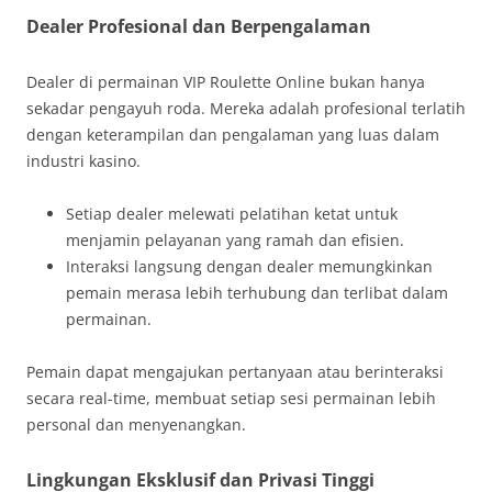
Dealer Profesional dan Berpengalaman
Dealer di permainan VIP Roulette Online bukan hanya
sekadar pengayuh roda. Mereka adalah profesional terlatih
dengan keterampilan dan pengalaman yang luas dalam
industri kasino.
Setiap dealer melewati pelatihan ketat untuk
menjamin pelayanan yang ramah dan efisien.
Interaksi langsung dengan dealer memungkinkan
pemain merasa lebih terhubung dan terlibat dalam
permainan.
Pemain dapat mengajukan pertanyaan atau berinteraksi
secara real-time, membuat setiap sesi permainan lebih
personal dan menyenangkan.
Lingkungan Eksklusif dan Privasi Tinggi