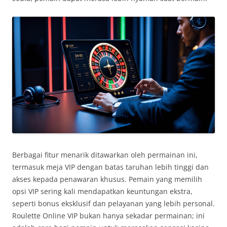
Berbagai fitur menarik ditawarkan oleh permainan ini,
termasuk meja VIP dengan batas taruhan lebih tinggi dan
akses kepada penawaran khusus. Pemain yang memilih
opsi VIP sering kali mendapatkan keuntungan ekstra,
seperti bonus eksklusif dan pelayanan yang lebih personal.
Roulette Online VIP bukan hanya sekadar permainan; ini