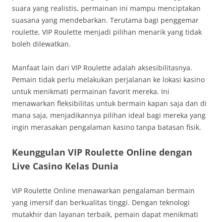
suara yang realistis, permainan ini mampu menciptakan
suasana yang mendebarkan. Terutama bagi penggemar
roulette, VIP Roulette menjadi pilihan menarik yang tidak
boleh dilewatkan.
Manfaat lain dari VIP Roulette adalah aksesibilitasnya.
Pemain tidak perlu melakukan perjalanan ke lokasi kasino
untuk menikmati permainan favorit mereka. Ini
menawarkan fleksibilitas untuk bermain kapan saja dan di
mana saja, menjadikannya pilihan ideal bagi mereka yang
ingin merasakan pengalaman kasino tanpa batasan fisik.
Keunggulan VIP Roulette Online dengan
Live Casino Kelas Dunia
VIP Roulette Online menawarkan pengalaman bermain
yang imersif dan berkualitas tinggi. Dengan teknologi
mutakhir dan layanan terbaik, pemain dapat menikmati