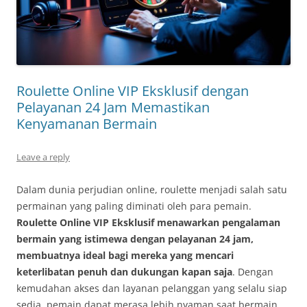
Roulette Online VIP Eksklusif dengan
Pelayanan 24 Jam Memastikan
Kenyamanan Bermain
Leave a reply
Dalam dunia perjudian online, roulette menjadi salah satu
permainan yang paling diminati oleh para pemain.
Roulette Online VIP Eksklusif menawarkan pengalaman
bermain yang istimewa dengan pelayanan 24 jam,
membuatnya ideal bagi mereka yang mencari
keterlibatan penuh dan dukungan kapan saja
. Dengan
kemudahan akses dan layanan pelanggan yang selalu siap
sedia, pemain dapat merasa lebih nyaman saat bermain.