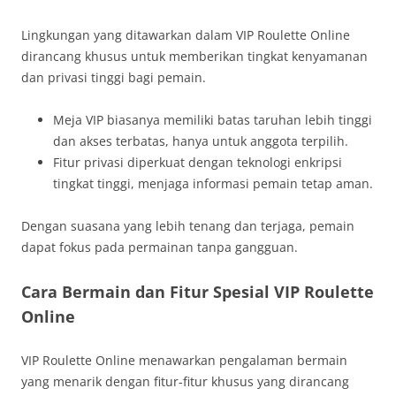
Lingkungan yang ditawarkan dalam VIP Roulette Online
dirancang khusus untuk memberikan tingkat kenyamanan
dan privasi tinggi bagi pemain.
Meja VIP biasanya memiliki batas taruhan lebih tinggi
dan akses terbatas, hanya untuk anggota terpilih.
Fitur privasi diperkuat dengan teknologi enkripsi
tingkat tinggi, menjaga informasi pemain tetap aman.
Dengan suasana yang lebih tenang dan terjaga, pemain
dapat fokus pada permainan tanpa gangguan.
Cara Bermain dan Fitur Spesial VIP Roulette
Online
VIP Roulette Online menawarkan pengalaman bermain
yang menarik dengan fitur-fitur khusus yang dirancang