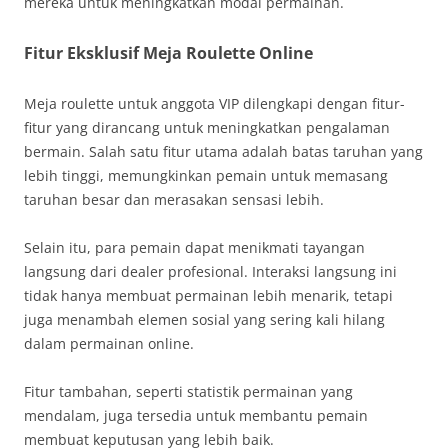
mereka untuk meningkatkan modal permainan.
Fitur Eksklusif Meja Roulette Online
Meja roulette untuk anggota VIP dilengkapi dengan fitur-
fitur yang dirancang untuk meningkatkan pengalaman
bermain. Salah satu fitur utama adalah batas taruhan yang
lebih tinggi, memungkinkan pemain untuk memasang
taruhan besar dan merasakan sensasi lebih.
Selain itu, para pemain dapat menikmati tayangan
langsung dari dealer profesional. Interaksi langsung ini
tidak hanya membuat permainan lebih menarik, tetapi
juga menambah elemen sosial yang sering kali hilang
dalam permainan online.
Fitur tambahan, seperti statistik permainan yang
mendalam, juga tersedia untuk membantu pemain
membuat keputusan yang lebih baik.