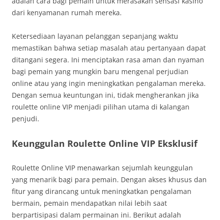
adalah cara bagi pemain untuk merasakan sensasi kasino
dari kenyamanan rumah mereka.
Ketersediaan layanan pelanggan sepanjang waktu
memastikan bahwa setiap masalah atau pertanyaan dapat
ditangani segera. Ini menciptakan rasa aman dan nyaman
bagi pemain yang mungkin baru mengenal perjudian
online atau yang ingin meningkatkan pengalaman mereka.
Dengan semua keuntungan ini, tidak mengherankan jika
roulette online VIP menjadi pilihan utama di kalangan
penjudi.
Keunggulan Roulette Online VIP Eksklusif
Roulette Online VIP menawarkan sejumlah keunggulan
yang menarik bagi para pemain. Dengan akses khusus dan
fitur yang dirancang untuk meningkatkan pengalaman
bermain, pemain mendapatkan nilai lebih saat
berpartisipasi dalam permainan ini. Berikut adalah