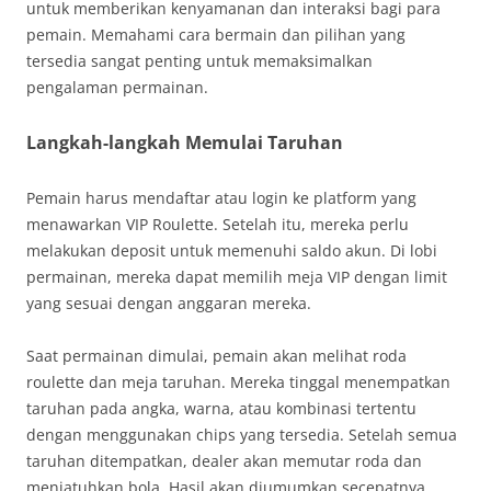
untuk memberikan kenyamanan dan interaksi bagi para
pemain. Memahami cara bermain dan pilihan yang
tersedia sangat penting untuk memaksimalkan
pengalaman permainan.
Langkah-langkah Memulai Taruhan
Pemain harus mendaftar atau login ke platform yang
menawarkan VIP Roulette. Setelah itu, mereka perlu
melakukan deposit untuk memenuhi saldo akun. Di lobi
permainan, mereka dapat memilih meja VIP dengan limit
yang sesuai dengan anggaran mereka.
Saat permainan dimulai, pemain akan melihat roda
roulette dan meja taruhan. Mereka tinggal menempatkan
taruhan pada angka, warna, atau kombinasi tertentu
dengan menggunakan chips yang tersedia. Setelah semua
taruhan ditempatkan, dealer akan memutar roda dan
menjatuhkan bola. Hasil akan diumumkan secepatnya