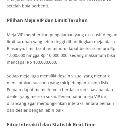
setelah bola berhenti.
Pilihan Meja VIP dan Limit Taruhan
Meja VIP memberikan pengalaman yang eksklusif dengan
limit taruhan yang lebih tinggi dibandingkan meja biasa.
Biasanya, limit taruhan minum dapat berkisar antara Rp
1.000.000 hingga Rp 10.000.000, sedang maksimum bisa
mencapai Rp 100.000.000.
Setiap meja juga memiliki desain visual yang menarik,
menciptakan suasana yang mirip dengan kasino fisik.
Pemain dapat memilih meja berdasarkan suasana atau
dealer yang mereka sukai. Penempatan meja VIP ini
dirancang agar memungkinkan interaksi antara pemain
dan dealer dengan lebih baik.
Fitur Interaktif dan Statistik Real-Time