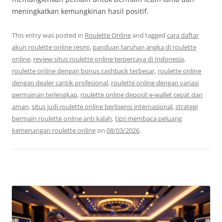
meningkatkan kemungkinan hasil positif.
This entry was posted in
Roulette Online
and tagged
cara daftar
akun roulette online resmi
,
panduan taruhan angka di roulette
online
,
review situs roulette online terpercaya di Indonesia
,
roulette online dengan bonus cashback terbesar
,
roulette online
dengan dealer cantik profesional
,
roulette online dengan variasi
permainan terlengkap
,
roulette online deposit e-wallet cepat dan
aman
,
situs judi roulette online berlisensi internasional
,
strategi
bermain roulette online anti kalah
,
tips membaca peluang
kemenangan roulette online
on
08/03/2026
.