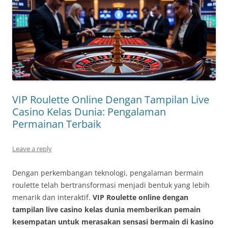
VIP Roulette Online Dengan Tampilan Live
Casino Kelas Dunia: Pengalaman
Permainan Terbaik
Leave a reply
Dengan perkembangan teknologi, pengalaman bermain
roulette telah bertransformasi menjadi bentuk yang lebih
menarik dan interaktif.
VIP Roulette online dengan
tampilan live casino kelas dunia memberikan pemain
kesempatan untuk merasakan sensasi bermain di kasino