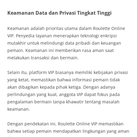
Keamanan Data dan Privasi Tingkat Tinggi
Keamanan adalah prioritas utama dalam Roulette Online
VIP. Penyedia layanan menerapkan teknologi enkripsi
mutakhir untuk melindungi data pribadi dan keuangan
pemain. Keamanan ini memberikan rasa aman saat
melakukan transaksi dan bermain.
Selain itu, platform VIP biasanya memiliki kebijakan privasi
yang ketat, memastikan bahwa informasi pemain tidak
akan dibagikan kepada pihak ketiga. Dengan adanya
perlindungan yang kuat, anggota VIP dapat fokus pada
pengalaman bermain tanpa khawatir tentang masalah
keamanan.
Dengan pendekatan ini, Roulette Online VIP memastikan
bahwa setiap pemain mendapatkan lingkungan yang aman