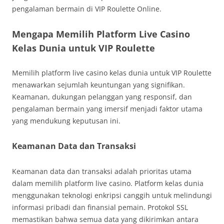
pengalaman bermain di VIP Roulette Online.
Mengapa Memilih Platform Live Casino
Kelas Dunia untuk VIP Roulette
Memilih platform live casino kelas dunia untuk VIP Roulette
menawarkan sejumlah keuntungan yang signifikan.
Keamanan, dukungan pelanggan yang responsif, dan
pengalaman bermain yang imersif menjadi faktor utama
yang mendukung keputusan ini.
Keamanan Data dan Transaksi
Keamanan data dan transaksi adalah prioritas utama
dalam memilih platform live casino. Platform kelas dunia
menggunakan teknologi enkripsi canggih untuk melindungi
informasi pribadi dan finansial pemain. Protokol SSL
memastikan bahwa semua data yang dikirimkan antara