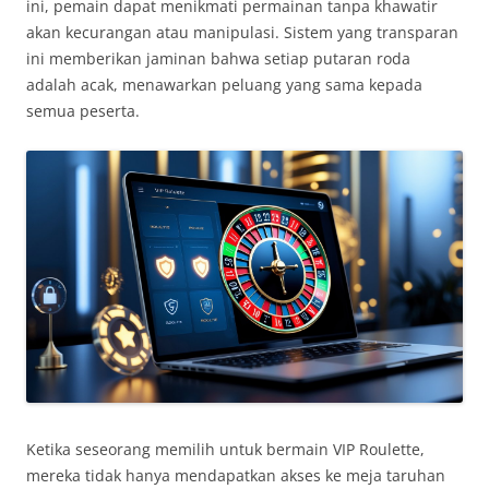
ini, pemain dapat menikmati permainan tanpa khawatir
akan kecurangan atau manipulasi. Sistem yang transparan
ini memberikan jaminan bahwa setiap putaran roda
adalah acak, menawarkan peluang yang sama kepada
semua peserta.
Ketika seseorang memilih untuk bermain VIP Roulette,
mereka tidak hanya mendapatkan akses ke meja taruhan