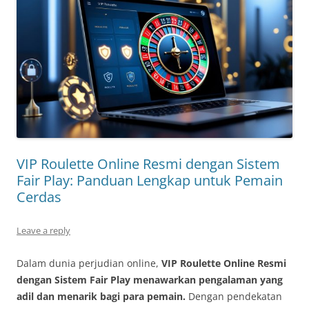
VIP Roulette Online Resmi dengan Sistem
Fair Play: Panduan Lengkap untuk Pemain
Cerdas
Leave a reply
Dalam dunia perjudian online,
VIP Roulette Online Resmi
dengan Sistem Fair Play menawarkan pengalaman yang
adil dan menarik bagi para pemain.
Dengan pendekatan