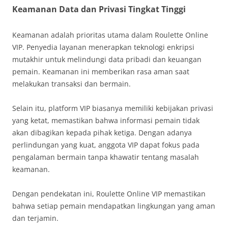
Keamanan Data dan Privasi Tingkat Tinggi
Keamanan adalah prioritas utama dalam Roulette Online
VIP. Penyedia layanan menerapkan teknologi enkripsi
mutakhir untuk melindungi data pribadi dan keuangan
pemain. Keamanan ini memberikan rasa aman saat
melakukan transaksi dan bermain.
Selain itu, platform VIP biasanya memiliki kebijakan privasi
yang ketat, memastikan bahwa informasi pemain tidak
akan dibagikan kepada pihak ketiga. Dengan adanya
perlindungan yang kuat, anggota VIP dapat fokus pada
pengalaman bermain tanpa khawatir tentang masalah
keamanan.
Dengan pendekatan ini, Roulette Online VIP memastikan
bahwa setiap pemain mendapatkan lingkungan yang aman
dan terjamin.