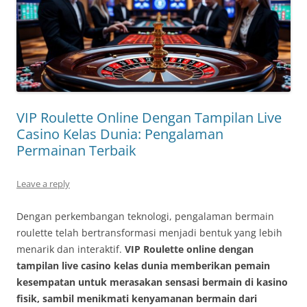
VIP Roulette Online Dengan Tampilan Live
Casino Kelas Dunia: Pengalaman
Permainan Terbaik
Leave a reply
Dengan perkembangan teknologi, pengalaman bermain
roulette telah bertransformasi menjadi bentuk yang lebih
menarik dan interaktif.
VIP Roulette online dengan
tampilan live casino kelas dunia memberikan pemain
kesempatan untuk merasakan sensasi bermain di kasino
fisik, sambil menikmati kenyamanan bermain dari