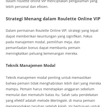
dalam roulette online VIP menciptakan pengalaman yang
lebih personal dan efisien.
Strategi Menang dalam Roulette Online VIP
Dalam permainan Roulette Online VIP, strategi yang tepat
dapat memberikan keuntungan yang signifikan. Fokus
pada manajemen modal, pemilihan meja, dan
pemanfaatan bonus dapat membantu pemain
meningkatkan peluang kemenangan mereka.
Teknik Manajemen Modal
Teknik manajemen modal penting untuk memastikan
bahwa pemain tidak menghabiskan lebih dari yang mereka
mampu. Pemain harus menetapkan anggaran sebelum
memulai dan mematuhi batas itu. Salah satu pendekatan
yang efektif adalah metode
Martingale
, di mana pemain
menggandakan taruhan setelah kalah. Ini bertujuan untuk