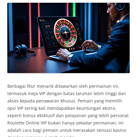
Berbagai fitur menarik ditawarkan oleh permainan ini,
termasuk meja VIP dengan batas taruhan lebih tinggi dan
akses kepada penawaran khusus. Pemain yang memilih
opsi VIP sering kali mendapatkan keuntungan ekstra,
seperti bonus eksklusif dan pelayanan yang lebih personal.
Roulette Online VIP bukan hanya sekadar permainan; ini
adalah cara bagi pemain untuk merasakan sensasi kasino