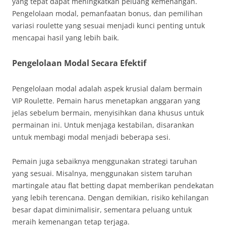
yang tepat dapat meningkatkan peluang kemenangan.
Pengelolaan modal, pemanfaatan bonus, dan pemilihan
variasi roulette yang sesuai menjadi kunci penting untuk
mencapai hasil yang lebih baik.
Pengelolaan Modal Secara Efektif
Pengelolaan modal adalah aspek krusial dalam bermain
VIP Roulette. Pemain harus menetapkan anggaran yang
jelas sebelum bermain, menyisihkan dana khusus untuk
permainan ini. Untuk menjaga kestabilan, disarankan
untuk membagi modal menjadi beberapa sesi.
Pemain juga sebaiknya menggunakan strategi taruhan
yang sesuai. Misalnya, menggunakan sistem taruhan
martingale atau flat betting dapat memberikan pendekatan
yang lebih terencana. Dengan demikian, risiko kehilangan
besar dapat diminimalisir, sementara peluang untuk
meraih kemenangan tetap terjaga.