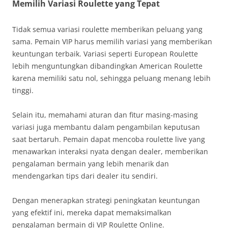
Memilih Variasi Roulette yang Tepat
Tidak semua variasi roulette memberikan peluang yang
sama. Pemain VIP harus memilih variasi yang memberikan
keuntungan terbaik. Variasi seperti European Roulette
lebih menguntungkan dibandingkan American Roulette
karena memiliki satu nol, sehingga peluang menang lebih
tinggi.
Selain itu, memahami aturan dan fitur masing-masing
variasi juga membantu dalam pengambilan keputusan
saat bertaruh. Pemain dapat mencoba roulette live yang
menawarkan interaksi nyata dengan dealer, memberikan
pengalaman bermain yang lebih menarik dan
mendengarkan tips dari dealer itu sendiri.
Dengan menerapkan strategi peningkatan keuntungan
yang efektif ini, mereka dapat memaksimalkan
pengalaman bermain di VIP Roulette Online.