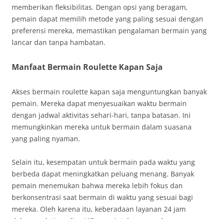
memberikan fleksibilitas. Dengan opsi yang beragam,
pemain dapat memilih metode yang paling sesuai dengan
preferensi mereka, memastikan pengalaman bermain yang
lancar dan tanpa hambatan.
Manfaat Bermain Roulette Kapan Saja
Akses bermain roulette kapan saja menguntungkan banyak
pemain. Mereka dapat menyesuaikan waktu bermain
dengan jadwal aktivitas sehari-hari, tanpa batasan. Ini
memungkinkan mereka untuk bermain dalam suasana
yang paling nyaman.
Selain itu, kesempatan untuk bermain pada waktu yang
berbeda dapat meningkatkan peluang menang. Banyak
pemain menemukan bahwa mereka lebih fokus dan
berkonsentrasi saat bermain di waktu yang sesuai bagi
mereka. Oleh karena itu, keberadaan layanan 24 jam