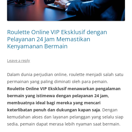
Roulette Online VIP Eksklusif dengan
Pelayanan 24 Jam Memastikan
Kenyamanan Bermain
Leave a reply
Dalam dunia perjudian online, roulette menjadi salah satu
permainan yang paling diminati oleh para pemain.
Roulette Online VIP Eksklusif menawarkan pengalaman
bermain yang istimewa dengan pelayanan 24 jam,
membuatnya ideal bagi mereka yang mencari
keterlibatan penuh dan dukungan kapan saja
. Dengan
kemudahan akses dan layanan pelanggan yang selalu siap
sedia, pemain dapat merasa lebih nyaman saat bermain.