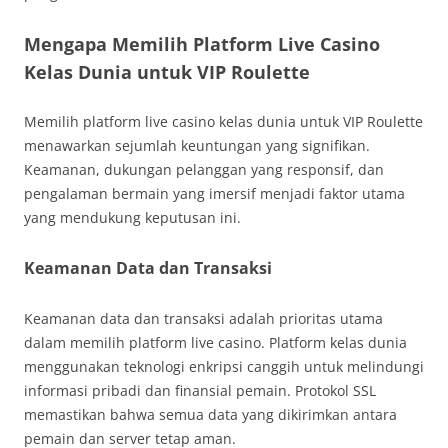
Mengapa Memilih Platform Live Casino
Kelas Dunia untuk VIP Roulette
Memilih platform live casino kelas dunia untuk VIP Roulette
menawarkan sejumlah keuntungan yang signifikan.
Keamanan, dukungan pelanggan yang responsif, dan
pengalaman bermain yang imersif menjadi faktor utama
yang mendukung keputusan ini.
Keamanan Data dan Transaksi
Keamanan data dan transaksi adalah prioritas utama
dalam memilih platform live casino. Platform kelas dunia
menggunakan teknologi enkripsi canggih untuk melindungi
informasi pribadi dan finansial pemain. Protokol SSL
memastikan bahwa semua data yang dikirimkan antara
pemain dan server tetap aman.