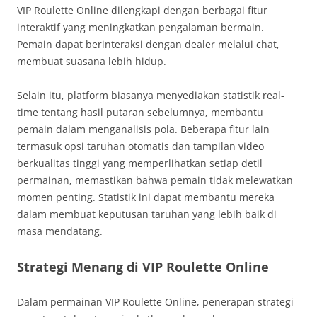
VIP Roulette Online dilengkapi dengan berbagai fitur
interaktif yang meningkatkan pengalaman bermain.
Pemain dapat berinteraksi dengan dealer melalui chat,
membuat suasana lebih hidup.
Selain itu, platform biasanya menyediakan statistik real-
time tentang hasil putaran sebelumnya, membantu
pemain dalam menganalisis pola. Beberapa fitur lain
termasuk opsi taruhan otomatis dan tampilan video
berkualitas tinggi yang memperlihatkan setiap detil
permainan, memastikan bahwa pemain tidak melewatkan
momen penting. Statistik ini dapat membantu mereka
dalam membuat keputusan taruhan yang lebih baik di
masa mendatang.
Strategi Menang di VIP Roulette Online
Dalam permainan VIP Roulette Online, penerapan strategi