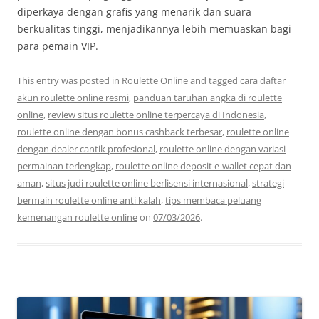
diperkaya dengan grafis yang menarik dan suara
berkualitas tinggi, menjadikannya lebih memuaskan bagi
para pemain VIP.
This entry was posted in
Roulette Online
and tagged
cara daftar
akun roulette online resmi
,
panduan taruhan angka di roulette
online
,
review situs roulette online terpercaya di Indonesia
,
roulette online dengan bonus cashback terbesar
,
roulette online
dengan dealer cantik profesional
,
roulette online dengan variasi
permainan terlengkap
,
roulette online deposit e-wallet cepat dan
aman
,
situs judi roulette online berlisensi internasional
,
strategi
bermain roulette online anti kalah
,
tips membaca peluang
kemenangan roulette online
on
07/03/2026
.