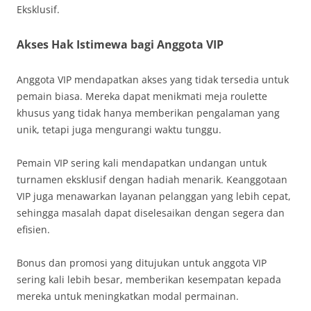
Eksklusif.
Akses Hak Istimewa bagi Anggota VIP
Anggota VIP mendapatkan akses yang tidak tersedia untuk
pemain biasa. Mereka dapat menikmati meja roulette
khusus yang tidak hanya memberikan pengalaman yang
unik, tetapi juga mengurangi waktu tunggu.
Pemain VIP sering kali mendapatkan undangan untuk
turnamen eksklusif dengan hadiah menarik. Keanggotaan
VIP juga menawarkan layanan pelanggan yang lebih cepat,
sehingga masalah dapat diselesaikan dengan segera dan
efisien.
Bonus dan promosi yang ditujukan untuk anggota VIP
sering kali lebih besar, memberikan kesempatan kepada
mereka untuk meningkatkan modal permainan.