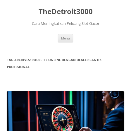
TheDetroit3000
Cara Meningkatkan Peluang Slot Gacor
Skip
Menu
to
content
TAG ARCHIVES:
ROULETTE ONLINE DENGAN DEALER CANTIK
PROFESIONAL