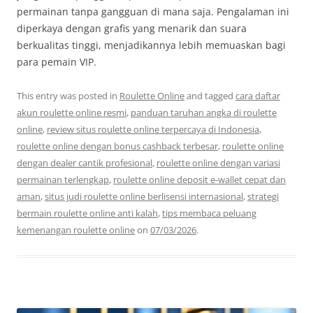
permainan tanpa gangguan di mana saja. Pengalaman ini
diperkaya dengan grafis yang menarik dan suara
berkualitas tinggi, menjadikannya lebih memuaskan bagi
para pemain VIP.
This entry was posted in
Roulette Online
and tagged
cara daftar
akun roulette online resmi
,
panduan taruhan angka di roulette
online
,
review situs roulette online terpercaya di Indonesia
,
roulette online dengan bonus cashback terbesar
,
roulette online
dengan dealer cantik profesional
,
roulette online dengan variasi
permainan terlengkap
,
roulette online deposit e-wallet cepat dan
aman
,
situs judi roulette online berlisensi internasional
,
strategi
bermain roulette online anti kalah
,
tips membaca peluang
kemenangan roulette online
on
07/03/2026
.