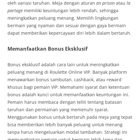
oleh variasi taruhan. Meja dengan aturan
en prison
atau
la
partage
memiliki keuntungan lebih rendah, sehingga
meningkatkan peluang menang. Memilih lingkungan
bermain yang nyaman dan sesuai dengan gaya bermain
dapat memberikan kepercayaan diri lebih dalam bertaruh.
Memanfaatkan Bonus Eksklusif
Bonus eksklusif adalah cara lain untuk meningkatkan
peluang menang di Roulette Online VIP. Banyak platform
menawarkan bonus sambutan, cashback, atau reward
khusus bagi pemain VIP. Memahami syarat dan ketentuan
bonus adalah kunci untuk memanfaatkan keuntungan ini.
Pemain harus membaca dengan teliti tentang batasan
taruhan dan permainan yang memenuhi syarat.
Menggunakan bonus untuk bertaruh pada meja yang tepat
bisa memberikan lebih banyak peluang untuk menang
tanpa harus mengeluarkan modal tambahan. Strategi ini
memungkinkan pemain untuk bermain lebih lama dan