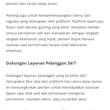
pemain dan server tetap aman.
Penting juga untuk mempertimbangkan lisensi dan
regulasi yang diterapkan oleh platform. Platform tepercaya
diatur oleh otoritas gaming yang ketat, menjamin bahwa
semua permainan adil dan transparan. Dengan langkah-
langkah keamanan yang tepat, pemain dapat merasa
nyaman saat bertransaksi tanpa risiko kebocoran
informasi.
Dukungan Layanan Pelanggan 24/7
Dukungan layanan pelanggan yang tersedia 24/7
merupakan fitur vital dari platform live casino kelas dunia.
Ini memungkinkan pemain untuk mendapatkan bantuan
kapan saja, baik saat ada pertanyaan mengenai
permainan, masalah teknis, atau isu terkait akun.