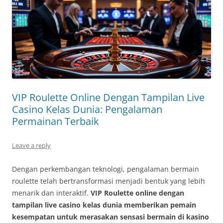
VIP Roulette Online Dengan Tampilan Live
Casino Kelas Dunia: Pengalaman
Permainan Terbaik
Leave a reply
Dengan perkembangan teknologi, pengalaman bermain
roulette telah bertransformasi menjadi bentuk yang lebih
menarik dan interaktif.
VIP Roulette online dengan
tampilan live casino kelas dunia memberikan pemain
kesempatan untuk merasakan sensasi bermain di kasino