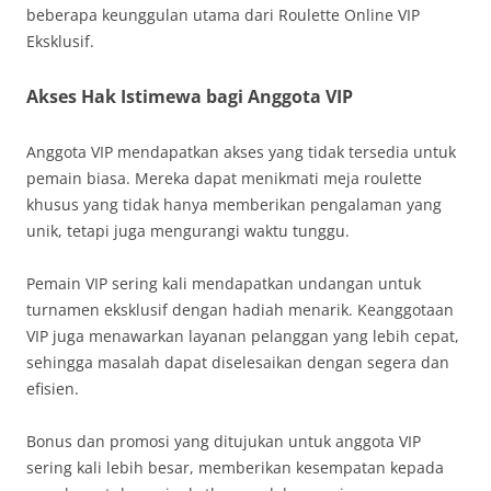
beberapa keunggulan utama dari Roulette Online VIP
Eksklusif.
Akses Hak Istimewa bagi Anggota VIP
Anggota VIP mendapatkan akses yang tidak tersedia untuk
pemain biasa. Mereka dapat menikmati meja roulette
khusus yang tidak hanya memberikan pengalaman yang
unik, tetapi juga mengurangi waktu tunggu.
Pemain VIP sering kali mendapatkan undangan untuk
turnamen eksklusif dengan hadiah menarik. Keanggotaan
VIP juga menawarkan layanan pelanggan yang lebih cepat,
sehingga masalah dapat diselesaikan dengan segera dan
efisien.
Bonus dan promosi yang ditujukan untuk anggota VIP
sering kali lebih besar, memberikan kesempatan kepada