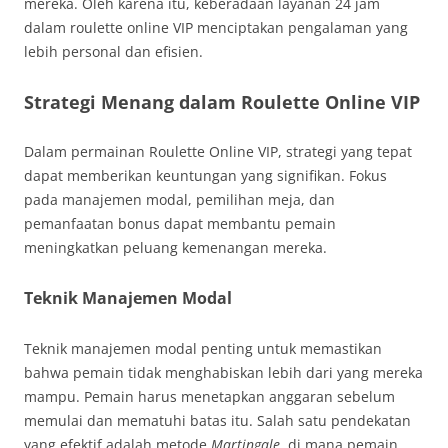
mereka. Oleh karena itu, keberadaan layanan 24 jam
dalam roulette online VIP menciptakan pengalaman yang
lebih personal dan efisien.
Strategi Menang dalam Roulette Online VIP
Dalam permainan Roulette Online VIP, strategi yang tepat
dapat memberikan keuntungan yang signifikan. Fokus
pada manajemen modal, pemilihan meja, dan
pemanfaatan bonus dapat membantu pemain
meningkatkan peluang kemenangan mereka.
Teknik Manajemen Modal
Teknik manajemen modal penting untuk memastikan
bahwa pemain tidak menghabiskan lebih dari yang mereka
mampu. Pemain harus menetapkan anggaran sebelum
memulai dan mematuhi batas itu. Salah satu pendekatan
yang efektif adalah metode
Martingale
, di mana pemain