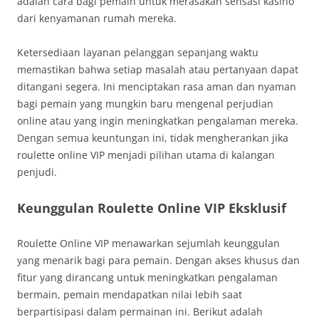
adalah cara bagi pemain untuk merasakan sensasi kasino
dari kenyamanan rumah mereka.
Ketersediaan layanan pelanggan sepanjang waktu
memastikan bahwa setiap masalah atau pertanyaan dapat
ditangani segera. Ini menciptakan rasa aman dan nyaman
bagi pemain yang mungkin baru mengenal perjudian
online atau yang ingin meningkatkan pengalaman mereka.
Dengan semua keuntungan ini, tidak mengherankan jika
roulette online VIP menjadi pilihan utama di kalangan
penjudi.
Keunggulan Roulette Online VIP Eksklusif
Roulette Online VIP menawarkan sejumlah keunggulan
yang menarik bagi para pemain. Dengan akses khusus dan
fitur yang dirancang untuk meningkatkan pengalaman
bermain, pemain mendapatkan nilai lebih saat
berpartisipasi dalam permainan ini. Berikut adalah