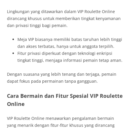
Lingkungan yang ditawarkan dalam VIP Roulette Online
dirancang khusus untuk memberikan tingkat kenyamanan
dan privasi tinggi bagi pemain.
Meja VIP biasanya memiliki batas taruhan lebih tinggi
dan akses terbatas, hanya untuk anggota terpilih.
Fitur privasi diperkuat dengan teknologi enkripsi
tingkat tinggi, menjaga informasi pemain tetap aman.
Dengan suasana yang lebih tenang dan terjaga, pemain
dapat fokus pada permainan tanpa gangguan.
Cara Bermain dan Fitur Spesial VIP Roulette
Online
VIP Roulette Online menawarkan pengalaman bermain
yang menarik dengan fitur-fitur khusus yang dirancang