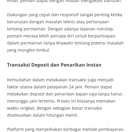
email, pemain dapat dengan mudah mengakses bantuan.
Dukungan yang cepat dan responsif sangat penting ketika
berurusan dengan masalah teknis atau pertanyaan
tentang permainan. Dengan adanya layanan nonstop,
pemain merasa lebih percaya diri untuk berpartisipasi
dalam permainan tanpa khawatir tentang potensi masalah
yang mungkin timbul.
Transaksi Deposit dan Penarikan Instan
Kemudahan dalam melakukan transaksi juga menjadi
faktor utama dalam pelayanan 24 jam. Pemain dapat
melakukan deposit dan penarikan kapan saja tanpa harus
menunggu jam tertentu. Proses ini biasanya memakan
waktu singkat, dengan sebagian besar transaksi
diselesaikan dalam hitungan menit.
Platform yang menyediakan berbagai metode pembayaran,