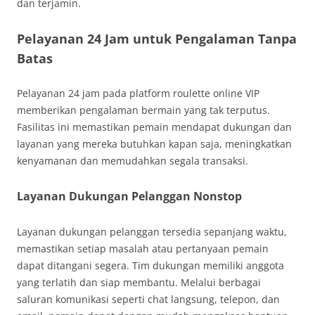
dan terjamin.
Pelayanan 24 Jam untuk Pengalaman Tanpa
Batas
Pelayanan 24 jam pada platform roulette online VIP
memberikan pengalaman bermain yang tak terputus.
Fasilitas ini memastikan pemain mendapat dukungan dan
layanan yang mereka butuhkan kapan saja, meningkatkan
kenyamanan dan memudahkan segala transaksi.
Layanan Dukungan Pelanggan Nonstop
Layanan dukungan pelanggan tersedia sepanjang waktu,
memastikan setiap masalah atau pertanyaan pemain
dapat ditangani segera. Tim dukungan memiliki anggota
yang terlatih dan siap membantu. Melalui berbagai
saluran komunikasi seperti chat langsung, telepon, dan