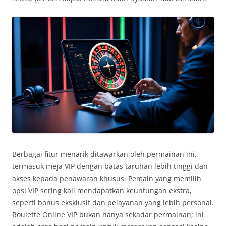
Berbagai fitur menarik ditawarkan oleh permainan ini,
termasuk meja VIP dengan batas taruhan lebih tinggi dan
akses kepada penawaran khusus. Pemain yang memilih
opsi VIP sering kali mendapatkan keuntungan ekstra,
seperti bonus eksklusif dan pelayanan yang lebih personal.
Roulette Online VIP bukan hanya sekadar permainan; ini