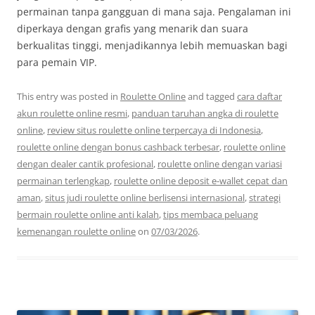
permainan tanpa gangguan di mana saja. Pengalaman ini
diperkaya dengan grafis yang menarik dan suara
berkualitas tinggi, menjadikannya lebih memuaskan bagi
para pemain VIP.
This entry was posted in
Roulette Online
and tagged
cara daftar
akun roulette online resmi
,
panduan taruhan angka di roulette
online
,
review situs roulette online terpercaya di Indonesia
,
roulette online dengan bonus cashback terbesar
,
roulette online
dengan dealer cantik profesional
,
roulette online dengan variasi
permainan terlengkap
,
roulette online deposit e-wallet cepat dan
aman
,
situs judi roulette online berlisensi internasional
,
strategi
bermain roulette online anti kalah
,
tips membaca peluang
kemenangan roulette online
on
07/03/2026
.