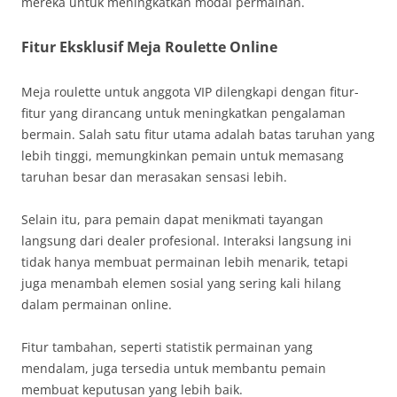
mereka untuk meningkatkan modal permainan.
Fitur Eksklusif Meja Roulette Online
Meja roulette untuk anggota VIP dilengkapi dengan fitur-
fitur yang dirancang untuk meningkatkan pengalaman
bermain. Salah satu fitur utama adalah batas taruhan yang
lebih tinggi, memungkinkan pemain untuk memasang
taruhan besar dan merasakan sensasi lebih.
Selain itu, para pemain dapat menikmati tayangan
langsung dari dealer profesional. Interaksi langsung ini
tidak hanya membuat permainan lebih menarik, tetapi
juga menambah elemen sosial yang sering kali hilang
dalam permainan online.
Fitur tambahan, seperti statistik permainan yang
mendalam, juga tersedia untuk membantu pemain
membuat keputusan yang lebih baik.