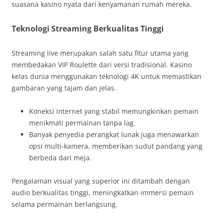
suasana kasino nyata dari kenyamanan rumah mereka.
Teknologi Streaming Berkualitas Tinggi
Streaming live merupakan salah satu fitur utama yang
membedakan VIP Roulette dari versi tradisional. Kasino
kelas dunia menggunakan teknologi 4K untuk memastikan
gambaran yang tajam dan jelas.
Koneksi internet yang stabil memungkinkan pemain
menikmati permainan tanpa lag.
Banyak penyedia perangkat lunak juga menawarkan
opsi multi-kamera, memberikan sudut pandang yang
berbeda dari meja.
Pengalaman visual yang superior ini ditambah dengan
audio berkualitas tinggi, meningkatkan immersi pemain
selama permainan berlangsung.