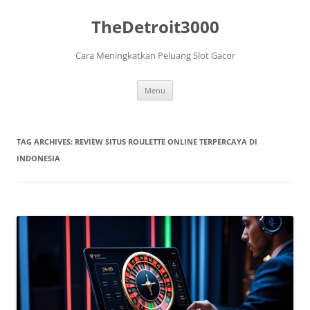
TheDetroit3000
Cara Meningkatkan Peluang Slot Gacor
Skip
Menu
to
content
TAG ARCHIVES:
REVIEW SITUS ROULETTE ONLINE TERPERCAYA DI
INDONESIA