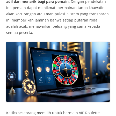
adil dan menarik bagi para pemain.
Dengan pendekatan
ini, pemain dapat menikmati permainan tanpa khawatir
akan kecurangan atau manipulasi. Sistem yang transparan
ini memberikan jaminan bahwa setiap putaran roda
adalah acak, menawarkan peluang yang sama kepada
semua peserta.
Ketika seseorang memilih untuk bermain VIP Roulette,