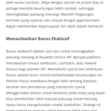
oleh variasi taruhan. Meja dengan aturan
en prison
atau
la
partage
memiliki keuntungan lebih rendah, sehingga
meningkatkan peluang menang. Memilih lingkungan
bermain yang nyaman dan sesuai dengan gaya bermain
dapat memberikan kepercayaan diri lebih dalam bertaruh.
Memanfaatkan Bonus Eksklusif
Bonus eksklusif adalah cara lain untuk meningkatkan
peluang menang di Roulette Online VIP. Banyak platform
menawarkan bonus sambutan, cashback, atau reward
khusus bagi pemain VIP. Memahami syarat dan ketentuan
bonus adalah kunci untuk memanfaatkan keuntungan ini.
Pemain harus membaca dengan teliti tentang batasan
taruhan dan permainan yang memenuhi syarat.
Menggunakan bonus untuk bertaruh pada meja yang tepat
bisa memberikan lebih banyak peluang untuk menang
tanpa harus mengeluarkan modal tambahan. Strategi ini
memungkinkan pemain untuk bermain lebih lama dan