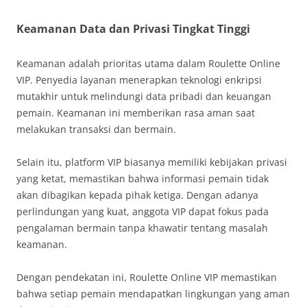
Keamanan Data dan Privasi Tingkat Tinggi
Keamanan adalah prioritas utama dalam Roulette Online
VIP. Penyedia layanan menerapkan teknologi enkripsi
mutakhir untuk melindungi data pribadi dan keuangan
pemain. Keamanan ini memberikan rasa aman saat
melakukan transaksi dan bermain.
Selain itu, platform VIP biasanya memiliki kebijakan privasi
yang ketat, memastikan bahwa informasi pemain tidak
akan dibagikan kepada pihak ketiga. Dengan adanya
perlindungan yang kuat, anggota VIP dapat fokus pada
pengalaman bermain tanpa khawatir tentang masalah
keamanan.
Dengan pendekatan ini, Roulette Online VIP memastikan
bahwa setiap pemain mendapatkan lingkungan yang aman